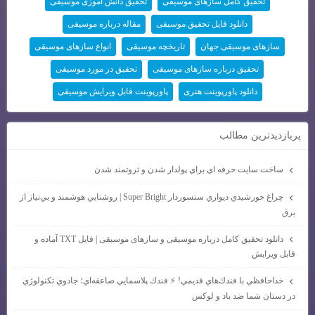
تحقیق کامل سازهای موسیقی
تحقیق دانش آموزی موسیقی
دانلود فایل تحقیق موسیقی
مقاله درباره موسیقی
سازهای موسیقی جهان
تاریخچه موسیقی
انواع سازهای موسیقی
تحقیق درباره سازهای موسیقی
تحقیق در مورد موسیقی
دانلود پاورپوینت هنری
پاورپوینت قابل ویرایش موسیقی
پربازديدترين مطالب
ساخت سايت حرفه اي براي پولدار شدن و ثروتمند شدن
چراغ خورشيدي ديواري سنسوردار Super Bright | روشنايي هوشمند و بي‌نياز از
برق
دانلود تحقیق کامل درباره موسیقی و سازهای موسیقی | فایل TXT آماده و
قابل ویرایش
خداحافظي با فندك‌هاي قديمي! ⚡ فندك پلاسمايي صاعقه‌اي؛ جادوي تكنولوژي
در دستان شما ضد باد و لوكس