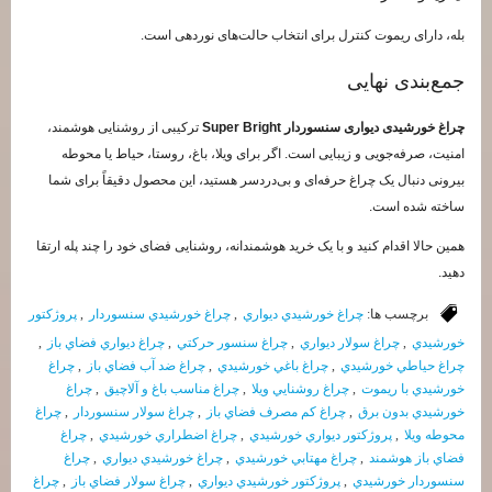
بله، دارای ریموت کنترل برای انتخاب حالت‌های نوردهی است.
جمع‌بندی نهایی
چراغ خورشیدی دیواری سنسوردار Super Bright
ترکیبی از روشنایی هوشمند،
امنیت، صرفه‌جویی و زیبایی است. اگر برای ویلا، باغ، روستا، حیاط یا محوطه
بیرونی دنبال یک چراغ حرفه‌ای و بی‌دردسر هستید، این محصول دقیقاً برای شما
ساخته شده است.
همین حالا اقدام کنید و با یک خرید هوشمندانه، روشنایی فضای خود را چند پله ارتقا
دهید.
برچسب ها:
چراغ خورشيدي ديواري
,
چراغ خورشيدي سنسوردار
,
پروژكتور
خورشيدي
,
چراغ سولار ديواري
,
چراغ سنسور حركتي
,
چراغ ديواري فضاي باز
,
چراغ حياطي خورشيدي
,
چراغ باغي خورشيدي
,
چراغ ضد آب فضاي باز
,
چراغ
خورشيدي با ريموت
,
چراغ روشنايي ويلا
,
چراغ مناسب باغ و آلاچيق
,
چراغ
خورشيدي بدون برق
,
چراغ كم مصرف فضاي باز
,
چراغ سولار سنسوردار
,
چراغ
محوطه ويلا
,
پروژكتور ديواري خورشيدي
,
چراغ اضطراري خورشيدي
,
چراغ
فضاي باز هوشمند
,
چراغ مهتابي خورشيدي
,
چراغ خورشيدي ديواري
,
چراغ
سنسوردار خورشيدي
,
پروژكتور خورشيدي ديواري
,
چراغ سولار فضاي باز
,
چراغ