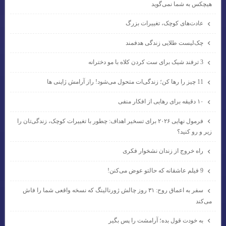
هیچکس به شما نمی‌گوید
عادت‌های کوچک، تغییرات بزرگ
چک‌لیست طلایی زندگی هدفمند
3 ترفند شیک برای ست کردن کلاه با مو دخترانه
11 چیز را رها کن؛ زندگی‌ات متحول می‌شود! راز آرامش ژاپنی ها
۱۰ دقیقه برای رهایی از افکار منفی
فرمول نهایی ۲۰۲۶ برای تسخیر اهداف: چطور با تغییرات کوچک، زندگی‌تان را
زیر و رو کنید؟
راه خروج از زندان نشخوار فکری
9 فیلم عاشقانه که حالتو عوض می‌کنن!
سفر به اعماق روح: ۳۱ روز چالش ژورنالینگ که نسخه واقعی شما را فاش
می‌کند
به خودت قول بده؛ آرامشت را پس بگیر