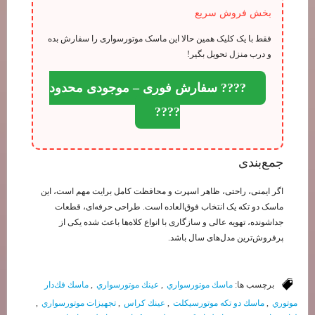
بخش فروش سریع
فقط با یک کلیک همین حالا این ماسک موتورسواری را سفارش بده
و درب منزل تحویل بگیر!
???? سفارش فوری – موجودی محدود
????
جمع‌بندی
اگر ایمنی، راحتی، ظاهر اسپرت و محافظت کامل برایت مهم است، این
ماسک دو تکه یک انتخاب فوق‌العاده است. طراحی حرفه‌ای، قطعات
جداشونده، تهویه عالی و سازگاری با انواع کلاه‌ها باعث شده یکی از
پرفروش‌ترین مدل‌های سال باشد.
برچسب ها:
ماسك موتورسواري
,
عينك موتورسواري
,
ماسك فك‌دار
موتوري
,
ماسك دو تكه موتورسيكلت
,
عينك كراس
,
تجهيزات موتورسواري
,