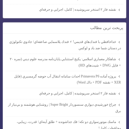
نقشه فاز ۲ استخر سرپوشيده | كامل، اجرايي و حرفه‌اي
پربحث ترين مطالب
خداحافظي با فندك‌هاي قديمي! ⚡ فندك پلاسمايي صاعقه‌اي؛ جادوي تكنولوژي
در دستان شما ضد باد و لوكس
شاهكار معماري اسلامي: پكيج استثنايي پايان‌نامه مدرسه علوم ديني (نمره ۲۰
+ فايل DWG + شيت‌هاي HD)
پروژه آماده Primavera P6 احداث سامانه انتقال آب حوضه گرمسيري (فايل
XER + نقشه PDF + داك Word)
نقشه فاز ۲ استخر سرپوشيده | كامل، اجرايي و حرفه‌اي
چراغ خورشيدي ديواري سنسوردار Super Bright | روشنايي هوشمند و بي‌نياز از
برق
ماسك موتورسواري دو تكه؛ فك جداشونده + طلق آينه‌اي؛ قدرت، زيبايي،
محافظت كامل!