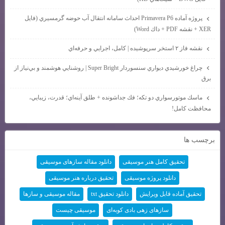
پروژه آماده Primavera P6 احداث سامانه انتقال آب حوضه گرمسيري (فايل
XER + نقشه PDF + داك Word)
نقشه فاز ۲ استخر سرپوشيده | كامل، اجرايي و حرفه‌اي
چراغ خورشيدي ديواري سنسوردار Super Bright | روشنايي هوشمند و بي‌نياز از
برق
ماسك موتورسواري دو تكه؛ فك جداشونده + طلق آينه‌اي؛ قدرت، زيبايي،
محافظت كامل!
برچسب ها
تحقیق کامل هنر موسیقی
دانلود مقاله سازهای موسیقی
دانلود پروژه موسیقی
تحقیق درباره هنر موسیقی
تحقیق آماده قابل ویرایش
دانلود تحقیق txt
مقاله موسیقی و سازها
سازهای زهی بادی کوبه‌ای
موسیقی چیست