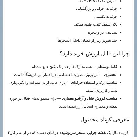
۳ برش: A-A ، B-B ، C-C
جزئیات اجرایی و بزرگنمایی
جزئیات تکمیلی
پلان سقف کاذب طبقه همکف
تیپ‌بندی در و پنجره
چند تصویر رندر از فضای داخلی استخرها
چرا این فایل ارزش خرید دارد؟
کامل و منظم
— همه مدارک فاز ۲ در یک پکیج جمع شده‌اند.
انحصاری
— این پروژه بصورت اختصاصی در اختیار این فروشگاه است.
مناسب ارائه و استفاده حرفه‌ای
— برای چاپ، ارائه، مطالعه و الگوبرداری
بسیار کاربردی است.
مناسب فروش فایل و آرشیو معماری
— برای مجموعه‌های فعال در حوزه
نقشه و معماری انتخابی ارزشمند است.
معرفی کوتاه محصول
اگر به دنبال یک
نقشه اجرایی استخر سرپوشیده
حرفه‌ای هستید که هم از نظر
فاز ۲