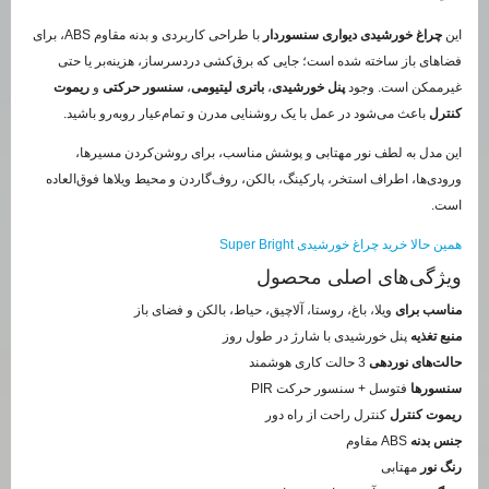
این
چراغ خورشیدی دیواری سنسوردار
با طراحی کاربردی و بدنه مقاوم ABS، برای
فضاهای باز ساخته شده است؛ جایی که برق‌کشی دردسرساز، هزینه‌بر یا حتی
غیرممکن است. وجود
پنل خورشیدی
،
باتری لیتیومی
،
سنسور حرکتی
و
ریموت
کنترل
باعث می‌شود در عمل با یک روشنایی مدرن و تمام‌عیار روبه‌رو باشید.
این مدل به لطف نور
مهتابی
و پوشش مناسب، برای روشن‌کردن مسیرها،
ورودی‌ها، اطراف استخر، پارکینگ، بالکن، روف‌گاردن و محیط ویلاها فوق‌العاده
است.
همین حالا خرید چراغ خورشیدی Super Bright
ویژگی‌های اصلی محصول
مناسب برای
ویلا، باغ، روستا، آلاچیق، حیاط، بالکن و فضای باز
منبع تغذیه
پنل خورشیدی با شارژ در طول روز
حالت‌های نوردهی
3 حالت کاری هوشمند
سنسورها
فتوسل + سنسور حرکت PIR
ریموت کنترل
کنترل راحت از راه دور
جنس بدنه
ABS مقاوم
رنگ نور
مهتابی