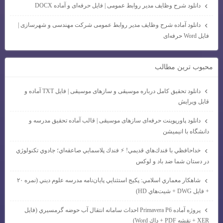
دانلود شرح وظایف مدیر روابط عمومی | فایل حرفه‌ای و آماده DOCX
دانلود آماده شرح وظایف مدیر روابط عمومی شرکت مهندسی و شهرسازی |
فایل Word حرفه‌ای
محبوب ترين مطالب
دانلود تحقیق کامل درباره موسیقی و سازهای موسیقی | فایل TXT آماده و
قابل ویرایش
دانلود پاورپوینت حرفه‌ای سازهای موسیقی | قالب آماده تحقیق مدرسه و
دانشگاه با انیمیشن
خداحافظي با فندك‌هاي قديمي! ⚡ فندك پلاسمايي صاعقه‌اي؛ جادوي تكنولوژي
در دستان شما ضد باد و لوكس
شاهكار معماري اسلامي: پكيج استثنايي پايان‌نامه مدرسه علوم ديني (نمره ۲۰
+ فايل DWG + شيت‌هاي HD)
پروژه آماده Primavera P6 احداث سامانه انتقال آب حوضه گرمسيري (فايل
XER + نقشه PDF + داك Word)