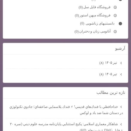
فروشگاه فایل سل
(8)
فروشگاه میهن استور
(0)
دانستنیهای زناشویی
(0)
آناتومی زنان و دختران
(0)
آرشيو
تیر ۱۴۰۵
(۸)
تیر ۱۴۰۵
(۸)
تازه ترين مطالب
خداحافظي با فندك‌هاي قديمي! ⚡ فندك پلاسمايي صاعقه‌اي؛ جادوي تكنولوژي
در دستان شما ضد باد و لوكس
شاهكار معماري اسلامي: پكيج استثنايي پايان‌نامه مدرسه علوم ديني (نمره ۲۰
+ فايل DWG + شيت‌هاي HD)