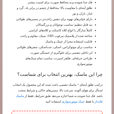
فک جدا شونده و پد محافظ صورت برای امنیت بیشتر
طلق آینه‌ای با مقاومت بالا؛ محافظ از چشم در برابر باد، گرد و
غبار، باران و نور
دارای فیلترهای تهویه برای تنفس راحت‌تر در مسیرهای طولانی
بند قابل تنظیم؛ مناسب نوجوانان و بزرگسالان
کاملاً سازگار با انواع کلاه کاسکت و کلاه‌های کراسی
ساخته شده از پلاستیک مرغوب ABS؛ سبک، مقاوم و راحت
قابلیت استفاده مجزا از عینک و ماسک
مناسب برای موتوکراس، اسکی، جت‌اسکی، سفرهای طولانی
ابر داخلی تنفسی برای جلوگیری از خستگی صورت
طراحی حرفه‌ای، ظاهر اسپرت، مناسب تمام سبک‌های
موتورسواری
چرا این ماسک، بهترین انتخاب برای شماست؟
ترکیب طلق آینه‌ای + ماسک تنفسی باعث شده که این محصول یک انتخاب
ایده‌آل برای هوای آلوده، سرعت بالا، مسیرهای خاکی و شرایط سخت
باشد. فک جدا شونده به شما اجازه می‌دهد طبق شرایط، فقط از
ماسک
فک‌دار
یا فقط
عینک موتورسواری
استفاده کنید.