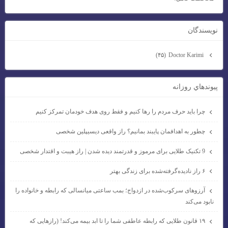
نويسندگان
Doctor Karimi
(۴۵)
پيوندهاي روزانه
چرا باید حرف مردم را رها کنیم و فقط روی هدف خودمان تمرکز کنیم
چطور به اهدافمان پایبند بمانیم؟ راز واقعی دیسیپلین شخصی
9 تکنیک طلایی برای مرموز و قدرتمند دیده شدن | راز هیبت و اقتدار شخصی
۶ راز نادیده‌گرفته‌شده برای زندگی بهتر
آرزوهای سرکوب‌شده در ازدواج؛ بمب ساعتی میانسالی که رابطه و خانواده را
نابود می‌کند
۱۹ قانون طلایی که رابطه عاطفی شما را تا ابد بیمه می‌کند! (رازهایی که