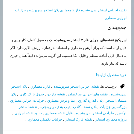
نقشه اجرایی استخر سرپوشیده
فاز 2 معماری
پلان استخر سرپوشیده
جزئیات
اجرایی معماری
جمع‌بندی
این
پکیج نقشه‌های اجرایی فاز ۲ استخر سرپوشیده
یک محصول کامل، کاربردی و
قابل ارائه است که برای آرشیو معماری و استفاده حرفه‌ای، ارزش بالایی دارد. اگر
به دنبال فایل آماده، منظم و قابل اتکا هستید، این گزینه می‌تواند دقیقاً همان چیزی
باشد که نیاز دارید.
خرید محصول از اینجا
برچسب ها:
نقشه اجرايي استخر سرپوشيده
,
فاز 2 معماري
,
پلان استخر
سرپوشيده
,
نقشه هاي اجرايي ساختمان
,
نقشه فاز دو
,
جدول نازك كاري
,
پلان
مبلمان استخر
,
پلان اندازه گذاري
,
نما و برش معماري
,
جزئيات اجرايي معماري
,
بزرگنمايي جزئيات
,
پلان سقف كاذب
,
تيپ بندي در و پنجره
,
نقشه استخر
لوكس
,
طراحي استخر سرپوشيده
,
فايل نقشه معماري
,
دانلود نقشه اجرايي
,
پروژه معماري استخر
,
نقشه فاز 2 استخر
,
جزئيات تكميلي معماري
,