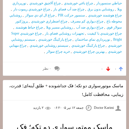
حياطي سنسوردار
,
چراغ باغي خورشيدي
,
چراغ آلاچيق خورشيدي
,
نورپردازي
ويلا
,
روشنايي بدون برق
,
چراغ ضد آب فضاي باز
,
چراغ خورشيدي ريموت دار
,
چراغ هوشمند خورشيدي
,
سنسور حركت PIR
,
چراغ ال اي دي سولار
,
روشنايي
محوطه باغ
,
چراغ ديواري كم مصرف
,
چراغ اضطراري خورشيدي
,
پروژكتور
سولار قوي
,
چراغ ديواري ضد آب
,
روشنايي مسير ويلا
,
چراغ حياط هوشمند
,
چراغ خورشيدي با كيفيت
,
تجهيزات روشنايي فضاي باز
,
چراغ خورشيدي Super
Bright
,
نورپردازي نماي ساختمان
,
چراغ پاركينگ خورشيدي
,
سيستم روشنايي
خورشيدي
,
چراغ پاركينگ خورشيدي
,
سيستم روشنايي خورشيدي
,
چراغ مهتابي
خورشيدي
,
بهترين چراغ خورشيدي
,
خريد چراغ سولار
,
۰ نظر
۰
۰
ماسک موتورسواری دو تکه؛ فک جداشونده + طلق آینه‌ای؛ قدرت،
زیبایی، محافظت کامل!
Doctor Karimi
جمعه ۱۲ تیر ۰۵ ۰۶:۲۰
۲ بازديد
ماسک موتورسواری دو تکه؛ فک