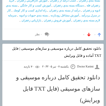
بسته بندي زعفران
,
كسب درآمد از زعفران
,
آموزش كارآفريني زعفران
,
خريد
زعفران فله
,
دستگاه بسته بندي زعفران
,
آموزش كسب و كار خانگي
,
بسته بندي
ادويه و زعفران
,
درآمد از بسته بندي زعفران
,
راه اندازي كسب و كار كوچك
,
كار
در منزل پردرآمد
,
آموزش مشاغل زودبازده
,
بسته بندي حبوبات و ادويه
,
سرمايه
لازم بسته بندي زعفران
,
آموزش فروش زعفران
,
بازاريابي زعفران
,
۰ نظر
۰
۰
دانلود تحقیق کامل درباره موسیقی و سازهای موسیقی | فایل
TXT آماده و قابل ویرایش
Doctor Karimi
یکشنبه ۰۷ تیر ۰۵ ۲۰:۳۲
۷۰ بازديد
دانلود تحقیق کامل درباره موسیقی و
سازهای موسیقی (فایل TXT قابل
ویرایش)