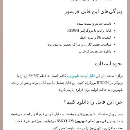
ویژگی‌های این فایل فریمور
دامپ سالم و تست شده
قابل رایت با پروگرامر RT809H
کیفیت بالا و بدون خطا
مناسب تعمیرکاران و مراکز تعمیرات تلویزیون
دانلود سریع بعد از خرید
نحوه استفاده
برای استفاده از این
فایل آپدیت تلویزیون
کافی است حافظه EMMC برد را با
پروگرامر RT809H پروگرام کنید. این فایل شامل دامپ کامل بوده و پس از رایت،
تلویزیون به حالت اولیه نرم افزاری بازمی‌گردد.
چرا این فایل را دانلود کنیم؟
بسیاری از مشکلات تلویزیون‌های هوشمند به دلیل خرابی نرم افزار ایجاد می‌شوند.
با دانلود این
فریمور اصلی تلویزیون 55XYU725
می‌توانید بدون تعویض قطعات
سخت افزاری، تلویزیون را در چند دقیقه تعمیر کنید.