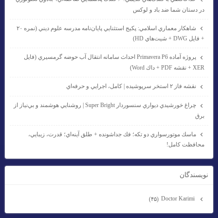
در دستان شما ضد باد و لوكس
شاهكار معماري اسلامي: پكيج استثنايي پايان‌نامه مدرسه علوم ديني (نمره ۲۰
+ فايل DWG + شيت‌هاي HD)
پروژه آماده Primavera P6 احداث سامانه انتقال آب حوضه گرمسيري (فايل
XER + نقشه PDF + داك Word)
نقشه فاز ۲ استخر سرپوشيده | كامل، اجرايي و حرفه‌اي
چراغ خورشيدي ديواري سنسوردار Super Bright | روشنايي هوشمند و بي‌نياز از
برق
ماسك موتورسواري دو تكه؛ فك جداشونده + طلق آينه‌اي؛ قدرت، زيبايي،
محافظت كامل!
نويسندگان
Doctor Karimi
(۴۵)