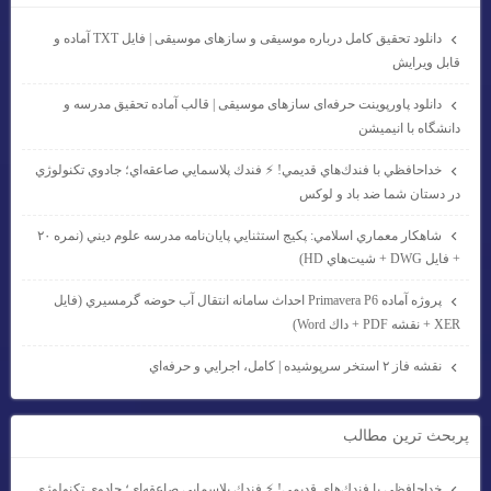
دانلود تحقیق کامل درباره موسیقی و سازهای موسیقی | فایل TXT آماده و
قابل ویرایش
دانلود پاورپوینت حرفه‌ای سازهای موسیقی | قالب آماده تحقیق مدرسه و
دانشگاه با انیمیشن
خداحافظي با فندك‌هاي قديمي! ⚡ فندك پلاسمايي صاعقه‌اي؛ جادوي تكنولوژي
در دستان شما ضد باد و لوكس
شاهكار معماري اسلامي: پكيج استثنايي پايان‌نامه مدرسه علوم ديني (نمره ۲۰
+ فايل DWG + شيت‌هاي HD)
پروژه آماده Primavera P6 احداث سامانه انتقال آب حوضه گرمسيري (فايل
XER + نقشه PDF + داك Word)
نقشه فاز ۲ استخر سرپوشيده | كامل، اجرايي و حرفه‌اي
پربحث ترين مطالب
خداحافظي با فندك‌هاي قديمي! ⚡ فندك پلاسمايي صاعقه‌اي؛ جادوي تكنولوژي