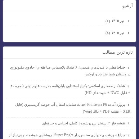
آرشيو
تیر ۱۴۰۵
(۸)
تیر ۱۴۰۵
(۸)
تازه ترين مطالب
خداحافظي با فندك‌هاي قديمي! ⚡ فندك پلاسمايي صاعقه‌اي؛ جادوي تكنولوژي
در دستان شما ضد باد و لوكس
شاهكار معماري اسلامي: پكيج استثنايي پايان‌نامه مدرسه علوم ديني (نمره ۲۰
+ فايل DWG + شيت‌هاي HD)
پروژه آماده Primavera P6 احداث سامانه انتقال آب حوضه گرمسيري (فايل
XER + نقشه PDF + داك Word)
نقشه فاز ۲ استخر سرپوشيده | كامل، اجرايي و حرفه‌اي
چراغ خورشيدي ديواري سنسوردار Super Bright | روشنايي هوشمند و بي‌نياز از