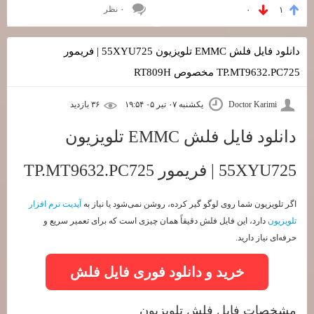
۰ نظر
۰
۱
دانلود فایل فلش EMMC تلویزیون 55XYU725 | فریمور
TP.MT9632.PC725 مخصوص RT809H
Doctor Karimi
یکشنبه ۰۷ تیر ۰۵ ۱۹:۵۴
۳۶ بازديد
دانلود فایل فلش EMMC تلویزیون
55XYU725 | فریمور TP.MT9632.PC725
اگر تلویزیون شما روی لوگو گیر کرده، روشن نمی‌شود یا نیاز به
آپدیت نرم افزار
تلویزیون
دارد، این فایل فلش دقیقاً همان چیزی است که برای تعمیر سریع و
حرفه‌ای نیاز دارید.
خرید و دانلود فوری فایل فلش
مشخصات فایل فلش تلویزیون