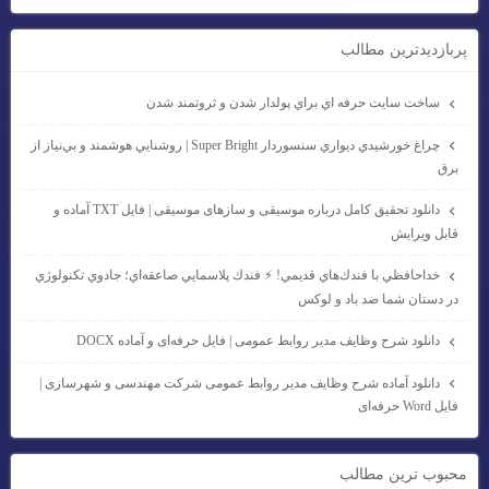
پربازديدترين مطالب
ساخت سايت حرفه اي براي پولدار شدن و ثروتمند شدن
چراغ خورشيدي ديواري سنسوردار Super Bright | روشنايي هوشمند و بي‌نياز از
برق
دانلود تحقیق کامل درباره موسیقی و سازهای موسیقی | فایل TXT آماده و
قابل ویرایش
خداحافظي با فندك‌هاي قديمي! ⚡ فندك پلاسمايي صاعقه‌اي؛ جادوي تكنولوژي
در دستان شما ضد باد و لوكس
دانلود شرح وظایف مدیر روابط عمومی | فایل حرفه‌ای و آماده DOCX
دانلود آماده شرح وظایف مدیر روابط عمومی شرکت مهندسی و شهرسازی |
فایل Word حرفه‌ای
محبوب ترين مطالب