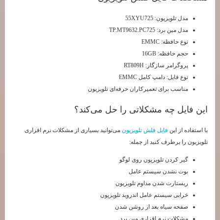
مدل تلویزیون: 55XYU725
مدل مین برد: TP.MT9632.PC725
نوع حافظه: EMMC
حجم حافظه: 16GB
پروگرامر سازگار: RT809H
نوع فایل: دامپ کامل EMMC
مناسب برای تعمیرکاران حرفه‌ای تلویزیون
این فایل چه مشکلاتی را حل می‌کند؟
با استفاده از این
فایل فلش تلویزیون
می‌توانید بسیاری از مشکلات نرم افزاری
تلویزیون را برطرف کنید از جمله:
گیر کردن تلویزیون روی لوگو
بوت نشدن سیستم عامل
ریستارت شدن مداوم تلویزیون
خرابی سیستم عامل اندروید تلویزیون
صفحه سیاه بعد از روشن شدن
مشکلات نرم افزاری مین برد