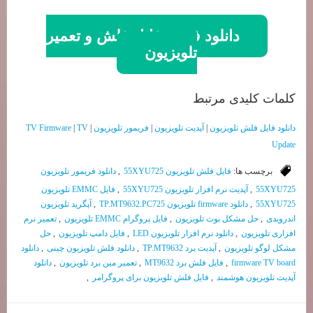
دانلود فوری فایل فلش و تعمیر
تلویزیون
کلمات کلیدی مرتبط
دانلود فایل فلش تلویزیون
|
آپدیت تلویزیون
|
فریمور تلویزیون
|
TV
|
TV Firmware
Update
برچسب ها:
فایل فلش تلویزیون 55XYU725
,
دانلود فریمور تلویزیون
55XYU725
,
آپدیت نرم افزار تلویزیون 55XYU725
,
فایل EMMC تلویزیون
55XYU725
,
دانلود firmware تلویزیون TP.MT9632.PC725
,
آپگرید تلویزیون
اندرویدی
,
حل مشکل بوت تلویزیون
,
فایل پروگرام EMMC تلویزیون
,
تعمیر نرم
افزاری تلویزیون
,
دانلود نرم افزار تلویزیون LED
,
فایل دامپ تلویزیون
,
حل
مشکل لوگو تلویزیون
,
آپدیت برد TP.MT9632
,
دانلود فلش تلویزیون چینی
,
دانلود
firmware TV board
,
فایل فلش برد MT9632
,
تعمیر مین برد تلویزیون
,
دانلود
آپدیت تلویزیون هوشمند
,
فایل فلش تلویزیون برای پروگرامر
,