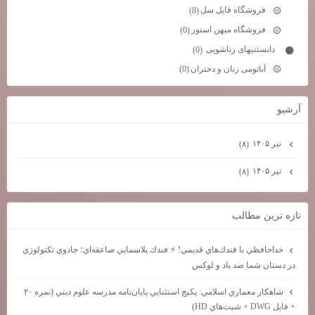
فروشگاه فایل سل
(8)
فروشگاه میهن استور
(0)
دانستنیهای زناشویی
(0)
آناتومی زنان و دختران
(0)
آرشيو
تیر ۱۴۰۵
(۸)
تیر ۱۴۰۵
(۸)
تازه ترين مطالب
خداحافظي با فندك‌هاي قديمي! ⚡ فندك پلاسمايي صاعقه‌اي؛ جادوي تكنولوژي
در دستان شما ضد باد و لوكس
شاهكار معماري اسلامي: پكيج استثنايي پايان‌نامه مدرسه علوم ديني (نمره ۲۰
+ فايل DWG + شيت‌هاي HD)