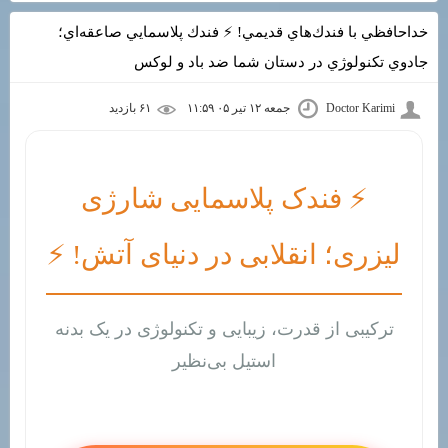
خداحافظي با فندك‌هاي قديمي! ⚡ فندك پلاسمايي صاعقه‌اي؛
جادوي تكنولوژي در دستان شما ضد باد و لوكس
Doctor Karimi
جمعه ۱۲ تیر ۰۵ ۱۱:۵۹
۶۱ بازديد
⚡ فندک پلاسمایی شارژی
لیزری؛ انقلابی در دنیای آتش! ⚡
ترکیبی از قدرت، زیبایی و تکنولوژی در یک بدنه
استیل بی‌نظیر