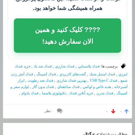
همراه همیشگی شما خواهد بود.
???? کلیک کنید و همین
الان سفارش دهید!
برچسب ها:
فندك پلاسمايي
,
فندك شارژي
,
فندك ضد باد
,
خريد فندك
ليزري
,
فندك استيل شيك
,
گجت‌هاي كاربردي
,
فندك كمپينگ
,
فندك آتش زدن
شمع
,
فندك USB Type-C
,
بهترين فندك شارژي
,
فندك ضد رطوبت
,
ابزار
آشپزخانه
,
هديه خاص و لوكس
,
فندك صاعقه‌اي
,
فندك بدون گاز
,
لوازم سفر و
كمپينگ
,
فندك مدرن
,
خريد آنلاين فندك
,
تكنولوژي پلاسما
,
فندك بادوام
,
۰ نظر
۰
۰