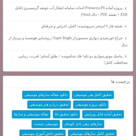
پروژه آماده Primavera P6 احداث سامانه انتقال آب حوضه گرمسيري (فايل
XER + نقشه PDF + داك Word)
نقشه فاز ۲ استخر سرپوشيده | كامل، اجرايي و حرفه‌اي
چراغ خورشيدي ديواري سنسوردار Super Bright | روشنايي هوشمند و بي‌نياز از
برق
ماسك موتورسواري دو تكه؛ فك جداشونده + طلق آينه‌اي؛ قدرت، زيبايي،
محافظت كامل!
برچسب ها
تحقیق کامل هنر موسیقی
دانلود مقاله سازهای موسیقی
دانلود پروژه موسیقی
تحقیق درباره هنر موسیقی
تحقیق آماده قابل ویرایش
دانلود تحقیق txt
مقاله موسیقی و سازها
سازهای زهی بادی کوبه‌ای
موسیقی چیست
تحقیق کامل سازهای موسیقی
تحقیق دانش آموزی موسیقی