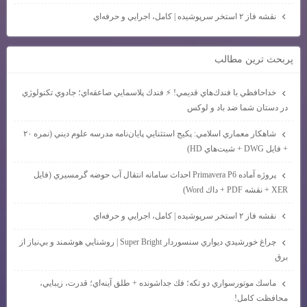
نقشه فاز ۲ استخر سرپوشيده | كامل، اجرايي و حرفه‌اي
پربحث ترين مطالب
خداحافظي با فندك‌هاي قديمي! ⚡ فندك پلاسمايي صاعقه‌اي؛ جادوي تكنولوژي
در دستان شما ضد باد و لوكس
شاهكار معماري اسلامي: پكيج استثنايي پايان‌نامه مدرسه علوم ديني (نمره ۲۰
+ فايل DWG + شيت‌هاي HD)
پروژه آماده Primavera P6 احداث سامانه انتقال آب حوضه گرمسيري (فايل
XER + نقشه PDF + داك Word)
نقشه فاز ۲ استخر سرپوشيده | كامل، اجرايي و حرفه‌اي
چراغ خورشيدي ديواري سنسوردار Super Bright | روشنايي هوشمند و بي‌نياز از
برق
ماسك موتورسواري دو تكه؛ فك جداشونده + طلق آينه‌اي؛ قدرت، زيبايي،
محافظت كامل!