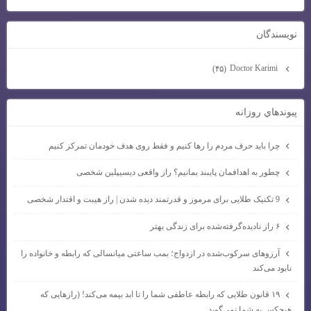
نويسندگان
Doctor Karimi
(۴۵)
پيوندهاي روزانه
چرا باید حرف مردم را رها کنیم و فقط روی هدف خودمان تمرکز کنیم
چطور به اهدافمان پایبند بمانیم؟ راز واقعی دیسیپلین شخصی
9 تکنیک طلایی برای مرموز و قدرتمند دیده شدن | راز هیبت و اقتدار شخصی
۶ راز نادیده‌گرفته‌شده برای زندگی بهتر
آرزوهای سرکوب‌شده در ازدواج؛ بمب ساعتی میانسالی که رابطه و خانواده را
نابود می‌کند
۱۹ قانون طلایی که رابطه عاطفی شما را تا ابد بیمه می‌کند! (رازهایی که
هیچکس به شما نمی‌گوید