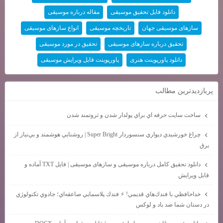
دانلود فایل تحقیق موسیقی
مقاله درباره موسیقی
سازهای موسیقی جهان
تاریخچه موسیقی
انواع سازهای موسیقی
تحقیق درباره سازهای موسیقی
تحقیق در مورد موسیقی
دانلود پاورپوینت هنری
پاورپوینت قابل ویرایش موسیقی
پربازديدترين مطالب
ساخت سايت حرفه اي براي پولدار شدن و ثروتمند شدن
چراغ خورشيدي ديواري سنسوردار Super Bright | روشنايي هوشمند و بي‌نياز از
برق
دانلود تحقیق کامل درباره موسیقی و سازهای موسیقی | فایل TXT آماده و
قابل ویرایش
خداحافظي با فندك‌هاي قديمي! ⚡ فندك پلاسمايي صاعقه‌اي؛ جادوي تكنولوژي
در دستان شما ضد باد و لوكس