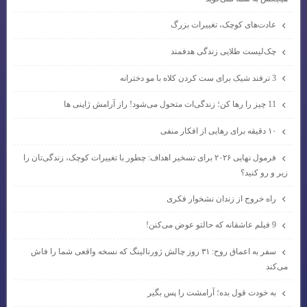
عادت‌های کوچک، تغییرات بزرگ
چک‌لیست طلایی زندگی هدفمند
3 ترفند شیک برای ست کردن کلاه با مو دخترانه
11 چیز را رها کن؛ زندگی‌ات متحول می‌شود! راز آرامش ژاپنی ها
۱۰ دقیقه برای رهایی از افکار منفی
فرمول نهایی ۲۰۲۶ برای تسخیر اهداف: چطور با تغییرات کوچک، زندگی‌تان را
زیر و رو کنید؟
راه خروج از زندان نشخوار فکری
9 فیلم عاشقانه که حالتو عوض می‌کنن!
سفر به اعماق روح: ۳۱ روز چالش ژورنالینگ که نسخه واقعی شما را فاش
می‌کند
به خودت قول بده؛ آرامشت را پس بگیر