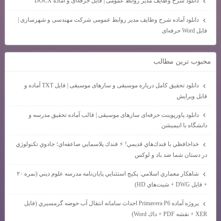
دانلود شرح وظایف مدیر روابط عمومی | فایل حرفه‌ای و آماده DOCX
دانلود آماده شرح وظایف مدیر روابط عمومی شرکت مهندسی و شهرسازی |
فایل Word حرفه‌ای
محبوب ترين مطالب
دانلود تحقیق کامل درباره موسیقی و سازهای موسیقی | فایل TXT آماده و
قابل ویرایش
دانلود پاورپوینت حرفه‌ای سازهای موسیقی | قالب آماده تحقیق مدرسه و
دانشگاه با انیمیشن
خداحافظي با فندك‌هاي قديمي! ⚡ فندك پلاسمايي صاعقه‌اي؛ جادوي تكنولوژي
در دستان شما ضد باد و لوكس
شاهكار معماري اسلامي: پكيج استثنايي پايان‌نامه مدرسه علوم ديني (نمره ۲۰
+ فايل DWG + شيت‌هاي HD)
پروژه آماده Primavera P6 احداث سامانه انتقال آب حوضه گرمسيري (فايل
XER + نقشه PDF + داك Word)