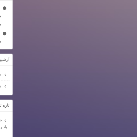
آرشيو
تیر
تیر
تازه 
خد
باد و