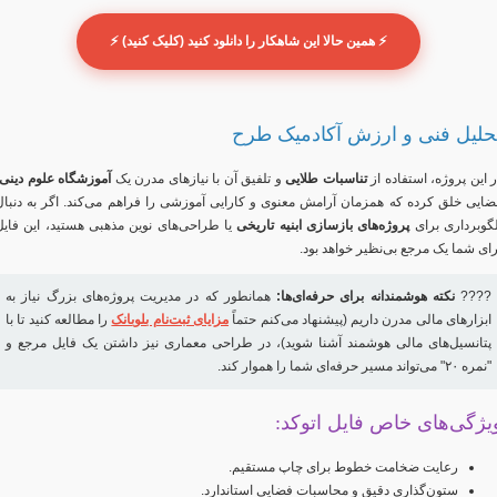
⚡ همین حالا این شاهکار را دانلود کنید (کلیک کنید) ⚡
حلیل فنی و ارزش آکادمیک طرح
ر این پروژه، استفاده از
تناسبات طلایی
و تلفیق آن با نیازهای مدرن یک
آموزشگاه علوم دینی
ضایی خلق کرده که همزمان آرامش معنوی و کارایی آموزشی را فراهم می‌کند. اگر به دنبال
لگوبرداری برای
پروژه‌های بازسازی ابنیه تاریخی
یا طراحی‌های نوین مذهبی هستید، این فایل
رای شما یک مرجع بی‌نظیر خواهد بود.
????
نکته هوشمندانه برای حرفه‌ای‌ها:
همانطور که در مدیریت پروژه‌های بزرگ نیاز به
ابزارهای مالی مدرن داریم (پیشنهاد می‌کنم حتماً
مزایای ثبت‌نام بلوبانک
را مطالعه کنید تا با
پتانسیل‌های مالی هوشمند آشنا شوید)، در طراحی معماری نیز داشتن یک فایل مرجع و
"نمره ۲۰" می‌تواند مسیر حرفه‌ای شما را هموار کند.
یژگی‌های خاص فایل اتوکد:
رعایت ضخامت خطوط برای چاپ مستقیم.
ستون‌گذاری دقیق و محاسبات فضایی استاندارد.