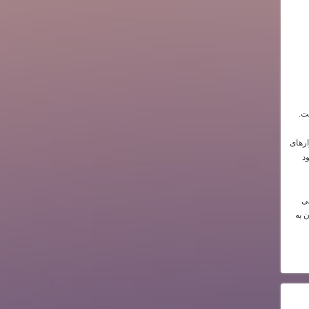
ت.
ارهای
د
می
ن به