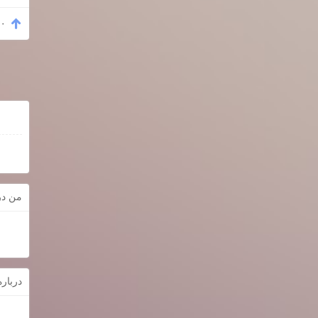
۰
من در
دربار