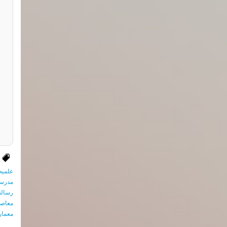
علميه
مدرسه
رساله
معاصر
معمار