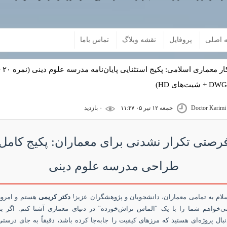
 اصلی
پروفایل
نقشه وبلاگ
تماس باما
شاهکار معماری اسلامی: پکیج استث
Doctor Karimi
جمعه ۱۲ تیر ۰۵ ۱۱:۴۷
۰ بازديد
رصتی تکرار نشدنی برای معماران: پکیج کامل
طراحی مدرسه علوم دینی
لام به تمامی معماران، دانشجویان و پژوهشگران عزیز!
دکتر کریمی
هستم و امروز
ی‌خواهم شما را با یک "الماس تراش‌خورده" در دنیای معماری آشنا کنم. اگر به
نبال پروژه‌ای هستید که مرزهای کیفیت را جابه‌جا کرده باشد، دقیقاً به جای درستی