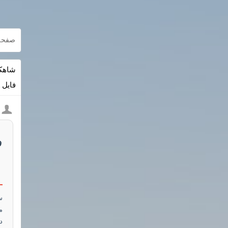
صفحه
فایل DWG + شیت‌های HD)
ف
س
م
د