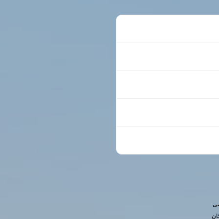
صی
ان