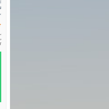
آ
ا
ب
چ
ب
د
گ