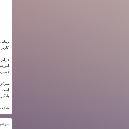
زیبایی
کاربرا
در این
آموزشی 
دسترسی
تمرکز 
است. تم
یادگیری
هدف ما
موضو