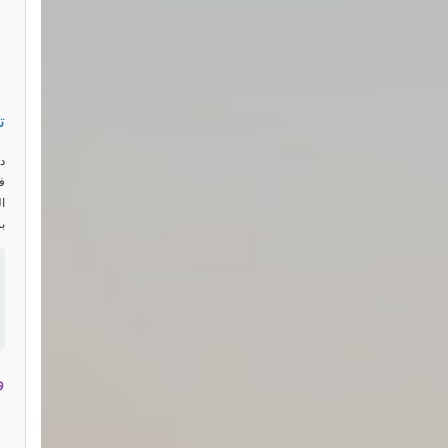
ت
د
ف
ا
ب
و