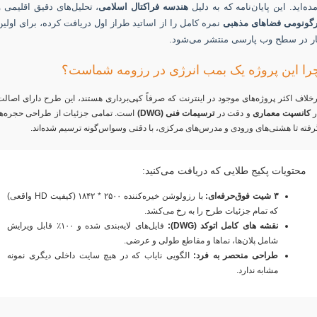
مده‌اید. این پایان‌نامه که به دلیل
هندسه فراکتال اسلامی
، تحلیل‌های دقیق اقلیمی و
رگونومی فضاهای مذهبی
نمره کامل را از اساتید طراز اول دریافت کرده، برای اولین
ار در سطح وب پارسی منتشر می‌شود.
را این پروژه یک بمب انرژی در رزومه شماست؟
رخلاف اکثر پروژه‌های موجود در اینترنت که صرفاً کپی‌برداری هستند، این طرح دارای اصالت
ر
کانسپت معماری
و دقت در
ترسیمات فنی (DWG)
است. تمامی جزئیات از طراحی حجره‌ها
رفته تا هشتی‌های ورودی و مدرس‌های مرکزی، با دقتی وسواس‌گونه ترسیم شده‌اند.
محتویات پکیج طلایی که دریافت می‌کنید:
۳ شیت فوق‌حرفه‌ای:
با رزولوشن خیره‌کننده ۲۵۰۰ * ۱۸۴۲ (کیفیت HD واقعی)
که تمام جزئیات طرح را به رخ می‌کشد.
نقشه های کامل اتوکد (DWG):
فایل‌های لایه‌بندی شده و ۱۰۰٪ قابل ویرایش
شامل پلان‌ها، نماها و مقاطع طولی و عرضی.
طراحی منحصر به فرد:
الگویی نایاب که در هیچ سایت داخلی دیگری نمونه
مشابه ندارد.