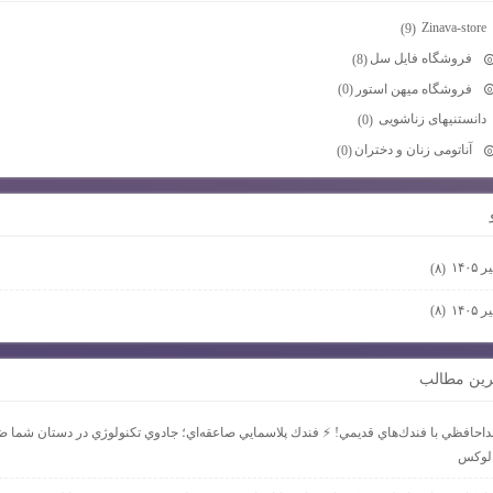
Zinava-store
(9)
فروشگاه فایل سل
(8)
فروشگاه میهن استور
(0)
دانستنیهای زناشویی
(0)
آناتومی زنان و دختران
(0)
 ۱۴۰۵
(۸)
 ۱۴۰۵
(۸)
ترين مطالب
احافظي با فندك‌هاي قديمي! ⚡ فندك پلاسمايي صاعقه‌اي؛ جادوي تكنولوژي در دستان شما ض
 لوكس