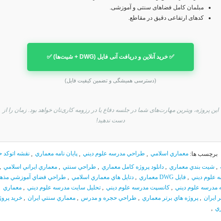
مبلمان کامل فضاهای سنتی و آموزشی.
کدهای ارتفاعی دقیق در مقاطع.
✅ خرید آنلاین و دریافت آنی فایل (DWG + شیت‌ها) ✅
(دسترسی همیشگی و تضمین کیفیت فایل)
این پروژه، ویترین مهارت‌های شما در جلسه دفاع یا در رزومه کاری‌تان خواهد بود. زمان را از
دست ندهید!
برچسب ها:
معماري اسلامي
,
طراحي مدرسه علوم ديني
,
پايان نامه معماري
,
نقشه اتوكد ح
,
شيت بندي معماري
,
دانلود پروژه كامل معماري
,
طراحي سنتي
,
معماري ايراني اسلامي
,
 علوم ديني
,
فايل DWG معماري
,
دتايل هاي معماري اسلامي
,
طراحي فضاي آموزشي مذه
 مدرسه علوم ديني
,
كانسپت مدرسه علوم ديني
,
تحليل سايت مدرسه علوم ديني
,
معماري
 ايران
,
پروژه هاي برتر معماري
,
طراحي حجره و مدرس
,
معماري سنتي ايران
,
خريد پروژ
ي
,