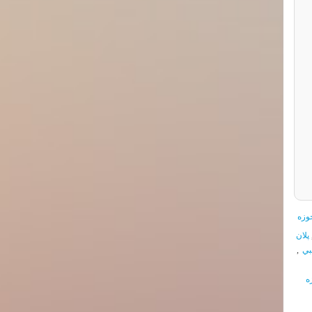
وزه
پلان
بي
,
ه