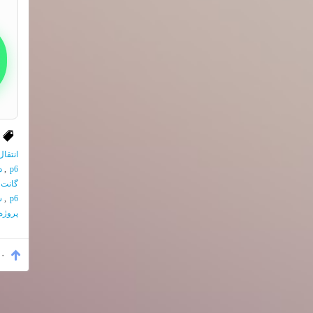
انتقا
p6
,
د
گانت 
p6
,
سا
پروژه
۰