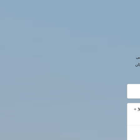
صی
ان
پروژه آماده Primavera P6 احداث سامانه انتقال آب حوضه گرمسیری (فایل XER +