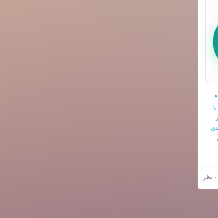
ه
ا
ر
دي
۰ نظر