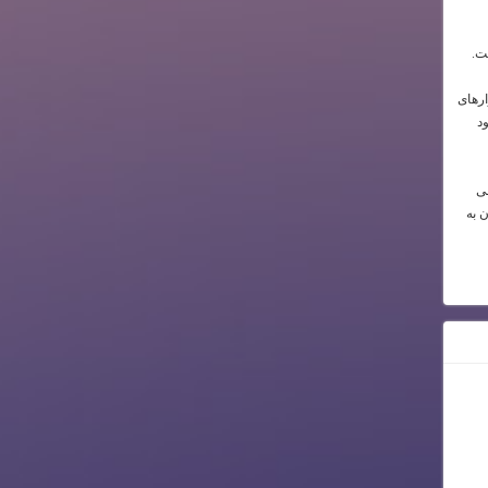
ت.
ارهای
د
می
ن به