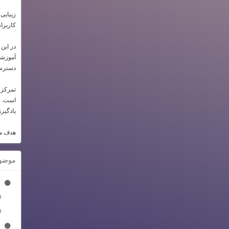
زیبایی
کاربرا
در این
آموزشی 
دسترسی
تمرکز 
است. تم
یادگیری
هدف ما
موضو