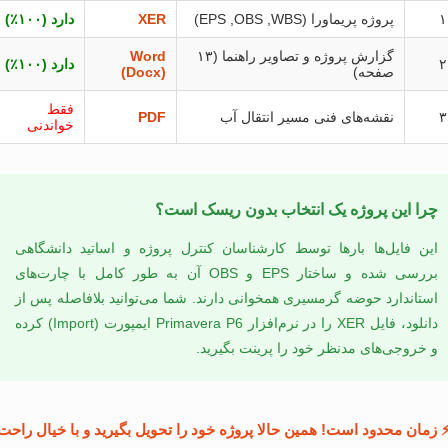
۱
پروژه پریماورا (EPS ,OBS ,WBS)
XER
دارد (۱۰۰٪)
گزارش پروژه و تصاویر راهنما (۱۳
Word
۲
دارد (۱۰۰٪)
صفحه)
(Docx)
فقط
۳
نقشه‌های فنی مسیر انتقال آب
PDF
خواندنی
چرا این پروژه یک انتخاب بدون ریسک است؟
این فایل‌ها بارها توسط کارشناسان کنترل پروژه و اساتید دانشگاهی
بررسی شده و ساختار EPS و OBS آن به طور کامل با چارت‌های
استاندارد حوضه گرمسیری همخوانی دارند. شما می‌توانید بلافاصله پس از
دانلود، فایل XER را در نرم‌افزار Primavera P6 ایمپورت (Import) کرده
و خروجی‌های مدنظر خود را پرینت بگیرید.
 زمان محدود است! همین حالا پروژه خود را تحویل بگیرید و با خیال راحت