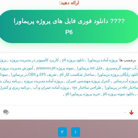
ارائه دهید:
???? دانلود فوری فایل های پروژه پریماورا
P6
برچسب ها:
پروژه آماده پريماورا
,
دانلود پروژه p6
,
كاربرد كامپيوتر در مديريت پروژه
,
پروژ
ل آب حوضه گرمسيري
,
فايل xer پريماورا
,
نمونه پروژه primavera p6
,
آموزش مديريت پروژه ب
انلود رايگان پروژه پريماورا
,
ساختار شكست كار p6
,
تعريف EPS و OBS در پريماورا
,
نمودا
پروژه آب‌رساني
,
كنترل پروژه مهندسي عمران
,
پروژه آماده مديريت پروژه
,
برنامه زمان بن
ختار obs در پريماورا
,
طراحي ساختار eps
,
پروژه آماده عمران و آب
,
برنامه ريزي و كنترل
,
دانلود نمونه پروژه p6
,
خريد پروژه پريماورا p6
,
۰
۲
۱