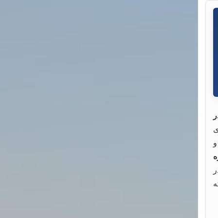
ر
ی
و
ه
ه