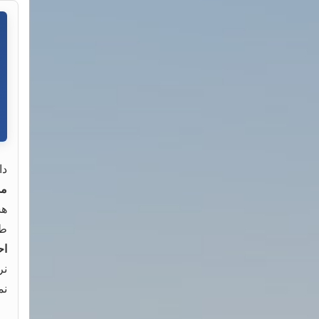
دا
مد
هس
طر
اح
نر
نمره‌ی ۰