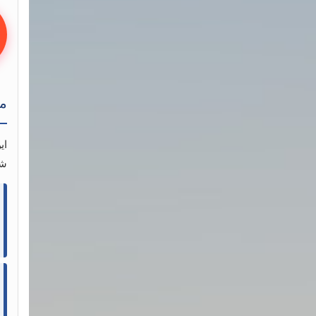
مح
ای
شم