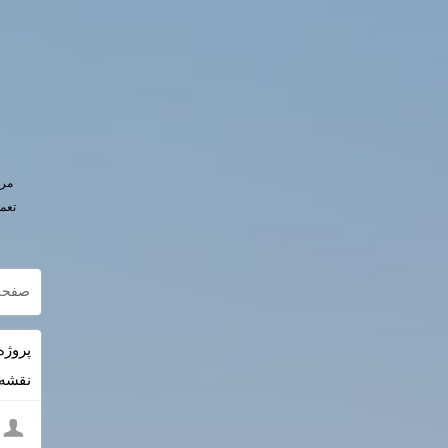
مرج
تعم
صفحه
نقشه PDF + داک rd