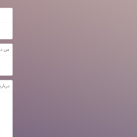
من در
دربار