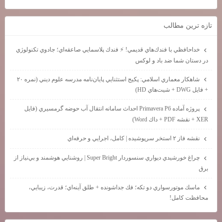
تازه ترين مطالب
خداحافظي با فندك‌هاي قديمي! ⚡ فندك پلاسمايي صاعقه‌اي؛ جادوي تكنولوژي
در دستان شما ضد باد و لوكس
شاهكار معماري اسلامي: پكيج استثنايي پايان‌نامه مدرسه علوم ديني (نمره ۲۰
+ فايل DWG + شيت‌هاي HD)
پروژه آماده Primavera P6 احداث سامانه انتقال آب حوضه گرمسيري (فايل
XER + نقشه PDF + داك Word)
نقشه فاز ۲ استخر سرپوشيده | كامل، اجرايي و حرفه‌اي
چراغ خورشيدي ديواري سنسوردار Super Bright | روشنايي هوشمند و بي‌نياز از
برق
ماسك موتورسواري دو تكه؛ فك جداشونده + طلق آينه‌اي؛ قدرت، زيبايي،
محافظت كامل!