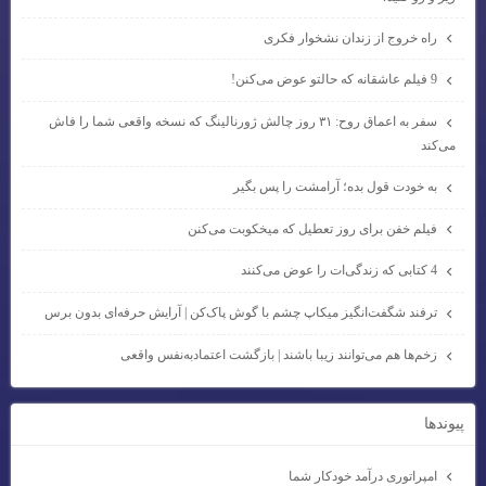
راه خروج از زندان نشخوار فکری
9 فیلم عاشقانه که حالتو عوض می‌کنن!
سفر به اعماق روح: ۳۱ روز چالش ژورنالینگ که نسخه واقعی شما را فاش
می‌کند
به خودت قول بده؛ آرامشت را پس بگیر
فیلم خفن برای روز تعطیل که میخکوبت می‌کنن
4 کتابی که زندگی‌ات را عوض می‌کنند
ترفند شگفت‌انگیز میکاپ چشم با گوش پاک‌کن | آرایش حرفه‌ای بدون برس
زخم‌ها هم می‌توانند زیبا باشند | بازگشت اعتمادبه‌نفس واقعی
پيوندها
امپراتوری درآمد خودکار شما