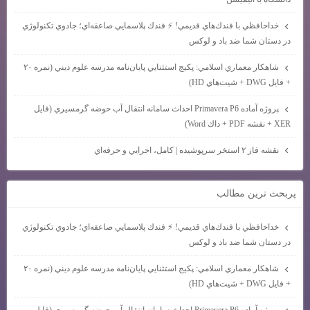
خداحافظي با فندك‌هاي قديمي! ⚡ فندك پلاسمايي صاعقه‌اي؛ جادوي تكنولوژي
در دستان شما ضد باد و لوكس
شاهكار معماري اسلامي: پكيج استثنايي پايان‌نامه مدرسه علوم ديني (نمره ۲۰
+ فايل DWG + شيت‌هاي HD)
پروژه آماده Primavera P6 احداث سامانه انتقال آب حوضه گرمسيري (فايل
XER + نقشه PDF + داك Word)
نقشه فاز ۲ استخر سرپوشيده | كامل، اجرايي و حرفه‌اي
پربحث ترين مطالب
خداحافظي با فندك‌هاي قديمي! ⚡ فندك پلاسمايي صاعقه‌اي؛ جادوي تكنولوژي
در دستان شما ضد باد و لوكس
شاهكار معماري اسلامي: پكيج استثنايي پايان‌نامه مدرسه علوم ديني (نمره ۲۰
+ فايل DWG + شيت‌هاي HD)
پروژه آماده Primavera P6 احداث سامانه انتقال آب حوضه گرمسيري (فايل