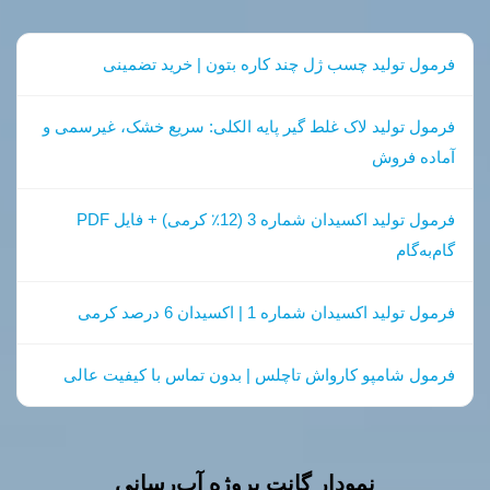
فرمول تولید چسب ژل چند کاره بتون | خرید تضمینی
فرمول تولید لاک غلط گیر پایه الکلی: سریع خشک، غیرسمی و
آماده فروش
فرمول تولید اکسیدان شماره 3 (12٪ کرمی) + فایل PDF
گام‌به‌گام
فرمول تولید اکسیدان شماره 1 | اکسیدان 6 درصد کرمی
فرمول شامپو کارواش تاچلس | بدون تماس با کیفیت عالی
نمودار گانت پروژه آب‌رساني