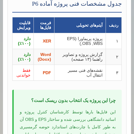
جدول مشخصات فنی پروژه آماده P6
فرمت
قابلیت
ردیف
آیتم‌های تحویلی
فایل‌ها
ویرایش
پروژه پریماورا (EPS
دارد
XER
۱
(۱۰۰٪)
,OBS ,WBS)
گزارش پروژه و تصاویر
Word
دارد
۲
راهنما (۱۳ صفحه)
(Docx)
(۱۰۰٪)
نقشه‌های فنی مسیر
فقط
PDF
۳
انتقال آب
خواندنی
چرا این پروژه یک انتخاب بدون ریسک است؟
این فایل‌ها بارها توسط کارشناسان کنترل پروژه و
اساتید دانشگاهی بررسی شده و ساختار EPS و OBS آن
به طور کامل با چارت‌های استاندارد حوضه گرمسیری