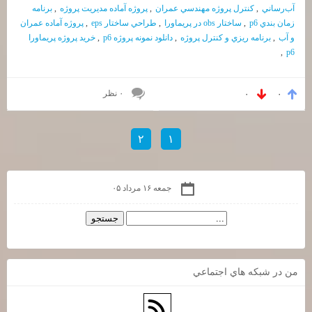
آب‌رساني
,
كنترل پروژه مهندسي عمران
,
پروژه آماده مديريت پروژه
,
برنامه
زمان بندي p6
,
ساختار obs در پريماورا
,
طراحي ساختار eps
,
پروژه آماده عمران
و آب
,
برنامه ريزي و كنترل پروژه
,
دانلود نمونه پروژه p6
,
خريد پروژه پريماورا
,
p6
۰ نظر
۰
۰
۲
۱
جمعه ۱۶ مرداد ۰۵
من در شبكه هاي اجتماعي