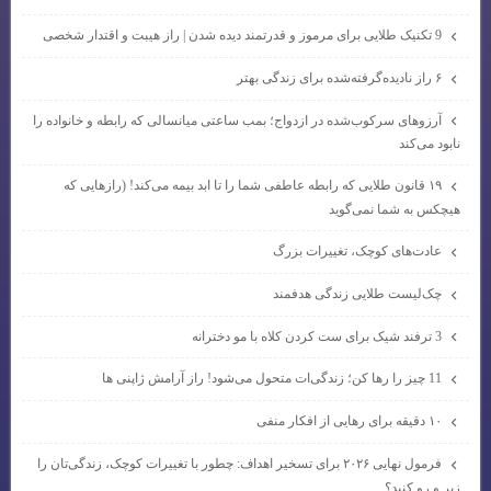
9 تکنیک طلایی برای مرموز و قدرتمند دیده شدن | راز هیبت و اقتدار شخصی
۶ راز نادیده‌گرفته‌شده برای زندگی بهتر
آرزوهای سرکوب‌شده در ازدواج؛ بمب ساعتی میانسالی که رابطه و خانواده را
نابود می‌کند
۱۹ قانون طلایی که رابطه عاطفی شما را تا ابد بیمه می‌کند! (رازهایی که
هیچکس به شما نمی‌گوید
عادت‌های کوچک، تغییرات بزرگ
چک‌لیست طلایی زندگی هدفمند
3 ترفند شیک برای ست کردن کلاه با مو دخترانه
11 چیز را رها کن؛ زندگی‌ات متحول می‌شود! راز آرامش ژاپنی ها
۱۰ دقیقه برای رهایی از افکار منفی
فرمول نهایی ۲۰۲۶ برای تسخیر اهداف: چطور با تغییرات کوچک، زندگی‌تان را
زیر و رو کنید؟