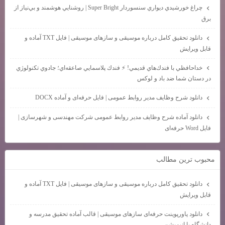
چراغ خورشيدي ديواري سنسوردار Super Bright | روشنايي هوشمند و بي‌نياز از
برق
دانلود تحقیق کامل درباره موسیقی و سازهای موسیقی | فایل TXT آماده و
قابل ویرایش
خداحافظي با فندك‌هاي قديمي! ⚡ فندك پلاسمايي صاعقه‌اي؛ جادوي تكنولوژي
در دستان شما ضد باد و لوكس
دانلود شرح وظایف مدیر روابط عمومی | فایل حرفه‌ای و آماده DOCX
دانلود آماده شرح وظایف مدیر روابط عمومی شرکت مهندسی و شهرسازی |
فایل Word حرفه‌ای
محبوب ترين مطالب
دانلود تحقیق کامل درباره موسیقی و سازهای موسیقی | فایل TXT آماده و
قابل ویرایش
دانلود پاورپوینت حرفه‌ای سازهای موسیقی | قالب آماده تحقیق مدرسه و
دانشگاه با انیمیشن