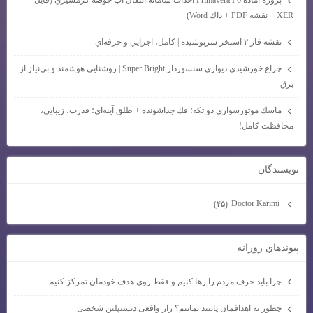
XER + نقشه PDF + داك Word)
نقشه فاز ۲ استخر سرپوشيده | كامل، اجرايي و حرفه‌اي
چراغ خورشيدي ديواري سنسوردار Super Bright | روشنايي هوشمند و بي‌نياز از
برق
ماسك موتورسواري دو تكه؛ فك جداشونده + طلق آينه‌اي؛ قدرت، زيبايي،
محافظت كامل!
نويسندگان
Doctor Karimi
(۴۵)
پيوندهاي روزانه
چرا باید حرف مردم را رها کنیم و فقط روی هدف خودمان تمرکز کنیم
چطور به اهدافمان پایبند بمانیم؟ راز واقعی دیسیپلین شخصی