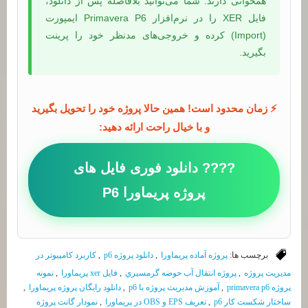
همخوانی دارند. شما می‌توانید بلافاصله پس از دانلود،
فایل XER را در نرم‌افزار Primavera P6 ایمپورت
(Import) کرده و خروجی‌های مدنظر خود را پرینت
بگیرید.
⚡ زمان محدود است! همین حالا پروژه خود را تحویل بگیرید
و با خیال راحت ارائه دهید:
???? دانلود فوری فایل های
پروژه پریماورا P6
برچسب ها:
پروژه آماده پريماورا
,
دانلود پروژه p6
,
كاربرد كامپيوتر در
مديريت پروژه
,
پروژه انتقال آب حوضه گرمسيري
,
فايل xer پريماورا
,
نمونه
پروژه primavera p6
,
آموزش مديريت پروژه با p6
,
دانلود رايگان پروژه پريماورا
,
ساختار شكست كار p6
,
تعريف EPS و OBS در پريماورا
,
نمودار گانت پروژه