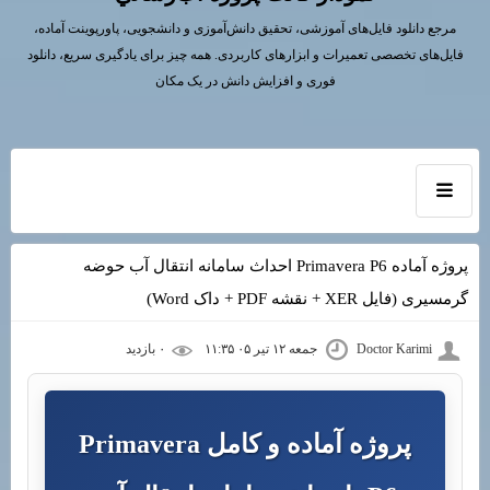
مرجع دانلود فایل‌های آموزشی، تحقیق دانش‌آموزی و دانشجویی، پاورپوینت آماده،
فایل‌های تخصصی تعمیرات و ابزارهای کاربردی. همه چیز برای یادگیری سریع، دانلود
فوری و افزایش دانش در یک مکان
پروژه آماده Primavera P6 احداث سامانه انتقال آب حوضه
گرمسیری (فایل XER + نقشه PDF + داک Word)
Doctor Karimi
جمعه ۱۲ تیر ۰۵ ۱۱:۳۵
۰ بازديد
پروژه آماده و کامل Primavera