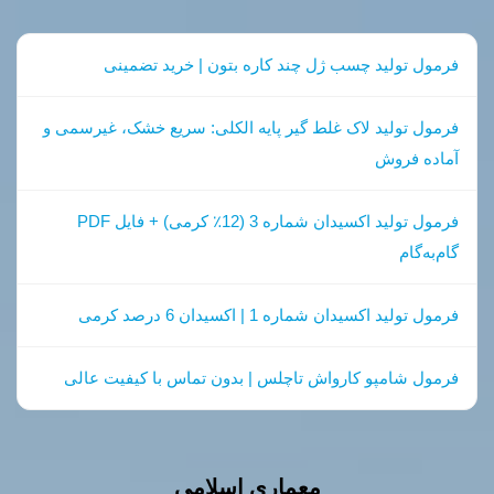
فرمول تولید چسب ژل چند کاره بتون | خرید تضمینی
فرمول تولید لاک غلط گیر پایه الکلی: سریع خشک، غیرسمی و
آماده فروش
فرمول تولید اکسیدان شماره 3 (12٪ کرمی) + فایل PDF
گام‌به‌گام
فرمول تولید اکسیدان شماره 1 | اکسیدان 6 درصد کرمی
فرمول شامپو کارواش تاچلس | بدون تماس با کیفیت عالی
معماري اسلامي