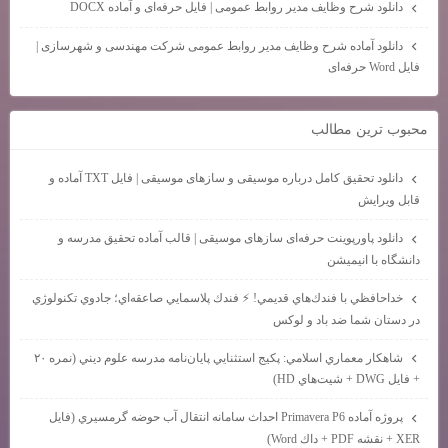
دانلود شرح وظایف مدیر روابط عمومی | فایل حرفه‌ای و آماده DOCX
دانلود آماده شرح وظایف مدیر روابط عمومی شرکت مهندسی و شهرسازی |
فایل Word حرفه‌ای
محبوب ترين مطالب
دانلود تحقیق کامل درباره موسیقی و سازهای موسیقی | فایل TXT آماده و
قابل ویرایش
دانلود پاورپوینت حرفه‌ای سازهای موسیقی | قالب آماده تحقیق مدرسه و
دانشگاه با انیمیشن
خداحافظي با فندك‌هاي قديمي! ⚡ فندك پلاسمايي صاعقه‌اي؛ جادوي تكنولوژي
در دستان شما ضد باد و لوكس
شاهكار معماري اسلامي: پكيج استثنايي پايان‌نامه مدرسه علوم ديني (نمره ۲۰
+ فايل DWG + شيت‌هاي HD)
پروژه آماده Primavera P6 احداث سامانه انتقال آب حوضه گرمسيري (فايل
XER + نقشه PDF + داك Word)