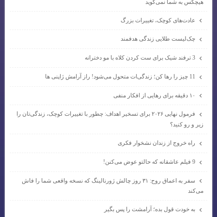
هیچکس به شما نمی‌گوید
عادت‌های کوچک، تغییرات بزرگ
چک‌لیست طلایی زندگی هدفمند
3 ترفند شیک برای ست کردن کلاه با مو دخترانه
11 چیز را رها کن؛ زندگی‌ات متحول می‌شود! راز آرامش ژاپنی ها
۱۰ دقیقه برای رهایی از افکار منفی
فرمول نهایی ۲۰۲۶ برای تسخیر اهداف: چطور با تغییرات کوچک، زندگی‌تان را
زیر و رو کنید؟
راه خروج از زندان نشخوار فکری
9 فیلم عاشقانه که حالتو عوض می‌کنن!
سفر به اعماق روح: ۳۱ روز چالش ژورنالینگ که نسخه واقعی شما را فاش
می‌کند
به خودت قول بده؛ آرامشت را پس بگیر