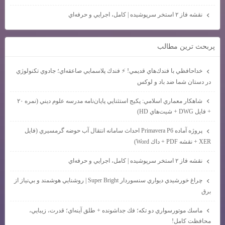
نقشه فاز ۲ استخر سرپوشيده | كامل، اجرايي و حرفه‌اي
پربحث ترين مطالب
خداحافظي با فندك‌هاي قديمي! ⚡ فندك پلاسمايي صاعقه‌اي؛ جادوي تكنولوژي
در دستان شما ضد باد و لوكس
شاهكار معماري اسلامي: پكيج استثنايي پايان‌نامه مدرسه علوم ديني (نمره ۲۰
+ فايل DWG + شيت‌هاي HD)
پروژه آماده Primavera P6 احداث سامانه انتقال آب حوضه گرمسيري (فايل
XER + نقشه PDF + داك Word)
نقشه فاز ۲ استخر سرپوشيده | كامل، اجرايي و حرفه‌اي
چراغ خورشيدي ديواري سنسوردار Super Bright | روشنايي هوشمند و بي‌نياز از
برق
ماسك موتورسواري دو تكه؛ فك جداشونده + طلق آينه‌اي؛ قدرت، زيبايي،
محافظت كامل!