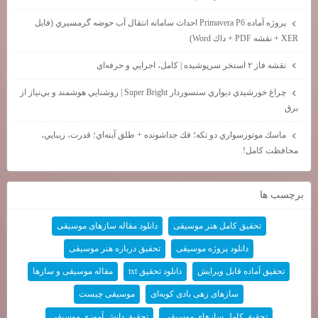
پروژه آماده Primavera P6 احداث سامانه انتقال آب حوضه گرمسيري (فايل
XER + نقشه PDF + داك Word)
نقشه فاز ۲ استخر سرپوشيده | كامل، اجرايي و حرفه‌اي
چراغ خورشيدي ديواري سنسوردار Super Bright | روشنايي هوشمند و بي‌نياز از
برق
ماسك موتورسواري دو تكه؛ فك جداشونده + طلق آينه‌اي؛ قدرت، زيبايي،
محافظت كامل!
برچسب ها
تحقیق کامل هنر موسیقی
دانلود مقاله سازهای موسیقی
دانلود پروژه موسیقی
تحقیق درباره هنر موسیقی
تحقیق آماده قابل ویرایش
دانلود تحقیق txt
مقاله موسیقی و سازها
سازهای زهی بادی کوبه‌ای
موسیقی چیست
تحقیق کامل سازهای موسیقی
تحقیق دانش آموزی موسیقی