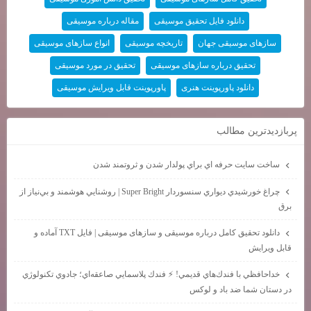
دانلود فایل تحقیق موسیقی
مقاله درباره موسیقی
سازهای موسیقی جهان
تاریخچه موسیقی
انواع سازهای موسیقی
تحقیق درباره سازهای موسیقی
تحقیق در مورد موسیقی
دانلود پاورپوینت هنری
پاورپوینت قابل ویرایش موسیقی
پربازديدترين مطالب
ساخت سايت حرفه اي براي پولدار شدن و ثروتمند شدن
چراغ خورشيدي ديواري سنسوردار Super Bright | روشنايي هوشمند و بي‌نياز از
برق
دانلود تحقیق کامل درباره موسیقی و سازهای موسیقی | فایل TXT آماده و
قابل ویرایش
خداحافظي با فندك‌هاي قديمي! ⚡ فندك پلاسمايي صاعقه‌اي؛ جادوي تكنولوژي
در دستان شما ضد باد و لوكس