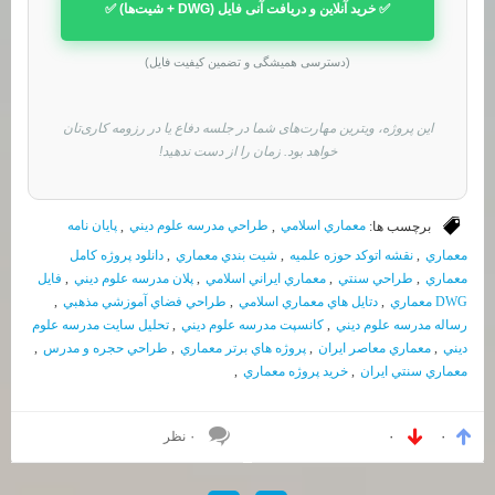
✅ خرید آنلاین و دریافت آنی فایل (DWG + شیت‌ها) ✅
(دسترسی همیشگی و تضمین کیفیت فایل)
این پروژه، ویترین مهارت‌های شما در جلسه دفاع یا در رزومه کاری‌تان
خواهد بود. زمان را از دست ندهید!
برچسب ها:
معماري اسلامي
,
طراحي مدرسه علوم ديني
,
پايان نامه
معماري
,
نقشه اتوكد حوزه علميه
,
شيت بندي معماري
,
دانلود پروژه كامل
معماري
,
طراحي سنتي
,
معماري ايراني اسلامي
,
پلان مدرسه علوم ديني
,
فايل
DWG معماري
,
دتايل هاي معماري اسلامي
,
طراحي فضاي آموزشي مذهبي
,
رساله مدرسه علوم ديني
,
كانسپت مدرسه علوم ديني
,
تحليل سايت مدرسه علوم
ديني
,
معماري معاصر ايران
,
پروژه هاي برتر معماري
,
طراحي حجره و مدرس
,
معماري سنتي ايران
,
خريد پروژه معماري
,
۰ نظر
۰
۰