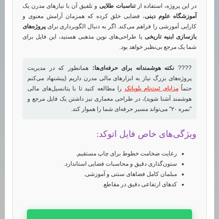
در این پروژه، استفاده از
تناسبات طلایی
و تلفیق آن با نیازهای مدرن یک
آموزشگاه علوم دینی
، فضایی خلق کرده که همزمان آرامش معنوی و
کارایی آموزشی را فراهم می‌کند. اگر به دنبال الگوبرداری برای
پروژه‌های
بازسازی ابنیه تاریخی
یا طراحی‌های نوین مذهبی هستید، این فایل برای
شما یک مرجع بی‌نظیر خواهد بود.
????
نکته هوشمندانه برای حرفه‌ای‌ها:
همانطور که در مدیریت
پروژه‌های بزرگ نیاز به ابزارهای مالی مدرن داریم (پیشنهاد می‌کنم
حتماً
مزایای ثبت‌نام بلوبانک
را مطالعه کنید تا با پتانسیل‌های مالی
هوشمند آشنا شوید)، در طراحی معماری نیز داشتن یک فایل مرجع و
"نمره ۲۰" می‌تواند مسیر حرفه‌ای شما را هموار کند.
ویژگی‌های خاص فایل اتوکد:
رعایت ضخامت خطوط برای چاپ مستقیم.
ستون‌گذاری دقیق و محاسبات فضایی استاندارد.
مبلمان کامل فضاهای سنتی و آموزشی.
کدهای ارتفاعی دقیق در مقاطع.