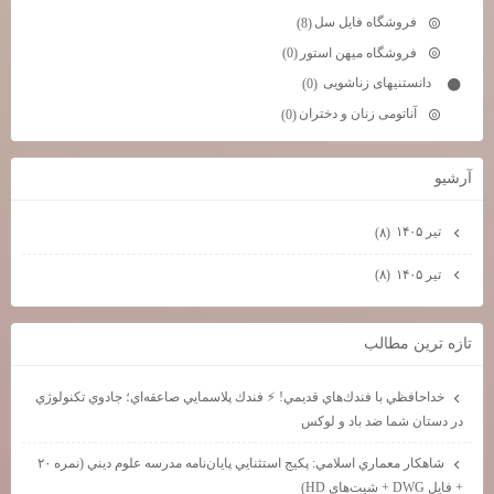
فروشگاه فایل سل
(8)
فروشگاه میهن استور
(0)
دانستنیهای زناشویی
(0)
آناتومی زنان و دختران
(0)
آرشيو
تیر ۱۴۰۵
(۸)
تیر ۱۴۰۵
(۸)
تازه ترين مطالب
خداحافظي با فندك‌هاي قديمي! ⚡ فندك پلاسمايي صاعقه‌اي؛ جادوي تكنولوژي
در دستان شما ضد باد و لوكس
شاهكار معماري اسلامي: پكيج استثنايي پايان‌نامه مدرسه علوم ديني (نمره ۲۰
+ فايل DWG + شيت‌هاي HD)