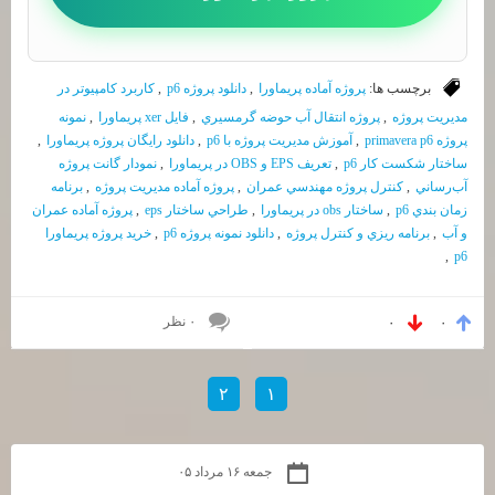
برچسب ها:
پروژه آماده پريماورا
,
دانلود پروژه p6
,
كاربرد كامپيوتر در
مديريت پروژه
,
پروژه انتقال آب حوضه گرمسيري
,
فايل xer پريماورا
,
نمونه
پروژه primavera p6
,
آموزش مديريت پروژه با p6
,
دانلود رايگان پروژه پريماورا
,
ساختار شكست كار p6
,
تعريف EPS و OBS در پريماورا
,
نمودار گانت پروژه
آب‌رساني
,
كنترل پروژه مهندسي عمران
,
پروژه آماده مديريت پروژه
,
برنامه
زمان بندي p6
,
ساختار obs در پريماورا
,
طراحي ساختار eps
,
پروژه آماده عمران
و آب
,
برنامه ريزي و كنترل پروژه
,
دانلود نمونه پروژه p6
,
خريد پروژه پريماورا
,
p6
۰ نظر
۰
۰
۲
۱
جمعه ۱۶ مرداد ۰۵