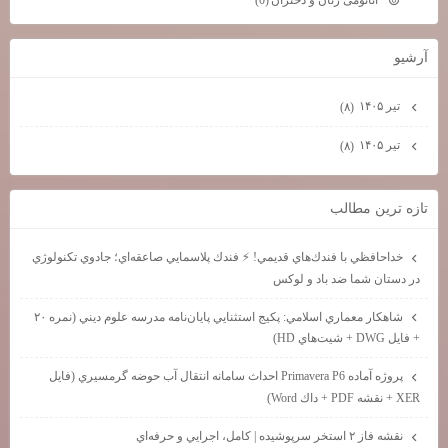
(0)
آرشيو
تیر ۱۴۰۵
(۸)
تیر ۱۴۰۵
(۸)
تازه ترين مطالب
خداحافظي با فندك‌هاي قديمي! ⚡ فندك پلاسمايي صاعقه‌اي؛ جادوي تكنولوژي
در دستان شما ضد باد و لوكس
شاهكار معماري اسلامي: پكيج استثنايي پايان‌نامه مدرسه علوم ديني (نمره ۲۰
+ فايل DWG + شيت‌هاي HD)
پروژه آماده Primavera P6 احداث سامانه انتقال آب حوضه گرمسيري (فايل
XER + نقشه PDF + داك Word)
نقشه فاز ۲ استخر سرپوشيده | كامل، اجرايي و حرفه‌اي