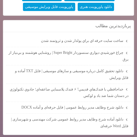
دانلود پاورپوینت هنری
پاورپوینت قابل ویرایش موسیقی
پربازديدترين مطالب
ساخت سايت حرفه اي براي پولدار شدن و ثروتمند شدن
چراغ خورشيدي ديواري سنسوردار Super Bright | روشنايي هوشمند و بي‌نياز از
برق
دانلود تحقیق کامل درباره موسیقی و سازهای موسیقی | فایل TXT آماده و
قابل ویرایش
خداحافظي با فندك‌هاي قديمي! ⚡ فندك پلاسمايي صاعقه‌اي؛ جادوي تكنولوژي
در دستان شما ضد باد و لوكس
دانلود شرح وظایف مدیر روابط عمومی | فایل حرفه‌ای و آماده DOCX
دانلود آماده شرح وظایف مدیر روابط عمومی شرکت مهندسی و شهرسازی |
فایل Word حرفه‌ای