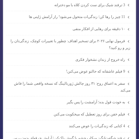
3 ترفند شیک برای ست کردن کلاه با مو دخترانه
11 چیز را رها کن؛ زندگی‌ات متحول می‌شود! راز آرامش ژاپنی ها
۱۰ دقیقه برای رهایی از افکار منفی
فرمول نهایی ۲۰۲۶ برای تسخیر اهداف: چطور با تغییرات کوچک، زندگی‌تان را
زیر و رو کنید؟
راه خروج از زندان نشخوار فکری
9 فیلم عاشقانه که حالتو عوض می‌کنن!
سفر به اعماق روح: ۳۱ روز چالش ژورنالینگ که نسخه واقعی شما را فاش
می‌کند
به خودت قول بده؛ آرامشت را پس بگیر
فیلم خفن برای روز تعطیل که میخکوبت می‌کنن
4 کتابی که زندگی‌ات را عوض می‌کنند
ترفند شگفت‌انگیز میکاپ چشم با گوش پاک‌کن | آرایش حرفه‌ای بدون برس