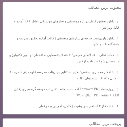
محبوب ترين مطالب
دانلود تحقیق کامل درباره موسیقی و سازهای موسیقی | فایل TXT آماده و
قابل ویرایش
دانلود پاورپوینت حرفه‌ای سازهای موسیقی | قالب آماده تحقیق مدرسه و
دانشگاه با انیمیشن
خداحافظي با فندك‌هاي قديمي! ⚡ فندك پلاسمايي صاعقه‌اي؛ جادوي تكنولوژي
در دستان شما ضد باد و لوكس
شاهكار معماري اسلامي: پكيج استثنايي پايان‌نامه مدرسه علوم ديني (نمره ۲۰
+ فايل DWG + شيت‌هاي HD)
پروژه آماده Primavera P6 احداث سامانه انتقال آب حوضه گرمسيري (فايل
XER + نقشه PDF + داك Word)
نقشه فاز ۲ استخر سرپوشيده | كامل، اجرايي و حرفه‌اي
پربحث ترين مطالب