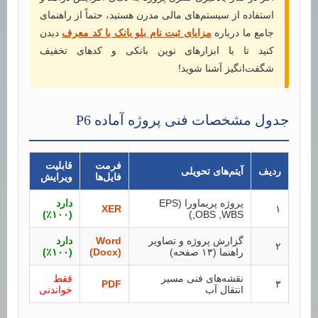
استفاده از سیستم‌های مالی مدرن هستید، حتماً از راهنمای
جامع ما درباره
مزایای ثبت نام بلو بانک با کد معرف
دیدن
کنید تا با ابزارهای نوین بانکی و کدهای تخفیف
شگفت‌انگیز آشنا شوید!
جدول مشخصات فنی پروژه آماده P6
فرمت
قابلیت
ردیف
آیتم‌های تحویلی
فایل‌ها
ویرایش
پروژه پریماورا (EPS
دارد
XER
۱
(۱۰۰٪)
,OBS ,WBS)
گزارش پروژه و تصاویر
Word
دارد
۲
راهنما (۱۳ صفحه)
(Docx)
(۱۰۰٪)
نقشه‌های فنی مسیر
فقط
PDF
۳
انتقال آب
خواندنی