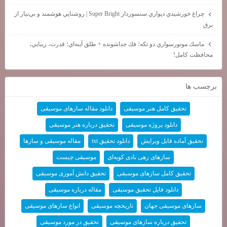
چراغ خورشيدي ديواري سنسوردار Super Bright | روشنايي هوشمند و بي‌نياز از
برق
ماسك موتورسواري دو تكه؛ فك جداشونده + طلق آينه‌اي؛ قدرت، زيبايي،
محافظت كامل!
برچسب ها
تحقیق کامل هنر موسیقی
دانلود مقاله سازهای موسیقی
دانلود پروژه موسیقی
تحقیق درباره هنر موسیقی
تحقیق آماده قابل ویرایش
دانلود تحقیق txt
مقاله موسیقی و سازها
سازهای زهی بادی کوبه‌ای
موسیقی چیست
تحقیق کامل سازهای موسیقی
تحقیق دانش آموزی موسیقی
دانلود فایل تحقیق موسیقی
مقاله درباره موسیقی
سازهای موسیقی جهان
تاریخچه موسیقی
انواع سازهای موسیقی
تحقیق درباره سازهای موسیقی
تحقیق در مورد موسیقی