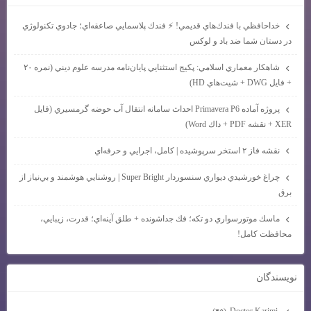
خداحافظي با فندك‌هاي قديمي! ⚡ فندك پلاسمايي صاعقه‌اي؛ جادوي تكنولوژي
در دستان شما ضد باد و لوكس
شاهكار معماري اسلامي: پكيج استثنايي پايان‌نامه مدرسه علوم ديني (نمره ۲۰
+ فايل DWG + شيت‌هاي HD)
پروژه آماده Primavera P6 احداث سامانه انتقال آب حوضه گرمسيري (فايل
XER + نقشه PDF + داك Word)
نقشه فاز ۲ استخر سرپوشيده | كامل، اجرايي و حرفه‌اي
چراغ خورشيدي ديواري سنسوردار Super Bright | روشنايي هوشمند و بي‌نياز از
برق
ماسك موتورسواري دو تكه؛ فك جداشونده + طلق آينه‌اي؛ قدرت، زيبايي،
محافظت كامل!
نويسندگان
Doctor Karimi