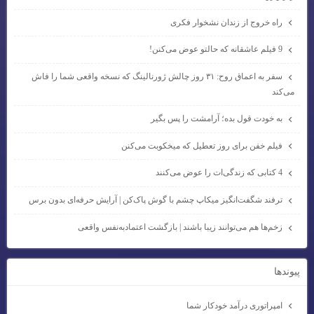
راه خروج از زندان نشخوار فکری
9 فیلم عاشقانه که حالتو عوض می‌کنن!
سفر به اعماق روح: ۳۱ روز چالش ژورنالینگ که نسخه واقعی شما را فاش
می‌کند
به خودت قول بده؛ آرامشت را پس بگیر
فیلم خفن برای روز تعطیل که میخکوبت می‌کنن
4 کتابی که زندگی‌ات را عوض می‌کنند
ترفند شگفت‌انگیز میکاپ چشم با گوش پاک‌کن | آرایش حرفه‌ای بدون برس
زخم‌ها هم می‌توانند زیبا باشند | بازگشت اعتمادبه‌نفس واقعی
پيوندها
امپراتوری درآمد خودکار شما