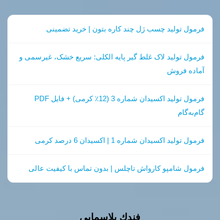
فرمول تولید چسب ژل چند کاره بتون | خرید تضمینی
فرمول تولید لاک غلط گیر پایه الکلی: سریع خشک، غیرسمی و
آماده فروش
فرمول تولید اکسیدان شماره 3 (12٪ کرمی) + فایل PDF
گام‌به‌گام
فرمول تولید اکسیدان شماره 1 | اکسیدان 6 درصد کرمی
فرمول شامپو کارواش تاچلس | بدون تماس با کیفیت عالی
فندك پلاسمايي