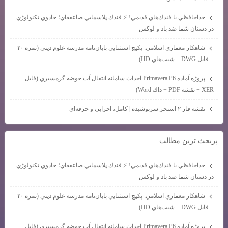
خداحافظي با فندك‌هاي قديمي! ⚡ فندك پلاسمايي صاعقه‌اي؛ جادوي تكنولوژي
در دستان شما ضد باد و لوكس
شاهكار معماري اسلامي: پكيج استثنايي پايان‌نامه مدرسه علوم ديني (نمره ۲۰
+ فايل DWG + شيت‌هاي HD)
پروژه آماده Primavera P6 احداث سامانه انتقال آب حوضه گرمسيري (فايل
XER + نقشه PDF + داك Word)
نقشه فاز ۲ استخر سرپوشيده | كامل، اجرايي و حرفه‌اي
پربحث ترين مطالب
خداحافظي با فندك‌هاي قديمي! ⚡ فندك پلاسمايي صاعقه‌اي؛ جادوي تكنولوژي
در دستان شما ضد باد و لوكس
شاهكار معماري اسلامي: پكيج استثنايي پايان‌نامه مدرسه علوم ديني (نمره ۲۰
+ فايل DWG + شيت‌هاي HD)
پروژه آماده Primavera P6 احداث سامانه انتقال آب حوضه گرمسيري (فايل