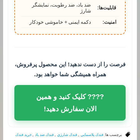
ضد باد، ضد رطوبت، نمایشگر
قابلیت‌ها:
شارژ
امنیت:
دکمه ایمنی + خاموشی خودکار
فرصت را از دست ندهید! این محصول پرفروش،
همراه همیشگی شما خواهد بود.
???? کلیک کنید و همین
الان سفارش دهید!
برچسب ها:
فندك پلاسمايي
,
فندك شارژي
,
فندك ضد باد
,
خريد فندك