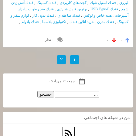
ليزري
,
فندك استيل شيك
,
گجت‌هاي كاربردي
,
فندك كمپينگ
,
فندك آتش زدن
شمع
,
فندك USB Type-C
,
بهترين فندك شارژي
,
فندك ضد رطوبت
,
ابزار
آشپزخانه
,
هديه خاص و لوكس
,
فندك صاعقه‌اي
,
فندك بدون گاز
,
لوازم سفر و
كمپينگ
,
فندك مدرن
,
خريد آنلاين فندك
,
تكنولوژي پلاسما
,
فندك بادوام
,
۰ نظر
۰
۰
۲
۱
جمعه ۱۶ مرداد ۰۵
من در شبكه هاي اجتماعي