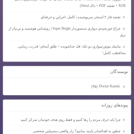
XER + نقشه PDF + داك Word)
نقشه فاز ۲ استخر سرپوشيده | كامل، اجرايي و حرفه‌اي
چراغ خورشيدي ديواري سنسوردار Super Bright | روشنايي هوشمند و بي‌نياز از
برق
ماسك موتورسواري دو تكه؛ فك جداشونده + طلق آينه‌اي؛ قدرت، زيبايي،
محافظت كامل!
نويسندگان
Doctor Karimi
(۴۵)
پيوندهاي روزانه
چرا باید حرف مردم را رها کنیم و فقط روی هدف خودمان تمرکز کنیم
چطور به اهدافمان پایبند بمانیم؟ راز واقعی دیسیپلین شخصی