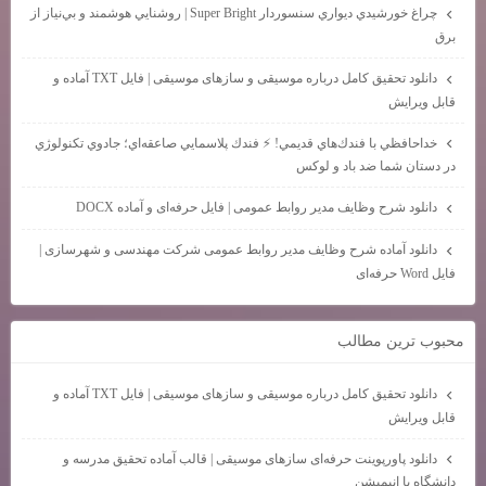
چراغ خورشيدي ديواري سنسوردار Super Bright | روشنايي هوشمند و بي‌نياز از
برق
دانلود تحقیق کامل درباره موسیقی و سازهای موسیقی | فایل TXT آماده و
قابل ویرایش
خداحافظي با فندك‌هاي قديمي! ⚡ فندك پلاسمايي صاعقه‌اي؛ جادوي تكنولوژي
در دستان شما ضد باد و لوكس
دانلود شرح وظایف مدیر روابط عمومی | فایل حرفه‌ای و آماده DOCX
دانلود آماده شرح وظایف مدیر روابط عمومی شرکت مهندسی و شهرسازی |
فایل Word حرفه‌ای
محبوب ترين مطالب
دانلود تحقیق کامل درباره موسیقی و سازهای موسیقی | فایل TXT آماده و
قابل ویرایش
دانلود پاورپوینت حرفه‌ای سازهای موسیقی | قالب آماده تحقیق مدرسه و
دانشگاه با انیمیشن