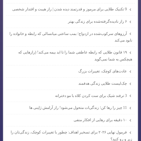
9 تکنیک طلایی برای مرموز و قدرتمند دیده شدن | راز هیبت و اقتدار شخصی
۶ راز نادیده‌گرفته‌شده برای زندگی بهتر
آرزوهای سرکوب‌شده در ازدواج؛ بمب ساعتی میانسالی که رابطه و خانواده را
نابود می‌کند
۱۹ قانون طلایی که رابطه عاطفی شما را تا ابد بیمه می‌کند! (رازهایی که
هیچکس به شما نمی‌گوید
عادت‌های کوچک، تغییرات بزرگ
چک‌لیست طلایی زندگی هدفمند
3 ترفند شیک برای ست کردن کلاه با مو دخترانه
11 چیز را رها کن؛ زندگی‌ات متحول می‌شود! راز آرامش ژاپنی ها
۱۰ دقیقه برای رهایی از افکار منفی
فرمول نهایی ۲۰۲۶ برای تسخیر اهداف: چطور با تغییرات کوچک، زندگی‌تان را
زیر و رو کنید؟