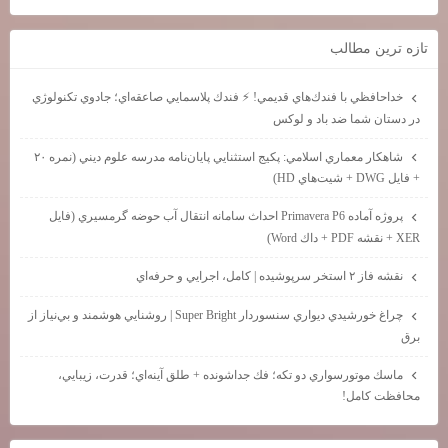
تازه ترين مطالب
خداحافظي با فندك‌هاي قديمي! ⚡ فندك پلاسمايي صاعقه‌اي؛ جادوي تكنولوژي
در دستان شما ضد باد و لوكس
شاهكار معماري اسلامي: پكيج استثنايي پايان‌نامه مدرسه علوم ديني (نمره ۲۰
+ فايل DWG + شيت‌هاي HD)
پروژه آماده Primavera P6 احداث سامانه انتقال آب حوضه گرمسيري (فايل
XER + نقشه PDF + داك Word)
نقشه فاز ۲ استخر سرپوشيده | كامل، اجرايي و حرفه‌اي
چراغ خورشيدي ديواري سنسوردار Super Bright | روشنايي هوشمند و بي‌نياز از
برق
ماسك موتورسواري دو تكه؛ فك جداشونده + طلق آينه‌اي؛ قدرت، زيبايي،
محافظت كامل!