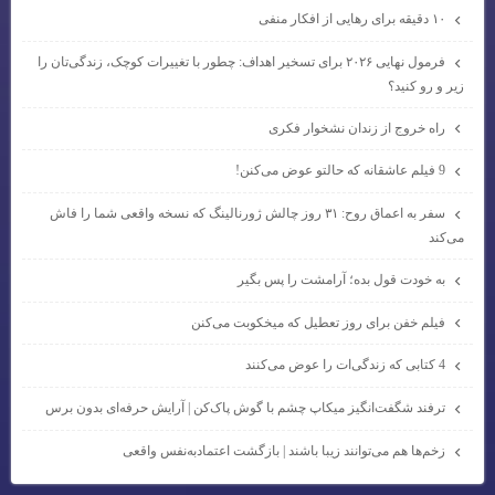
۱۰ دقیقه برای رهایی از افکار منفی
فرمول نهایی ۲۰۲۶ برای تسخیر اهداف: چطور با تغییرات کوچک، زندگی‌تان را
زیر و رو کنید؟
راه خروج از زندان نشخوار فکری
9 فیلم عاشقانه که حالتو عوض می‌کنن!
سفر به اعماق روح: ۳۱ روز چالش ژورنالینگ که نسخه واقعی شما را فاش
می‌کند
به خودت قول بده؛ آرامشت را پس بگیر
فیلم خفن برای روز تعطیل که میخکوبت می‌کنن
4 کتابی که زندگی‌ات را عوض می‌کنند
ترفند شگفت‌انگیز میکاپ چشم با گوش پاک‌کن | آرایش حرفه‌ای بدون برس
زخم‌ها هم می‌توانند زیبا باشند | بازگشت اعتمادبه‌نفس واقعی