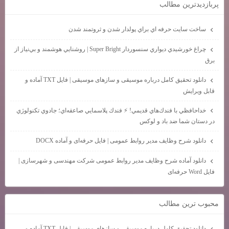
پربازديدترين مطالب
ساخت سايت حرفه اي براي پولدار شدن و ثروتمند شدن
چراغ خورشيدي ديواري سنسوردار Super Bright | روشنايي هوشمند و بي‌نياز از
برق
دانلود تحقیق کامل درباره موسیقی و سازهای موسیقی | فایل TXT آماده و
قابل ویرایش
خداحافظي با فندك‌هاي قديمي! ⚡ فندك پلاسمايي صاعقه‌اي؛ جادوي تكنولوژي
در دستان شما ضد باد و لوكس
دانلود شرح وظایف مدیر روابط عمومی | فایل حرفه‌ای و آماده DOCX
دانلود آماده شرح وظایف مدیر روابط عمومی شرکت مهندسی و شهرسازی |
فایل Word حرفه‌ای
محبوب ترين مطالب
دانلود تحقیق کامل درباره موسیقی و سازهای موسیقی | فایل TXT آماده و