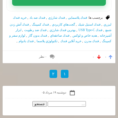
برچسب ها:
فندك پلاسمايي
,
فندك شارژي
,
فندك ضد باد
,
خريد فندك
ليزري
,
فندك استيل شيك
,
گجت‌هاي كاربردي
,
فندك كمپينگ
,
فندك آتش زدن
شمع
,
فندك USB Type-C
,
بهترين فندك شارژي
,
فندك ضد رطوبت
,
ابزار
آشپزخانه
,
هديه خاص و لوكس
,
فندك صاعقه‌اي
,
فندك بدون گاز
,
لوازم سفر و
كمپينگ
,
فندك مدرن
,
خريد آنلاين فندك
,
تكنولوژي پلاسما
,
فندك بادوام
,
۰ نظر
۰
۰
۲
۱
دوشنبه ۱۹ مرداد ۰۵