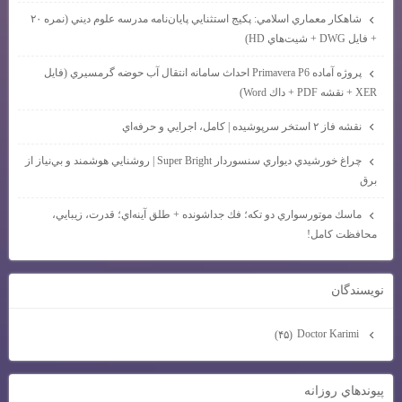
شاهكار معماري اسلامي: پكيج استثنايي پايان‌نامه مدرسه علوم ديني (نمره ۲۰
+ فايل DWG + شيت‌هاي HD)
پروژه آماده Primavera P6 احداث سامانه انتقال آب حوضه گرمسيري (فايل
XER + نقشه PDF + داك Word)
نقشه فاز ۲ استخر سرپوشيده | كامل، اجرايي و حرفه‌اي
چراغ خورشيدي ديواري سنسوردار Super Bright | روشنايي هوشمند و بي‌نياز از
برق
ماسك موتورسواري دو تكه؛ فك جداشونده + طلق آينه‌اي؛ قدرت، زيبايي،
محافظت كامل!
نويسندگان
Doctor Karimi
(۴۵)
پيوندهاي روزانه