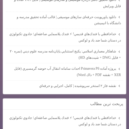
قابل ویرایش
دانلود پاورپوینت حرفه‌ای سازهای موسیقی | قالب آماده تحقیق مدرسه و
دانشگاه با انیمیشن
خداحافظي با فندك‌هاي قديمي! ⚡ فندك پلاسمايي صاعقه‌اي؛ جادوي تكنولوژي
در دستان شما ضد باد و لوكس
شاهكار معماري اسلامي: پكيج استثنايي پايان‌نامه مدرسه علوم ديني (نمره ۲۰
+ فايل DWG + شيت‌هاي HD)
پروژه آماده Primavera P6 احداث سامانه انتقال آب حوضه گرمسيري (فايل
XER + نقشه PDF + داك Word)
نقشه فاز ۲ استخر سرپوشيده | كامل، اجرايي و حرفه‌اي
پربحث ترين مطالب
خداحافظي با فندك‌هاي قديمي! ⚡ فندك پلاسمايي صاعقه‌اي؛ جادوي تكنولوژي
در دستان شما ضد باد و لوكس