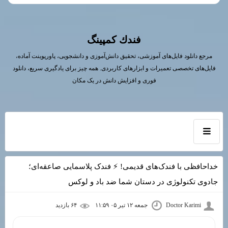
فندك كمپينگ
مرجع دانلود فایل‌های آموزشی، تحقیق دانش‌آموزی و دانشجویی، پاورپوینت آماده،
فایل‌های تخصصی تعمیرات و ابزارهای کاربردی. همه چیز برای یادگیری سریع، دانلود
فوری و افزایش دانش در یک مکان
خداحافظی با فندک‌های قدیمی! ⚡ فندک پلاسمایی صاعقه‌ای؛
جادوی تکنولوژی در دستان شما ضد باد و لوکس
Doctor Karimi
جمعه ۱۲ تیر ۰۵ ۱۱:۵۹
۶۴ بازديد