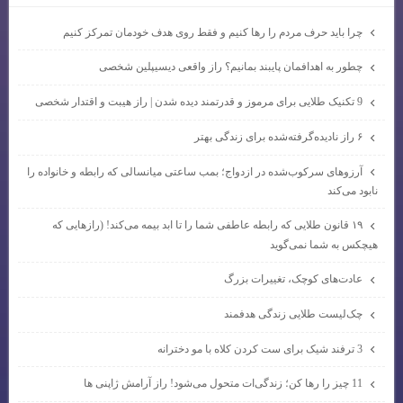
چرا باید حرف مردم را رها کنیم و فقط روی هدف خودمان تمرکز کنیم
چطور به اهدافمان پایبند بمانیم؟ راز واقعی دیسیپلین شخصی
9 تکنیک طلایی برای مرموز و قدرتمند دیده شدن | راز هیبت و اقتدار شخصی
۶ راز نادیده‌گرفته‌شده برای زندگی بهتر
آرزوهای سرکوب‌شده در ازدواج؛ بمب ساعتی میانسالی که رابطه و خانواده را
نابود می‌کند
۱۹ قانون طلایی که رابطه عاطفی شما را تا ابد بیمه می‌کند! (رازهایی که
هیچکس به شما نمی‌گوید
عادت‌های کوچک، تغییرات بزرگ
چک‌لیست طلایی زندگی هدفمند
3 ترفند شیک برای ست کردن کلاه با مو دخترانه
11 چیز را رها کن؛ زندگی‌ات متحول می‌شود! راز آرامش ژاپنی ها