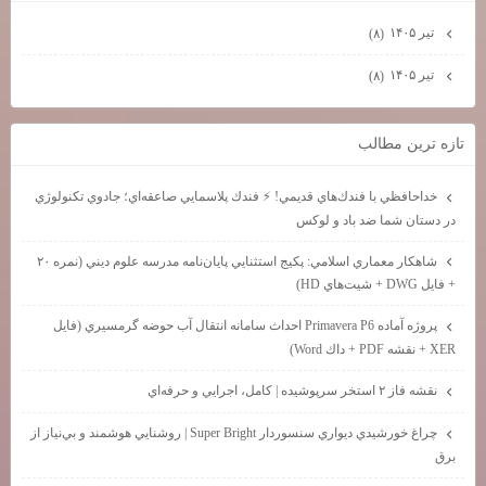
تیر ۱۴۰۵
(۸)
تیر ۱۴۰۵
(۸)
تازه ترين مطالب
خداحافظي با فندك‌هاي قديمي! ⚡ فندك پلاسمايي صاعقه‌اي؛ جادوي تكنولوژي
در دستان شما ضد باد و لوكس
شاهكار معماري اسلامي: پكيج استثنايي پايان‌نامه مدرسه علوم ديني (نمره ۲۰
+ فايل DWG + شيت‌هاي HD)
پروژه آماده Primavera P6 احداث سامانه انتقال آب حوضه گرمسيري (فايل
XER + نقشه PDF + داك Word)
نقشه فاز ۲ استخر سرپوشيده | كامل، اجرايي و حرفه‌اي
چراغ خورشيدي ديواري سنسوردار Super Bright | روشنايي هوشمند و بي‌نياز از
برق