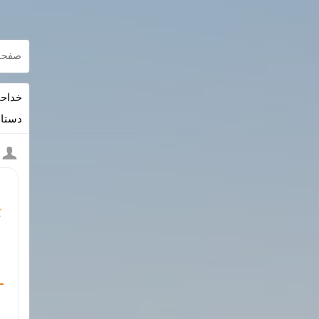
صفحه
خداحا
دستان
⚡