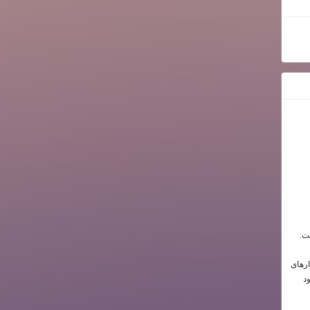
ت.
ارهای
د