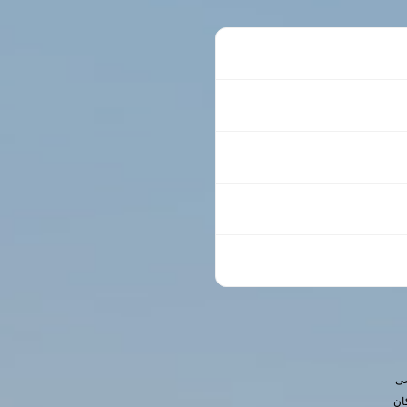
صی
ان