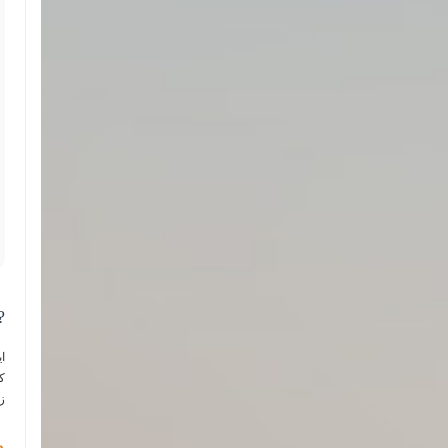
?
ا
ک
ز