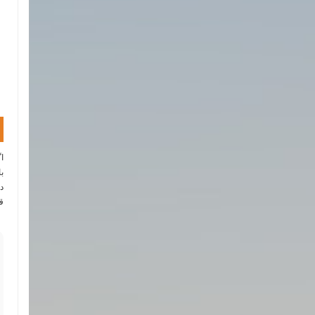
ا
ب
د
ق