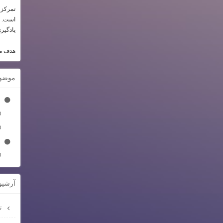
تمرکز 
است. تم
یادگیری
هدف ما
موضو
آرشيو
تیر