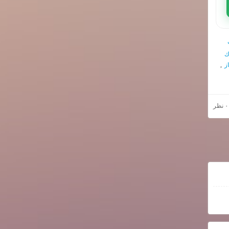
ك
ز
,
۰ نظر