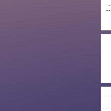
می
ن به