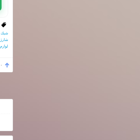
شيك
شارژ
لوازم
۰