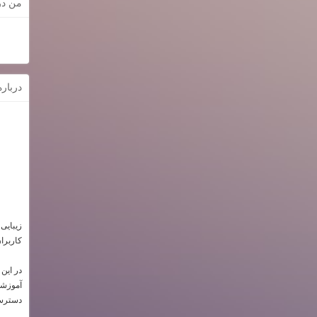
من در
دربار
زیبایی
کاربرا
در این
آموزشی 
دسترسی