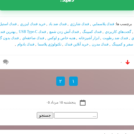
برچسب ها:
فندك پلاسمايي
,
فندك شارژي
,
فندك ضد باد
,
خريد فندك ليزري
,
فندك استيل
,
گجت‌هاي كاربردي
,
فندك كمپينگ
,
فندك آتش زدن شمع
,
فندك USB Type-C
,
بهترين فند
ي
,
فندك ضد رطوبت
,
ابزار آشپزخانه
,
هديه خاص و لوكس
,
فندك صاعقه‌اي
,
فندك بدون گا
 سفر و كمپينگ
,
فندك مدرن
,
خريد آنلاين فندك
,
تكنولوژي پلاسما
,
فندك بادوام
,
۰
۲
۱
پنجشنبه ۱۵ مرداد ۰۵