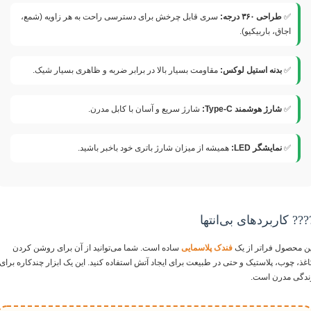
✅
طراحی ۳۶۰ درجه:
سری قابل چرخش برای دسترسی راحت به هر زاویه (شمع،
اجاق، باربیکیو).
✅
بدنه استیل لوکس:
مقاومت بسیار بالا در برابر ضربه و ظاهری بسیار شیک.
✅
شارژ هوشمند Type-C:
شارژ سریع و آسان با کابل مدرن.
✅
نمایشگر LED:
همیشه از میزان شارژ باتری خود باخبر باشید.
??? کاربردهای بی‌انتها
ین محصول فراتر از یک
فندک پلاسمایی
ساده است. شما می‌توانید از آن برای روشن کردن
اغذ، چوب، پلاستیک و حتی در طبیعت برای ایجاد آتش استفاده کنید. این یک ابزار چندکاره برای
ندگی مدرن است.