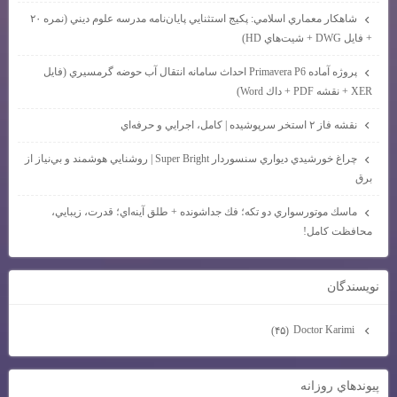
شاهكار معماري اسلامي: پكيج استثنايي پايان‌نامه مدرسه علوم ديني (نمره ۲۰
+ فايل DWG + شيت‌هاي HD)
پروژه آماده Primavera P6 احداث سامانه انتقال آب حوضه گرمسيري (فايل
XER + نقشه PDF + داك Word)
نقشه فاز ۲ استخر سرپوشيده | كامل، اجرايي و حرفه‌اي
چراغ خورشيدي ديواري سنسوردار Super Bright | روشنايي هوشمند و بي‌نياز از
برق
ماسك موتورسواري دو تكه؛ فك جداشونده + طلق آينه‌اي؛ قدرت، زيبايي،
محافظت كامل!
نويسندگان
Doctor Karimi
(۴۵)
پيوندهاي روزانه