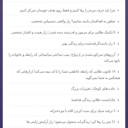
چرا باید حرف مردم را رها کنیم و فقط روی هدف خودمان تمرکز کنیم
چطور به اهدافمان پایبند بمانیم؟ راز واقعی دیسیپلین شخصی
9 تکنیک طلایی برای مرموز و قدرتمند دیده شدن | راز هیبت و اقتدار شخصی
۶ راز نادیده‌گرفته‌شده برای زندگی بهتر
آرزوهای سرکوب‌شده در ازدواج؛ بمب ساعتی میانسالی که رابطه و خانواده را
نابود می‌کند
۱۹ قانون طلایی که رابطه عاطفی شما را تا ابد بیمه می‌کند! (رازهایی که
هیچکس به شما نمی‌گوید
عادت‌های کوچک، تغییرات بزرگ
چک‌لیست طلایی زندگی هدفمند
3 ترفند شیک برای ست کردن کلاه با مو دخترانه
11 چیز را رها کن؛ زندگی‌ات متحول می‌شود! راز آرامش ژاپنی ها