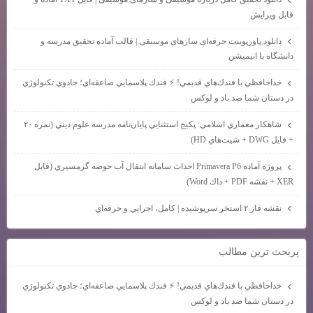
قابل ویرایش
دانلود پاورپوینت حرفه‌ای سازهای موسیقی | قالب آماده تحقیق مدرسه و
دانشگاه با انیمیشن
خداحافظي با فندك‌هاي قديمي! ⚡ فندك پلاسمايي صاعقه‌اي؛ جادوي تكنولوژي
در دستان شما ضد باد و لوكس
شاهكار معماري اسلامي: پكيج استثنايي پايان‌نامه مدرسه علوم ديني (نمره ۲۰
+ فايل DWG + شيت‌هاي HD)
پروژه آماده Primavera P6 احداث سامانه انتقال آب حوضه گرمسيري (فايل
XER + نقشه PDF + داك Word)
نقشه فاز ۲ استخر سرپوشيده | كامل، اجرايي و حرفه‌اي
پربحث ترين مطالب
خداحافظي با فندك‌هاي قديمي! ⚡ فندك پلاسمايي صاعقه‌اي؛ جادوي تكنولوژي
در دستان شما ضد باد و لوكس