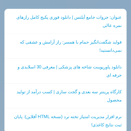
عنوان: جزوات جامع آیلتس | دانلود فوری پکیج کامل رازهای
نمره عالی
فواید شگفت‌انگیز حمام با همسر: راز آرامش و عشقی که
نمی‌دانستید!
دانلود پاورپوینت شاخه های پزشکی | معرفی 30 اسلایدی و
حرفه ای
کارگاه پرینتر سه بعدی و گجت سازی | کسب درآمد از تولید
محصول
نرم افزار مدیریت امتیاز تخته نرد (نسخه HTML آفلاین): پایان
ثبت نتایج کاغذی!