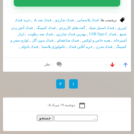
برچسب ها:
فندك پلاسمايي
,
فندك شارژي
,
فندك ضد باد
,
خريد فندك
ليزري
,
فندك استيل شيك
,
گجت‌هاي كاربردي
,
فندك كمپينگ
,
فندك آتش زدن
شمع
,
فندك USB Type-C
,
بهترين فندك شارژي
,
فندك ضد رطوبت
,
ابزار
آشپزخانه
,
هديه خاص و لوكس
,
فندك صاعقه‌اي
,
فندك بدون گاز
,
لوازم سفر و
كمپينگ
,
فندك مدرن
,
خريد آنلاين فندك
,
تكنولوژي پلاسما
,
فندك بادوام
,
۰ نظر
۰
۰
۲
۱
دوشنبه ۱۹ مرداد ۰۵