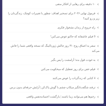
۱۰ دقیقه برای رهایی از افکار منفی
فرمول نهایی ۲۰۲۶ برای تسخیر اهداف: چطور با تغییرات کوچک، زندگی‌تان را
زیر و رو کنید؟
راه خروج از زندان نشخوار فکری
9 فیلم عاشقانه که حالتو عوض می‌کنن!
سفر به اعماق روح: ۳۱ روز چالش ژورنالینگ که نسخه واقعی شما را فاش
می‌کند
به خودت قول بده؛ آرامشت را پس بگیر
فیلم خفن برای روز تعطیل که میخکوبت می‌کنن
4 کتابی که زندگی‌ات را عوض می‌کنند
ترفند شگفت‌انگیز میکاپ چشم با گوش پاک‌کن | آرایش حرفه‌ای بدون برس
زخم‌ها هم می‌توانند زیبا باشند | بازگشت اعتمادبه‌نفس واقعی