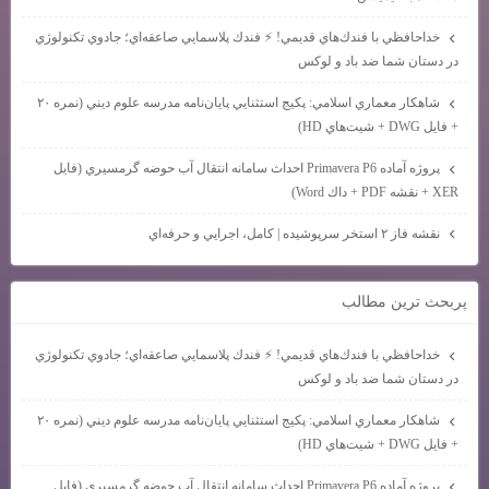
خداحافظي با فندك‌هاي قديمي! ⚡ فندك پلاسمايي صاعقه‌اي؛ جادوي تكنولوژي
در دستان شما ضد باد و لوكس
شاهكار معماري اسلامي: پكيج استثنايي پايان‌نامه مدرسه علوم ديني (نمره ۲۰
+ فايل DWG + شيت‌هاي HD)
پروژه آماده Primavera P6 احداث سامانه انتقال آب حوضه گرمسيري (فايل
XER + نقشه PDF + داك Word)
نقشه فاز ۲ استخر سرپوشيده | كامل، اجرايي و حرفه‌اي
پربحث ترين مطالب
خداحافظي با فندك‌هاي قديمي! ⚡ فندك پلاسمايي صاعقه‌اي؛ جادوي تكنولوژي
در دستان شما ضد باد و لوكس
شاهكار معماري اسلامي: پكيج استثنايي پايان‌نامه مدرسه علوم ديني (نمره ۲۰
+ فايل DWG + شيت‌هاي HD)
پروژه آماده Primavera P6 احداث سامانه انتقال آب حوضه گرمسيري (فايل