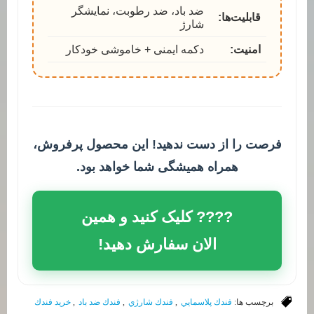
ضد باد، ضد رطوبت، نمایشگر
قابلیت‌ها:
شارژ
امنیت:
دکمه ایمنی + خاموشی خودکار
فرصت را از دست ندهید! این محصول پرفروش،
همراه همیشگی شما خواهد بود.
???? کلیک کنید و همین
الان سفارش دهید!
برچسب ها:
فندك پلاسمايي
,
فندك شارژي
,
فندك ضد باد
,
خريد فندك