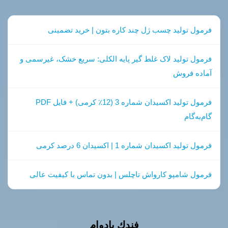
فرمول تولید چسب ژل چند کاره بتون | خرید تضمینی
فرمول تولید لاک غلط گیر پایه الکلی: سریع خشک، غیرسمی و
آماده فروش
فرمول تولید اکسیدان شماره 3 (12٪ کرمی) + فایل PDF
گام‌به‌گام
فرمول تولید اکسیدان شماره 1 | اکسیدان 6 درصد کرمی
فرمول شامپو کارواش تاچلس | بدون تماس با کیفیت عالی
فندك بادوام