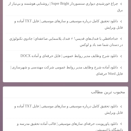
چراغ خورشيدي ديواري سنسوردار Super Bright | روشنايي هوشمند و بي‌نياز از
برق
دانلود تحقیق کامل درباره موسیقی و سازهای موسیقی | فایل TXT آماده و
قابل ویرایش
خداحافظي با فندك‌هاي قديمي! ⚡ فندك پلاسمايي صاعقه‌اي؛ جادوي تكنولوژي
در دستان شما ضد باد و لوكس
دانلود شرح وظایف مدیر روابط عمومی | فایل حرفه‌ای و آماده DOCX
دانلود آماده شرح وظایف مدیر روابط عمومی شرکت مهندسی و شهرسازی |
فایل Word حرفه‌ای
محبوب ترين مطالب
دانلود تحقیق کامل درباره موسیقی و سازهای موسیقی | فایل TXT آماده و
قابل ویرایش
دانلود پاورپوینت حرفه‌ای سازهای موسیقی | قالب آماده تحقیق مدرسه و
دانشگاه با انیمیشن