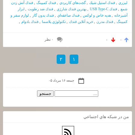
ليزري
,
فندك استيل شيك
,
گجت‌هاي كاربردي
,
فندك كمپينگ
,
فندك آتش زدن
شمع
,
فندك USB Type-C
,
بهترين فندك شارژي
,
فندك ضد رطوبت
,
ابزار
آشپزخانه
,
هديه خاص و لوكس
,
فندك صاعقه‌اي
,
فندك بدون گاز
,
لوازم سفر و
كمپينگ
,
فندك مدرن
,
خريد آنلاين فندك
,
تكنولوژي پلاسما
,
فندك بادوام
,
۰ نظر
۰
۰
۲
۱
جمعه ۱۶ مرداد ۰۵
من در شبكه هاي اجتماعي