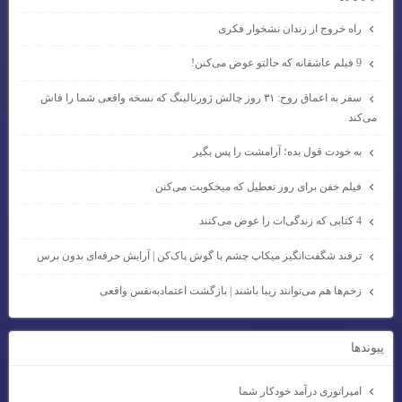
راه خروج از زندان نشخوار فکری
9 فیلم عاشقانه که حالتو عوض می‌کنن!
سفر به اعماق روح: ۳۱ روز چالش ژورنالینگ که نسخه واقعی شما را فاش
می‌کند
به خودت قول بده؛ آرامشت را پس بگیر
فیلم خفن برای روز تعطیل که میخکوبت می‌کنن
4 کتابی که زندگی‌ات را عوض می‌کنند
ترفند شگفت‌انگیز میکاپ چشم با گوش پاک‌کن | آرایش حرفه‌ای بدون برس
زخم‌ها هم می‌توانند زیبا باشند | بازگشت اعتمادبه‌نفس واقعی
پيوندها
امپراتوری درآمد خودکار شما