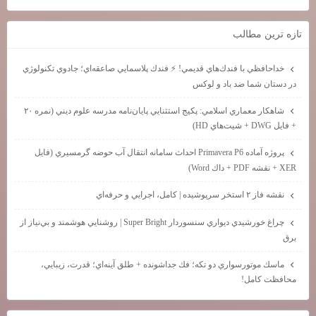
تازه ترين مطالب
خداحافظي با فندك‌هاي قديمي! ⚡ فندك پلاسمايي صاعقه‌اي؛ جادوي تكنولوژي
در دستان شما ضد باد و لوكس
شاهكار معماري اسلامي: پكيج استثنايي پايان‌نامه مدرسه علوم ديني (نمره ۲۰
+ فايل DWG + شيت‌هاي HD)
پروژه آماده Primavera P6 احداث سامانه انتقال آب حوضه گرمسيري (فايل
XER + نقشه PDF + داك Word)
نقشه فاز ۲ استخر سرپوشيده | كامل، اجرايي و حرفه‌اي
چراغ خورشيدي ديواري سنسوردار Super Bright | روشنايي هوشمند و بي‌نياز از
برق
ماسك موتورسواري دو تكه؛ فك جداشونده + طلق آينه‌اي؛ قدرت، زيبايي،
محافظت كامل!