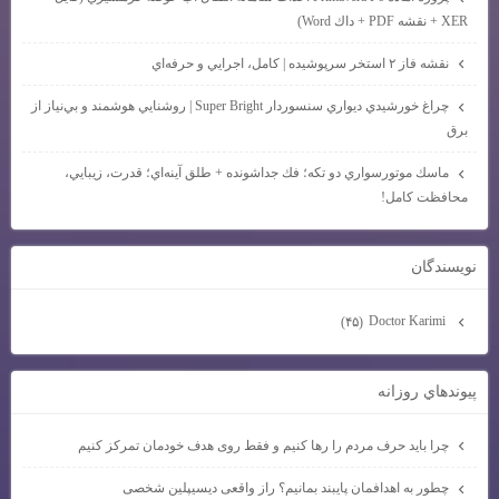
XER + نقشه PDF + داك Word)
نقشه فاز ۲ استخر سرپوشيده | كامل، اجرايي و حرفه‌اي
چراغ خورشيدي ديواري سنسوردار Super Bright | روشنايي هوشمند و بي‌نياز از
برق
ماسك موتورسواري دو تكه؛ فك جداشونده + طلق آينه‌اي؛ قدرت، زيبايي،
محافظت كامل!
نويسندگان
Doctor Karimi
(۴۵)
پيوندهاي روزانه
چرا باید حرف مردم را رها کنیم و فقط روی هدف خودمان تمرکز کنیم
چطور به اهدافمان پایبند بمانیم؟ راز واقعی دیسیپلین شخصی