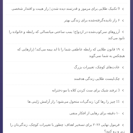
9 تکنیک طلایی برای مرموز و قدرتمند دیده شدن | راز هیبت و اقتدار شخصی
۶ راز نادیده‌گرفته‌شده برای زندگی بهتر
آرزوهای سرکوب‌شده در ازدواج؛ بمب ساعتی میانسالی که رابطه و خانواده را
نابود می‌کند
۱۹ قانون طلایی که رابطه عاطفی شما را تا ابد بیمه می‌کند! (رازهایی که
هیچکس به شما نمی‌گوید
عادت‌های کوچک، تغییرات بزرگ
چک‌لیست طلایی زندگی هدفمند
3 ترفند شیک برای ست کردن کلاه با مو دخترانه
11 چیز را رها کن؛ زندگی‌ات متحول می‌شود! راز آرامش ژاپنی ها
۱۰ دقیقه برای رهایی از افکار منفی
فرمول نهایی ۲۰۲۶ برای تسخیر اهداف: چطور با تغییرات کوچک، زندگی‌تان را
زیر و رو کنید؟