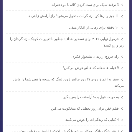
3 ترفند شیک برای ست کردن کلاه با مو دخترانه
11 چیز را رها کن؛ زندگی‌ات متحول می‌شود! راز آرامش ژاپنی ها
۱۰ دقیقه برای رهایی از افکار منفی
فرمول نهایی ۲۰۲۶ برای تسخیر اهداف: چطور با تغییرات کوچک، زندگی‌تان را
زیر و رو کنید؟
راه خروج از زندان نشخوار فکری
9 فیلم عاشقانه که حالتو عوض می‌کنن!
سفر به اعماق روح: ۳۱ روز چالش ژورنالینگ که نسخه واقعی شما را فاش
می‌کند
به خودت قول بده؛ آرامشت را پس بگیر
فیلم خفن برای روز تعطیل که میخکوبت می‌کنن
4 کتابی که زندگی‌ات را عوض می‌کنند
ترفند شگفت‌انگیز میکاپ چشم با گوش پاک‌کن | آرایش حرفه‌ای بدون برس