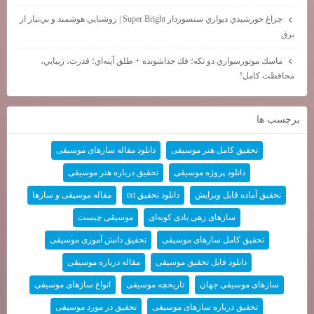
چراغ خورشيدي ديواري سنسوردار Super Bright | روشنايي هوشمند و بي‌نياز از
برق
ماسك موتورسواري دو تكه؛ فك جداشونده + طلق آينه‌اي؛ قدرت، زيبايي،
محافظت كامل!
برچسب ها
تحقیق کامل هنر موسیقی
دانلود مقاله سازهای موسیقی
دانلود پروژه موسیقی
تحقیق درباره هنر موسیقی
تحقیق آماده قابل ویرایش
دانلود تحقیق txt
مقاله موسیقی و سازها
سازهای زهی بادی کوبه‌ای
موسیقی چیست
تحقیق کامل سازهای موسیقی
تحقیق دانش آموزی موسیقی
دانلود فایل تحقیق موسیقی
مقاله درباره موسیقی
سازهای موسیقی جهان
تاریخچه موسیقی
انواع سازهای موسیقی
تحقیق درباره سازهای موسیقی
تحقیق در مورد موسیقی