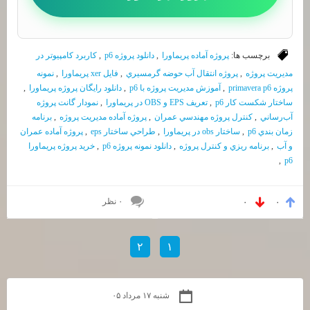
برچسب ها:
پروژه آماده پريماورا
,
دانلود پروژه p6
,
كاربرد كامپيوتر در
مديريت پروژه
,
پروژه انتقال آب حوضه گرمسيري
,
فايل xer پريماورا
,
نمونه
پروژه primavera p6
,
آموزش مديريت پروژه با p6
,
دانلود رايگان پروژه پريماورا
,
ساختار شكست كار p6
,
تعريف EPS و OBS در پريماورا
,
نمودار گانت پروژه
آب‌رساني
,
كنترل پروژه مهندسي عمران
,
پروژه آماده مديريت پروژه
,
برنامه
زمان بندي p6
,
ساختار obs در پريماورا
,
طراحي ساختار eps
,
پروژه آماده عمران
و آب
,
برنامه ريزي و كنترل پروژه
,
دانلود نمونه پروژه p6
,
خريد پروژه پريماورا
,
p6
۰ نظر
۰
۰
۲
۱
شنبه ۱۷ مرداد ۰۵