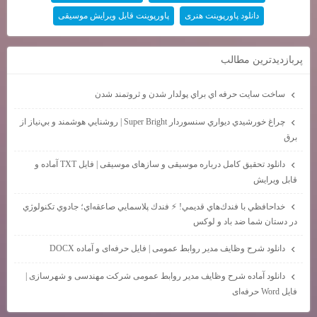
دانلود پاورپوینت هنری
پاورپوینت قابل ویرایش موسیقی
پربازديدترين مطالب
ساخت سايت حرفه اي براي پولدار شدن و ثروتمند شدن
چراغ خورشيدي ديواري سنسوردار Super Bright | روشنايي هوشمند و بي‌نياز از
برق
دانلود تحقیق کامل درباره موسیقی و سازهای موسیقی | فایل TXT آماده و
قابل ویرایش
خداحافظي با فندك‌هاي قديمي! ⚡ فندك پلاسمايي صاعقه‌اي؛ جادوي تكنولوژي
در دستان شما ضد باد و لوكس
دانلود شرح وظایف مدیر روابط عمومی | فایل حرفه‌ای و آماده DOCX
دانلود آماده شرح وظایف مدیر روابط عمومی شرکت مهندسی و شهرسازی |
فایل Word حرفه‌ای