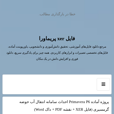
خطا در بارگذاری مطالب.
فايل xer پريماورا
مرجع دانلود فایل‌های آموزشی، تحقیق دانش‌آموزی و دانشجویی، پاورپوینت آماده،
فایل‌های تخصصی تعمیرات و ابزارهای کاربردی. همه چیز برای یادگیری سریع، دانلود
فوری و افزایش دانش در یک مکان
پروژه آماده Primavera P6 احداث سامانه انتقال آب حوضه
گرمسیری (فایل XER + نقشه PDF + داک Word)