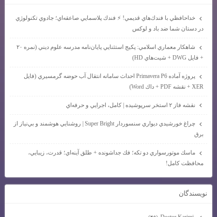
خداحافظي با فندك‌هاي قديمي! ⚡ فندك پلاسمايي صاعقه‌اي؛ جادوي تكنولوژي
در دستان شما ضد باد و لوكس
شاهكار معماري اسلامي: پكيج استثنايي پايان‌نامه مدرسه علوم ديني (نمره ۲۰
+ فايل DWG + شيت‌هاي HD)
پروژه آماده Primavera P6 احداث سامانه انتقال آب حوضه گرمسيري (فايل
XER + نقشه PDF + داك Word)
نقشه فاز ۲ استخر سرپوشيده | كامل، اجرايي و حرفه‌اي
چراغ خورشيدي ديواري سنسوردار Super Bright | روشنايي هوشمند و بي‌نياز از
برق
ماسك موتورسواري دو تكه؛ فك جداشونده + طلق آينه‌اي؛ قدرت، زيبايي،
محافظت كامل!
نويسندگان
Doctor Karimi