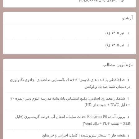
(0)
آرشيو
تیر ۱۴۰۵
(۸)
تیر ۱۴۰۵
(۸)
تازه ترين مطالب
خداحافظي با فندك‌هاي قديمي! ⚡ فندك پلاسمايي صاعقه‌اي؛ جادوي تكنولوژي
در دستان شما ضد باد و لوكس
شاهكار معماري اسلامي: پكيج استثنايي پايان‌نامه مدرسه علوم ديني (نمره ۲۰
+ فايل DWG + شيت‌هاي HD)
پروژه آماده Primavera P6 احداث سامانه انتقال آب حوضه گرمسيري (فايل
XER + نقشه PDF + داك Word)
نقشه فاز ۲ استخر سرپوشيده | كامل، اجرايي و حرفه‌اي