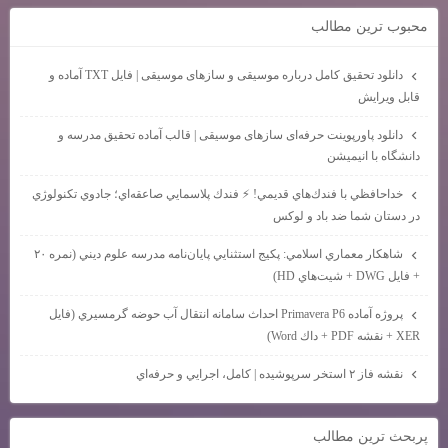
محبوب ترين مطالب
دانلود تحقیق کامل درباره موسیقی و سازهای موسیقی | فایل TXT آماده و
قابل ویرایش
دانلود پاورپوینت حرفه‌ای سازهای موسیقی | قالب آماده تحقیق مدرسه و
دانشگاه با انیمیشن
خداحافظي با فندك‌هاي قديمي! ⚡ فندك پلاسمايي صاعقه‌اي؛ جادوي تكنولوژي
در دستان شما ضد باد و لوكس
شاهكار معماري اسلامي: پكيج استثنايي پايان‌نامه مدرسه علوم ديني (نمره ۲۰
+ فايل DWG + شيت‌هاي HD)
پروژه آماده Primavera P6 احداث سامانه انتقال آب حوضه گرمسيري (فايل
XER + نقشه PDF + داك Word)
نقشه فاز ۲ استخر سرپوشيده | كامل، اجرايي و حرفه‌اي
پربحث ترين مطالب