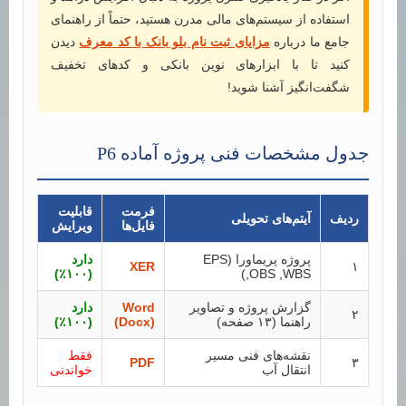
استفاده از سیستم‌های مالی مدرن هستید، حتماً از راهنمای
جامع ما درباره
مزایای ثبت نام بلو بانک با کد معرف
دیدن
کنید تا با ابزارهای نوین بانکی و کدهای تخفیف
شگفت‌انگیز آشنا شوید!
جدول مشخصات فنی پروژه آماده P6
فرمت
قابلیت
ردیف
آیتم‌های تحویلی
فایل‌ها
ویرایش
پروژه پریماورا (EPS
دارد
XER
۱
(۱۰۰٪)
,OBS ,WBS)
گزارش پروژه و تصاویر
Word
دارد
۲
راهنما (۱۳ صفحه)
(Docx)
(۱۰۰٪)
نقشه‌های فنی مسیر
فقط
PDF
۳
انتقال آب
خواندنی