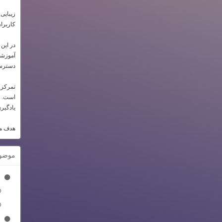
زیبایی
کاربرا
در این
آموزشی 
دسترسی
تمرکز 
است. تم
یادگیری
هدف ما
موضو