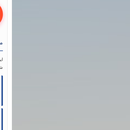
مح
ای
شم