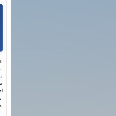
دا
مد
هس
طر
اح
نر
نمره‌ی ۰