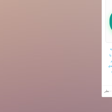
ه
ا
ر
دي
۰ نظر