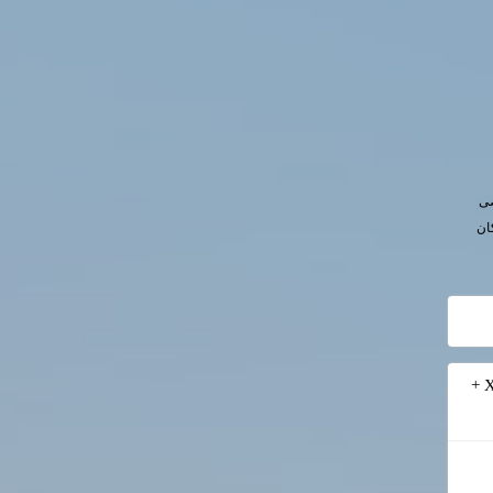
صی
ان
پروژه آماده Primavera P6 احداث سامانه انتقال آب حوضه گرمسیری (فایل XER +