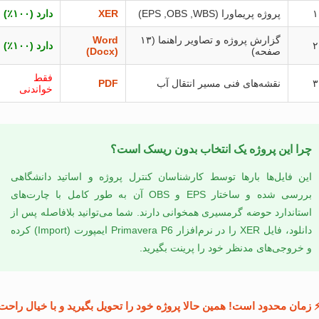
۱
پروژه پریماورا (EPS ,OBS ,WBS)
XER
دارد (۱۰۰٪)
گزارش پروژه و تصاویر راهنما (۱۳
Word
۲
دارد (۱۰۰٪)
صفحه)
(Docx)
فقط
۳
نقشه‌های فنی مسیر انتقال آب
PDF
خواندنی
چرا این پروژه یک انتخاب بدون ریسک است؟
این فایل‌ها بارها توسط کارشناسان کنترل پروژه و اساتید دانشگاهی
بررسی شده و ساختار EPS و OBS آن به طور کامل با چارت‌های
استاندارد حوضه گرمسیری همخوانی دارند. شما می‌توانید بلافاصله پس از
دانلود، فایل XER را در نرم‌افزار Primavera P6 ایمپورت (Import) کرده
و خروجی‌های مدنظر خود را پرینت بگیرید.
 زمان محدود است! همین حالا پروژه خود را تحویل بگیرید و با خیال راحت