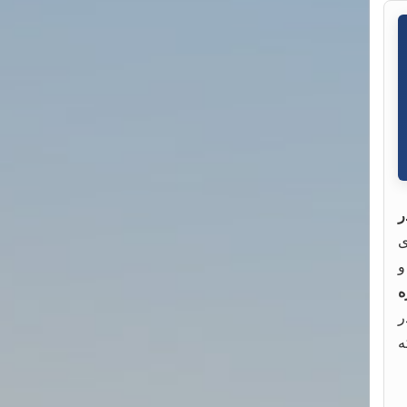
ر
ی
و
ه
ه