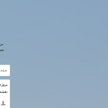
مرج
تعم
صفحه
نقشه PDF + داک rd