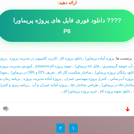
ارائه دهید:
???? دانلود فوری فایل های پروژه پریماورا
P6
برچسب ها:
پروژه آماده پريماورا
,
دانلود پروژه p6
,
كاربرد كامپيوتر در مديريت پروژه
,
پروژ
ل آب حوضه گرمسيري
,
فايل xer پريماورا
,
نمونه پروژه primavera p6
,
آموزش مديريت پروژه ب
انلود رايگان پروژه پريماورا
,
ساختار شكست كار p6
,
تعريف EPS و OBS در پريماورا
,
نمودا
پروژه آب‌رساني
,
كنترل پروژه مهندسي عمران
,
پروژه آماده مديريت پروژه
,
برنامه زمان بن
ختار obs در پريماورا
,
طراحي ساختار eps
,
پروژه آماده عمران و آب
,
برنامه ريزي و كنترل
,
دانلود نمونه پروژه p6
,
خريد پروژه پريماورا p6
,
۰
۲
۱