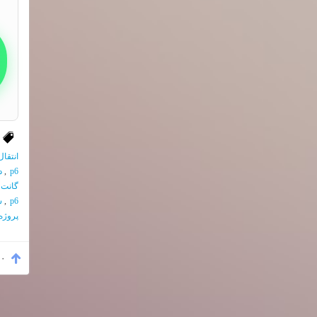
انتقا
p6
,
د
گانت 
p6
,
سا
پروژه
۰