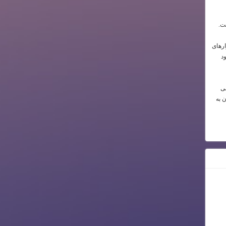
ت.
ارهای
د
می
ن به