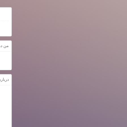
من در
دربار