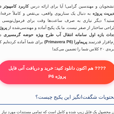
نشجویان و مهندسین گرامی! آیا برای ارائه درس
کاربرد کامپیوتر د
یریت پروژه
به دنبال یک سناریوی واقعی، بی‌نقص و کاملاً حرفه‌ا
تید؟ دیگر نیازی به صرف ساعت‌ها وقت برای فرمول‌نویسی 
احی ساختار از صفر نیست. ما یک پکیج آماده و مهندسی‌شده از
پروژ
داث بازه اول سامانه انتقال آب طرح ویژه حوضه گرمسیری
در
م‌افزار قدرتمند
پریماورا (Primavera P6)
برای شما آماده کرده‌ایم ک
۲ کلاس شما را تضمین می‌کند!
???? هم اکنون دانلود کنید: خرید و دریافت آنی فایل
پروژه P6
تویات شگفت‌انگیز این پکیج چیست؟
ن محصول یک فایل زیپ شده و کامل است که تمامی مستندات مورد نیاز