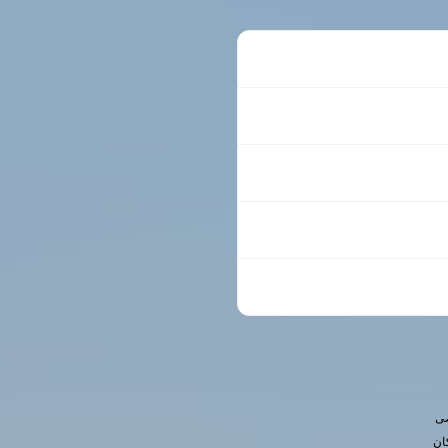
صی
ان