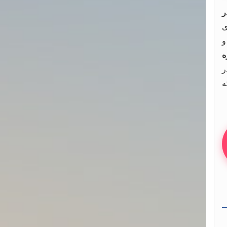
ر
ی
و
ه
ه