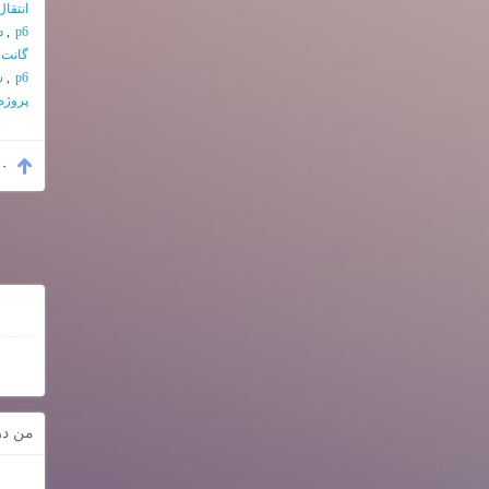
انتقا
p6
,
د
گانت 
p6
,
سا
پروژه
۰
من در