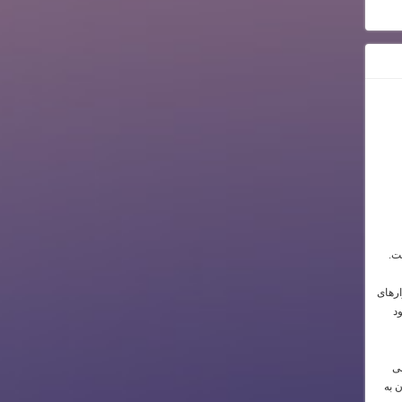
ت.
ارهای
د
می
ن به