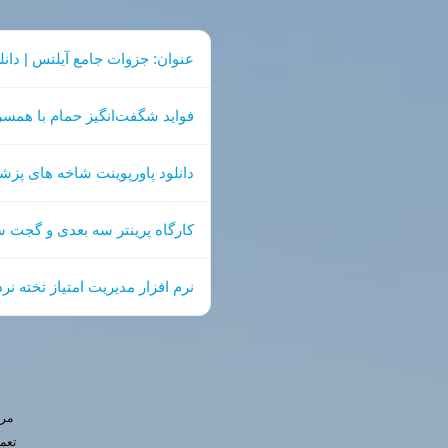
عنوان: جزوات جامع آیلتس | دان
فواید شگفت‌انگیز حمام با همسر
دانلود پاورپوینت شاخه های پزشکی | معرفی 30 
کارگاه پرینتر سه بعدی و گجت 
نرم افزار مدیریت امتیاز تخته نرد (نسخه HTML آفلاین): پایان ث
مرج
تعم