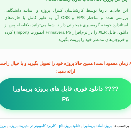
این فایل‌ها بارها توسط کارشناسان کنترل پروژه و اساتید دانشگاهی
بررسی شده و ساختار EPS و OBS آن به طور کامل با چارت‌های
استاندارد حوضه گرمسیری همخوانی دارند. شما می‌توانید بلافاصله پس از
دانلود، فایل XER را در نرم‌افزار Primavera P6 ایمپورت (Import) کرده
و خروجی‌های مدنظر خود را پرینت بگیرید.
 زمان محدود است! همین حالا پروژه خود را تحویل بگیرید و با خیال راحت
ارائه دهید:
???? دانلود فوری فایل های پروژه پریماورا
P6
برچسب ها:
پروژه آماده پريماورا
,
دانلود پروژه p6
,
كاربرد كامپيوتر در مديريت پروژه
,
پروژ