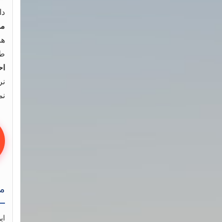
دا
مد
هس
طر
اح
نر
نمره‌ی ۰
مح
ای