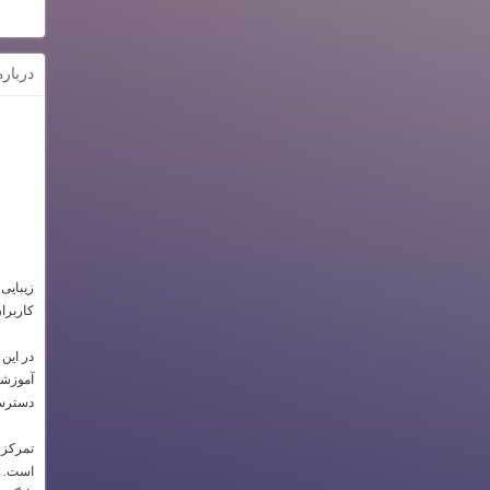
دربار
زیبایی
کاربرا
در این
آموزشی 
دسترسی
تمرکز 
است. تم