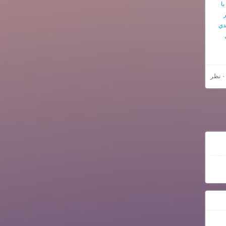
ا
ر
دي
۰ نظر