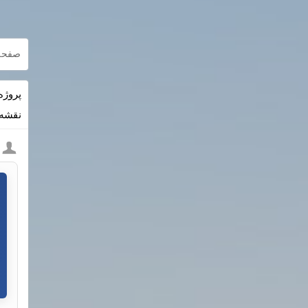
صفحه
نقشه PDF + داک rd