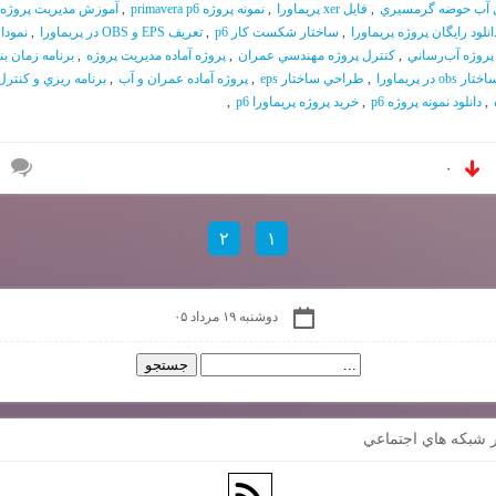
ل آب حوضه گرمسيري
,
فايل xer پريماورا
,
نمونه پروژه primavera p6
,
آموزش مديريت پروژه ب
انلود رايگان پروژه پريماورا
,
ساختار شكست كار p6
,
تعريف EPS و OBS در پريماورا
,
نمودا
پروژه آب‌رساني
,
كنترل پروژه مهندسي عمران
,
پروژه آماده مديريت پروژه
,
برنامه زمان بن
ختار obs در پريماورا
,
طراحي ساختار eps
,
پروژه آماده عمران و آب
,
برنامه ريزي و كنترل
,
دانلود نمونه پروژه p6
,
خريد پروژه پريماورا p6
,
۰
۲
۱
دوشنبه ۱۹ مرداد ۰۵
 شبكه هاي اجتماعي