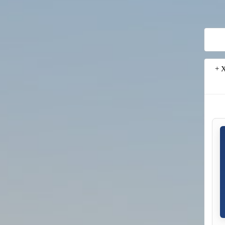
پروژه آماده Primavera P6 احداث سامانه انتقال آب حوضه گرمسیری (فایل XER +