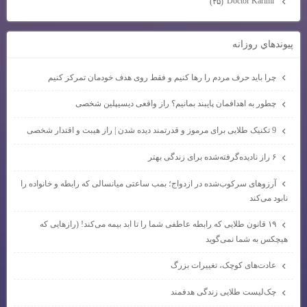
Doctor Karimi
(۴۵)
پيوندهاي روزانه
چرا باید حرف مردم را رها کنیم و فقط روی هدف خودمان تمرکز کنیم
چطور به اهدافمان پایبند بمانیم؟ راز واقعی دیسیپلین شخصی
9 تکنیک طلایی برای مرموز و قدرتمند دیده شدن | راز هیبت و اقتدار شخصی
۶ راز نادیده‌گرفته‌شده برای زندگی بهتر
آرزوهای سرکوب‌شده در ازدواج؛ بمب ساعتی میانسالی که رابطه و خانواده را
نابود می‌کند
۱۹ قانون طلایی که رابطه عاطفی شما را تا ابد بیمه می‌کند! (رازهایی که
هیچکس به شما نمی‌گوید
عادت‌های کوچک، تغییرات بزرگ
چک‌لیست طلایی زندگی هدفمند