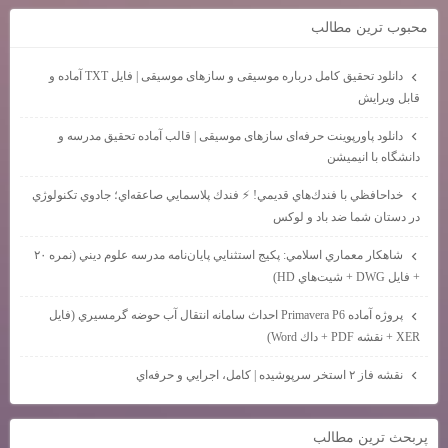
محبوب ترين مطالب
دانلود تحقیق کامل درباره موسیقی و سازهای موسیقی | فایل TXT آماده و
قابل ویرایش
دانلود پاورپوینت حرفه‌ای سازهای موسیقی | قالب آماده تحقیق مدرسه و
دانشگاه با انیمیشن
خداحافظي با فندك‌هاي قديمي! ⚡ فندك پلاسمايي صاعقه‌اي؛ جادوي تكنولوژي
در دستان شما ضد باد و لوكس
شاهكار معماري اسلامي: پكيج استثنايي پايان‌نامه مدرسه علوم ديني (نمره ۲۰
+ فايل DWG + شيت‌هاي HD)
پروژه آماده Primavera P6 احداث سامانه انتقال آب حوضه گرمسيري (فايل
XER + نقشه PDF + داك Word)
نقشه فاز ۲ استخر سرپوشيده | كامل، اجرايي و حرفه‌اي
پربحث ترين مطالب