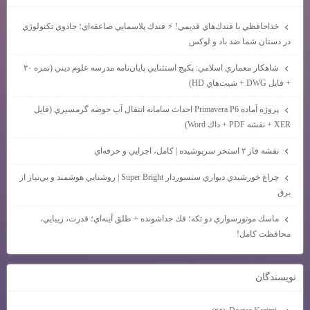
خداحافظي با فندك‌هاي قديمي! ⚡ فندك پلاسمايي صاعقه‌اي؛ جادوي تكنولوژي
در دستان شما ضد باد و لوكس
شاهكار معماري اسلامي: پكيج استثنايي پايان‌نامه مدرسه علوم ديني (نمره ۲۰
+ فايل DWG + شيت‌هاي HD)
پروژه آماده Primavera P6 احداث سامانه انتقال آب حوضه گرمسيري (فايل
XER + نقشه PDF + داك Word)
نقشه فاز ۲ استخر سرپوشيده | كامل، اجرايي و حرفه‌اي
چراغ خورشيدي ديواري سنسوردار Super Bright | روشنايي هوشمند و بي‌نياز از
برق
ماسك موتورسواري دو تكه؛ فك جداشونده + طلق آينه‌اي؛ قدرت، زيبايي،
محافظت كامل!
نويسندگان