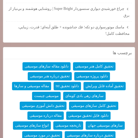
چراغ خورشيدي ديواري سنسوردار Super Bright | روشنايي هوشمند و بي‌نياز از
برق
ماسك موتورسواري دو تكه؛ فك جداشونده + طلق آينه‌اي؛ قدرت، زيبايي،
محافظت كامل!
برچسب ها
تحقیق کامل هنر موسیقی
دانلود مقاله سازهای موسیقی
دانلود پروژه موسیقی
تحقیق درباره هنر موسیقی
تحقیق آماده قابل ویرایش
دانلود تحقیق txt
مقاله موسیقی و سازها
سازهای زهی بادی کوبه‌ای
موسیقی چیست
تحقیق کامل سازهای موسیقی
تحقیق دانش آموزی موسیقی
دانلود فایل تحقیق موسیقی
مقاله درباره موسیقی
سازهای موسیقی جهان
تاریخچه موسیقی
انواع سازهای موسیقی
تحقیق درباره سازهای موسیقی
تحقیق در مورد موسیقی