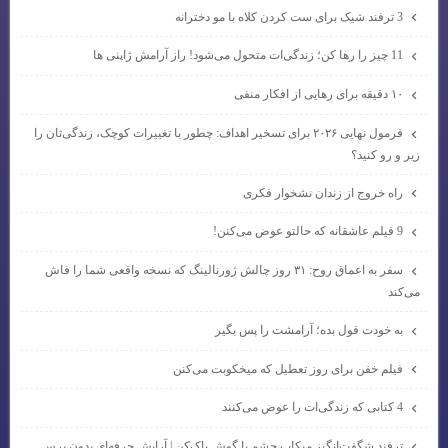
3 ترفند شیک برای ست کردن کلاه با مو دخترانه
11 چیز را رها کن؛ زندگی‌ات متحول می‌شود! راز آرامش ژاپنی ها
۱۰ دقیقه برای رهایی از افکار منفی
فرمول نهایی ۲۰۲۶ برای تسخیر اهداف: چطور با تغییرات کوچک، زندگی‌تان را
زیر و رو کنید؟
راه خروج از زندان نشخوار فکری
9 فیلم عاشقانه که حالتو عوض می‌کنن!
سفر به اعماق روح: ۳۱ روز چالش ژورنالینگ که نسخه واقعی شما را فاش
می‌کند
به خودت قول بده؛ آرامشت را پس بگیر
فیلم خفن برای روز تعطیل که میخکوبت می‌کنن
4 کتابی که زندگی‌ات را عوض می‌کنند
ترفند شگفت‌انگیز میکاپ چشم با گوش پاک‌کن | آرایش حرفه‌ای بدون برس