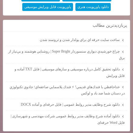
دانلود پاورپوینت هنری
پاورپوینت قابل ویرایش موسیقی
پربازديدترين مطالب
ساخت سايت حرفه اي براي پولدار شدن و ثروتمند شدن
چراغ خورشيدي ديواري سنسوردار Super Bright | روشنايي هوشمند و بي‌نياز از
برق
دانلود تحقیق کامل درباره موسیقی و سازهای موسیقی | فایل TXT آماده و
قابل ویرایش
خداحافظي با فندك‌هاي قديمي! ⚡ فندك پلاسمايي صاعقه‌اي؛ جادوي تكنولوژي
در دستان شما ضد باد و لوكس
دانلود شرح وظایف مدیر روابط عمومی | فایل حرفه‌ای و آماده DOCX
دانلود آماده شرح وظایف مدیر روابط عمومی شرکت مهندسی و شهرسازی |
فایل Word حرفه‌ای