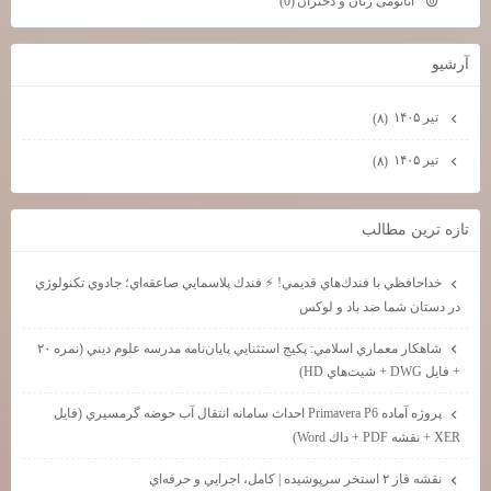
آناتومی زنان و دختران
(0)
آرشيو
تیر ۱۴۰۵
(۸)
تیر ۱۴۰۵
(۸)
تازه ترين مطالب
خداحافظي با فندك‌هاي قديمي! ⚡ فندك پلاسمايي صاعقه‌اي؛ جادوي تكنولوژي
در دستان شما ضد باد و لوكس
شاهكار معماري اسلامي: پكيج استثنايي پايان‌نامه مدرسه علوم ديني (نمره ۲۰
+ فايل DWG + شيت‌هاي HD)
پروژه آماده Primavera P6 احداث سامانه انتقال آب حوضه گرمسيري (فايل
XER + نقشه PDF + داك Word)
نقشه فاز ۲ استخر سرپوشيده | كامل، اجرايي و حرفه‌اي