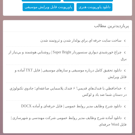
دانلود پاورپوینت هنری
پاورپوینت قابل ویرایش موسیقی
پربازديدترين مطالب
ساخت سايت حرفه اي براي پولدار شدن و ثروتمند شدن
چراغ خورشيدي ديواري سنسوردار Super Bright | روشنايي هوشمند و بي‌نياز از
برق
دانلود تحقیق کامل درباره موسیقی و سازهای موسیقی | فایل TXT آماده و
قابل ویرایش
خداحافظي با فندك‌هاي قديمي! ⚡ فندك پلاسمايي صاعقه‌اي؛ جادوي تكنولوژي
در دستان شما ضد باد و لوكس
دانلود شرح وظایف مدیر روابط عمومی | فایل حرفه‌ای و آماده DOCX
دانلود آماده شرح وظایف مدیر روابط عمومی شرکت مهندسی و شهرسازی |
فایل Word حرفه‌ای