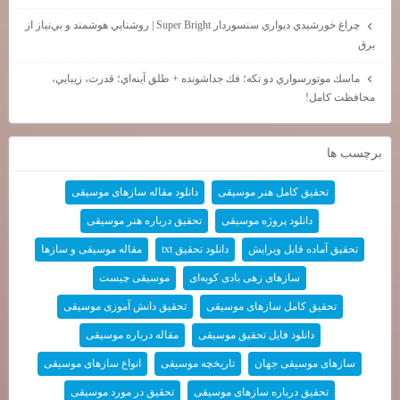
چراغ خورشيدي ديواري سنسوردار Super Bright | روشنايي هوشمند و بي‌نياز از
برق
ماسك موتورسواري دو تكه؛ فك جداشونده + طلق آينه‌اي؛ قدرت، زيبايي،
محافظت كامل!
برچسب ها
تحقیق کامل هنر موسیقی
دانلود مقاله سازهای موسیقی
دانلود پروژه موسیقی
تحقیق درباره هنر موسیقی
تحقیق آماده قابل ویرایش
دانلود تحقیق txt
مقاله موسیقی و سازها
سازهای زهی بادی کوبه‌ای
موسیقی چیست
تحقیق کامل سازهای موسیقی
تحقیق دانش آموزی موسیقی
دانلود فایل تحقیق موسیقی
مقاله درباره موسیقی
سازهای موسیقی جهان
تاریخچه موسیقی
انواع سازهای موسیقی
تحقیق درباره سازهای موسیقی
تحقیق در مورد موسیقی