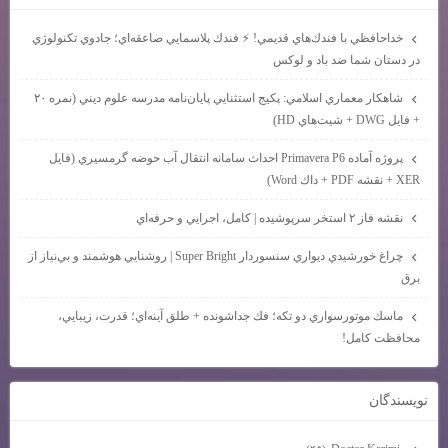
خداحافظي با فندك‌هاي قديمي! ⚡ فندك پلاسمايي صاعقه‌اي؛ جادوي تكنولوژي
در دستان شما ضد باد و لوكس
شاهكار معماري اسلامي: پكيج استثنايي پايان‌نامه مدرسه علوم ديني (نمره ۲۰
+ فايل DWG + شيت‌هاي HD)
پروژه آماده Primavera P6 احداث سامانه انتقال آب حوضه گرمسيري (فايل
XER + نقشه PDF + داك Word)
نقشه فاز ۲ استخر سرپوشيده | كامل، اجرايي و حرفه‌اي
چراغ خورشيدي ديواري سنسوردار Super Bright | روشنايي هوشمند و بي‌نياز از
برق
ماسك موتورسواري دو تكه؛ فك جداشونده + طلق آينه‌اي؛ قدرت، زيبايي،
محافظت كامل!
نويسندگان