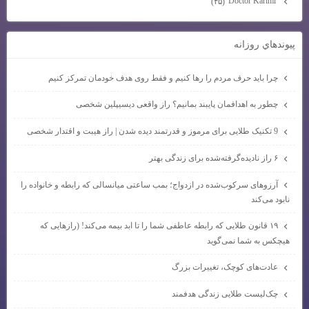
Doctor Karimi
(۴۵)
پيوندهاي روزانه
چرا باید حرف مردم را رها کنیم و فقط روی هدف خودمان تمرکز کنیم
چطور به اهدافمان پایبند بمانیم؟ راز واقعی دیسیپلین شخصی
9 تکنیک طلایی برای مرموز و قدرتمند دیده شدن | راز هیبت و اقتدار شخصی
۶ راز نادیده‌گرفته‌شده برای زندگی بهتر
آرزوهای سرکوب‌شده در ازدواج؛ بمب ساعتی میانسالی که رابطه و خانواده را
نابود می‌کند
۱۹ قانون طلایی که رابطه عاطفی شما را تا ابد بیمه می‌کند! (رازهایی که
هیچکس به شما نمی‌گوید
عادت‌های کوچک، تغییرات بزرگ
چک‌لیست طلایی زندگی هدفمند