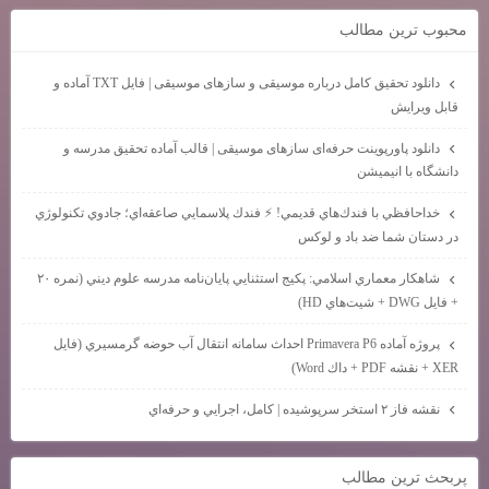
محبوب ترين مطالب
دانلود تحقیق کامل درباره موسیقی و سازهای موسیقی | فایل TXT آماده و
قابل ویرایش
دانلود پاورپوینت حرفه‌ای سازهای موسیقی | قالب آماده تحقیق مدرسه و
دانشگاه با انیمیشن
خداحافظي با فندك‌هاي قديمي! ⚡ فندك پلاسمايي صاعقه‌اي؛ جادوي تكنولوژي
در دستان شما ضد باد و لوكس
شاهكار معماري اسلامي: پكيج استثنايي پايان‌نامه مدرسه علوم ديني (نمره ۲۰
+ فايل DWG + شيت‌هاي HD)
پروژه آماده Primavera P6 احداث سامانه انتقال آب حوضه گرمسيري (فايل
XER + نقشه PDF + داك Word)
نقشه فاز ۲ استخر سرپوشيده | كامل، اجرايي و حرفه‌اي
پربحث ترين مطالب