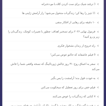
3 ترفند شیک برای ست کردن کلاه با مو دخترانه
11 چیز را رها کن؛ زندگی‌ات متحول می‌شود! راز آرامش ژاپنی ها
۱۰ دقیقه برای رهایی از افکار منفی
فرمول نهایی ۲۰۲۶ برای تسخیر اهداف: چطور با تغییرات کوچک، زندگی‌تان را
زیر و رو کنید؟
راه خروج از زندان نشخوار فکری
9 فیلم عاشقانه که حالتو عوض می‌کنن!
سفر به اعماق روح: ۳۱ روز چالش ژورنالینگ که نسخه واقعی شما را فاش
می‌کند
به خودت قول بده؛ آرامشت را پس بگیر
فیلم خفن برای روز تعطیل که میخکوبت می‌کنن
4 کتابی که زندگی‌ات را عوض می‌کنند
ترفند شگفت‌انگیز میکاپ چشم با گوش پاک‌کن | آرایش حرفه‌ای بدون برس