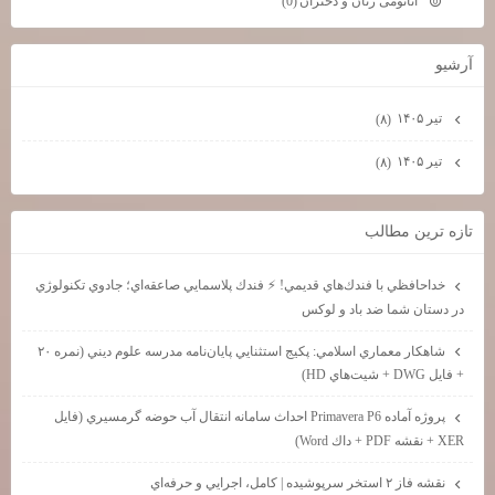
آناتومی زنان و دختران
(0)
آرشيو
تیر ۱۴۰۵
(۸)
تیر ۱۴۰۵
(۸)
تازه ترين مطالب
خداحافظي با فندك‌هاي قديمي! ⚡ فندك پلاسمايي صاعقه‌اي؛ جادوي تكنولوژي
در دستان شما ضد باد و لوكس
شاهكار معماري اسلامي: پكيج استثنايي پايان‌نامه مدرسه علوم ديني (نمره ۲۰
+ فايل DWG + شيت‌هاي HD)
پروژه آماده Primavera P6 احداث سامانه انتقال آب حوضه گرمسيري (فايل
XER + نقشه PDF + داك Word)
نقشه فاز ۲ استخر سرپوشيده | كامل، اجرايي و حرفه‌اي