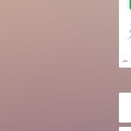
ك
ز
,
۰ نظر