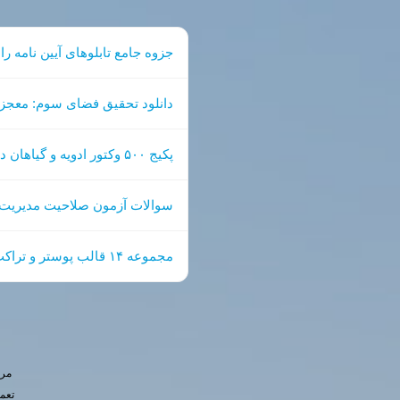
جزوه جامع تابلوهای آیین نامه ر
دانلود تحقیق فضای سوم: معج
پکیج ۵۰۰ وکتور ادویه و گیاهان دارویی | در طراحی متفاوت دیده شوید
سوالات آزمون صلاحیت مدیریت 1404 [کلیدی و پرتکرار] دانلود DF
مجموعه ۱۴ قالب پوستر و تراکت ثبت نام مهدکودک | قابل ویرایش در پاورپوینت
مرج
تعم