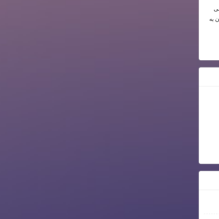
می
ن به