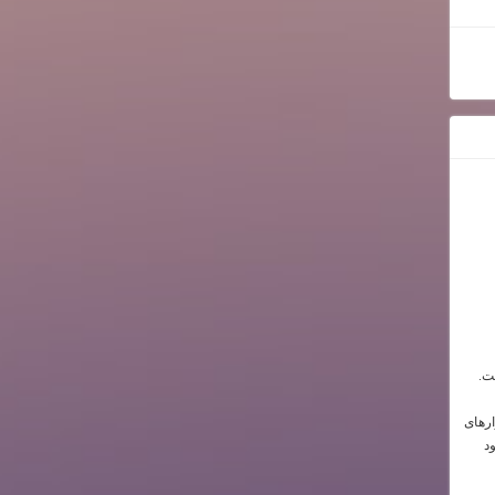
ت.
ارهای
د