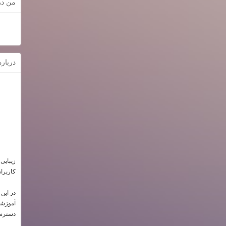
من در
دربار
زیبایی
کاربرا
در این
آموزشی 
دسترسی