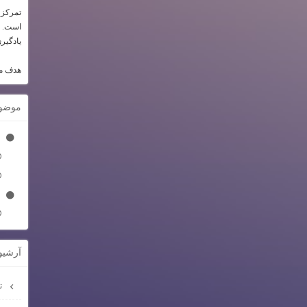
تمرکز 
است. تم
یادگیری
هدف ما
موضو
آرشيو
تیر