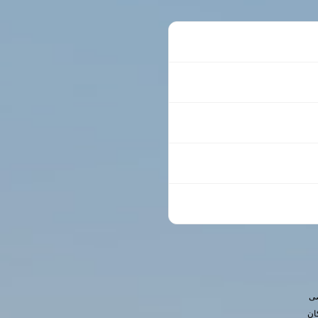
صی
ان