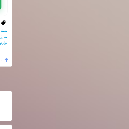
شيك
شارژ
لوازم
۰