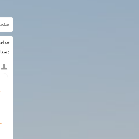
صفحه
خداحا
دستان
⚡