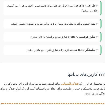
✅
طراحی ۳۶۰ درجه:
سری قابل چرخش برای دسترسی راحت به هر زاویه (شمع،
اجاق، باربیکیو).
✅
بدنه استیل لوکس:
مقاومت بسیار بالا در برابر ضربه و ظاهری بسیار شیک.
✅
شارژ هوشمند Type-C:
شارژ سریع و آسان با کابل مدرن.
✅
نمایشگر LED:
همیشه از میزان شارژ باتری خود باخبر باشید.
??? کاربردهای بی‌انتها
ین محصول فراتر از یک
فندک پلاسمایی
ساده است. شما می‌توانید از آن برای روشن کردن
اغذ، چوب، پلاستیک و حتی در طبیعت برای ایجاد آتش استفاده کنید. این یک ابزار چندکاره برای
ندگی مدرن است.