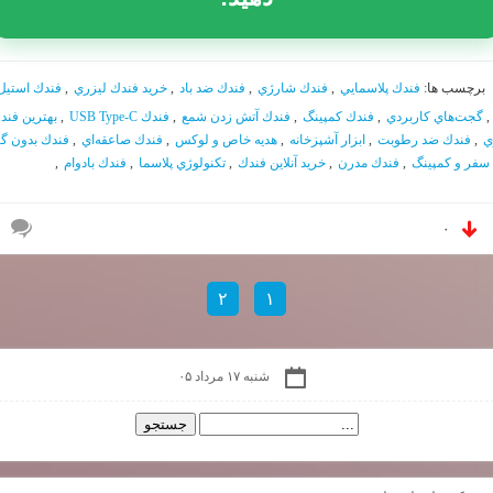
برچسب ها:
فندك پلاسمايي
,
فندك شارژي
,
فندك ضد باد
,
خريد فندك ليزري
,
فندك استيل
,
گجت‌هاي كاربردي
,
فندك كمپينگ
,
فندك آتش زدن شمع
,
فندك USB Type-C
,
بهترين فند
ي
,
فندك ضد رطوبت
,
ابزار آشپزخانه
,
هديه خاص و لوكس
,
فندك صاعقه‌اي
,
فندك بدون گا
 سفر و كمپينگ
,
فندك مدرن
,
خريد آنلاين فندك
,
تكنولوژي پلاسما
,
فندك بادوام
,
۰
۲
۱
شنبه ۱۷ مرداد ۰۵