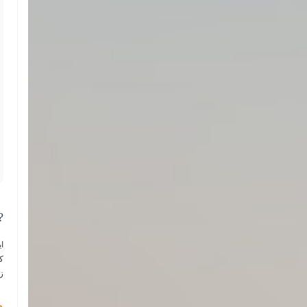
?
ا
ک
ز