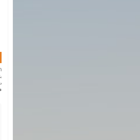
ا
ب
د
ق