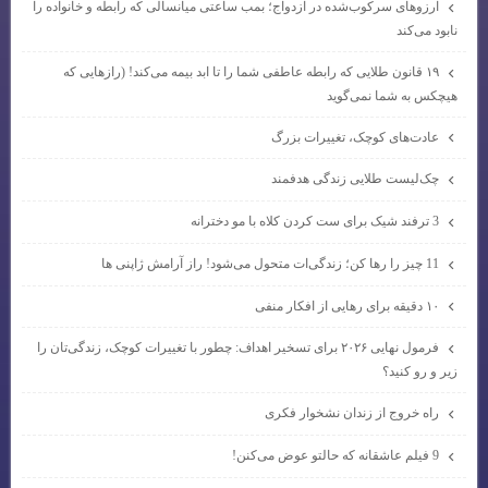
آرزوهای سرکوب‌شده در ازدواج؛ بمب ساعتی میانسالی که رابطه و خانواده را
نابود می‌کند
۱۹ قانون طلایی که رابطه عاطفی شما را تا ابد بیمه می‌کند! (رازهایی که
هیچکس به شما نمی‌گوید
عادت‌های کوچک، تغییرات بزرگ
چک‌لیست طلایی زندگی هدفمند
3 ترفند شیک برای ست کردن کلاه با مو دخترانه
11 چیز را رها کن؛ زندگی‌ات متحول می‌شود! راز آرامش ژاپنی ها
۱۰ دقیقه برای رهایی از افکار منفی
فرمول نهایی ۲۰۲۶ برای تسخیر اهداف: چطور با تغییرات کوچک، زندگی‌تان را
زیر و رو کنید؟
راه خروج از زندان نشخوار فکری
9 فیلم عاشقانه که حالتو عوض می‌کنن!