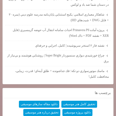
در دستان شما ضد باد و لوكس
شاهكار معماري اسلامي: پكيج استثنايي پايان‌نامه مدرسه علوم ديني (نمره ۲۰
+ فايل DWG + شيت‌هاي HD)
پروژه آماده Primavera P6 احداث سامانه انتقال آب حوضه گرمسيري (فايل
XER + نقشه PDF + داك Word)
نقشه فاز ۲ استخر سرپوشيده | كامل، اجرايي و حرفه‌اي
چراغ خورشيدي ديواري سنسوردار Super Bright | روشنايي هوشمند و بي‌نياز از
برق
ماسك موتورسواري دو تكه؛ فك جداشونده + طلق آينه‌اي؛ قدرت، زيبايي،
محافظت كامل!
برچسب ها
تحقیق کامل هنر موسیقی
دانلود مقاله سازهای موسیقی
دانلود پروژه موسیقی
تحقیق درباره هنر موسیقی