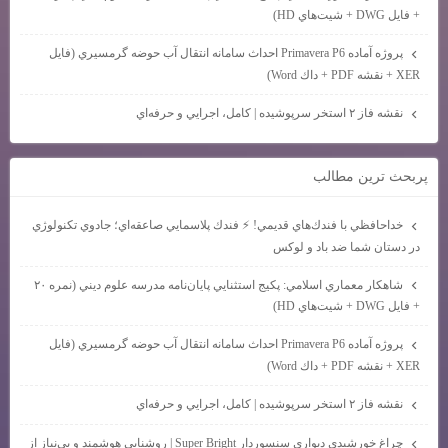
+ فايل DWG + شيت‌هاي HD)
پروژه آماده Primavera P6 احداث سامانه انتقال آب حوضه گرمسيري (فايل
XER + نقشه PDF + داك Word)
نقشه فاز ۲ استخر سرپوشيده | كامل، اجرايي و حرفه‌اي
پربحث ترين مطالب
خداحافظي با فندك‌هاي قديمي! ⚡ فندك پلاسمايي صاعقه‌اي؛ جادوي تكنولوژي
در دستان شما ضد باد و لوكس
شاهكار معماري اسلامي: پكيج استثنايي پايان‌نامه مدرسه علوم ديني (نمره ۲۰
+ فايل DWG + شيت‌هاي HD)
پروژه آماده Primavera P6 احداث سامانه انتقال آب حوضه گرمسيري (فايل
XER + نقشه PDF + داك Word)
نقشه فاز ۲ استخر سرپوشيده | كامل، اجرايي و حرفه‌اي
چراغ خورشيدي ديواري سنسوردار Super Bright | روشنايي هوشمند و بي‌نياز از