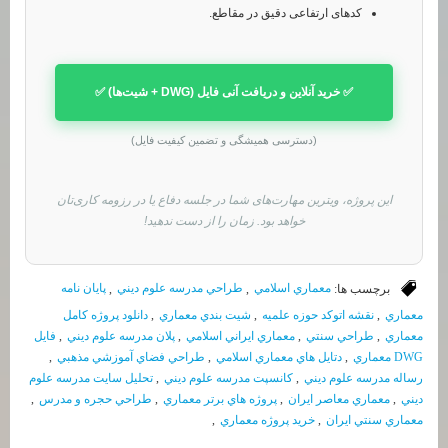
کدهای ارتفاعی دقیق در مقاطع.
✅ خرید آنلاین و دریافت آنی فایل (DWG + شیت‌ها) ✅
(دسترسی همیشگی و تضمین کیفیت فایل)
این پروژه، ویترین مهارت‌های شما در جلسه دفاع یا در رزومه کاری‌تان
خواهد بود. زمان را از دست ندهید!
برچسب ها:
معماري اسلامي
,
طراحي مدرسه علوم ديني
,
پايان نامه
معماري
,
نقشه اتوكد حوزه علميه
,
شيت بندي معماري
,
دانلود پروژه كامل
معماري
,
طراحي سنتي
,
معماري ايراني اسلامي
,
پلان مدرسه علوم ديني
,
فايل
DWG معماري
,
دتايل هاي معماري اسلامي
,
طراحي فضاي آموزشي مذهبي
,
رساله مدرسه علوم ديني
,
كانسپت مدرسه علوم ديني
,
تحليل سايت مدرسه علوم
ديني
,
معماري معاصر ايران
,
پروژه هاي برتر معماري
,
طراحي حجره و مدرس
,
معماري سنتي ايران
,
خريد پروژه معماري
,