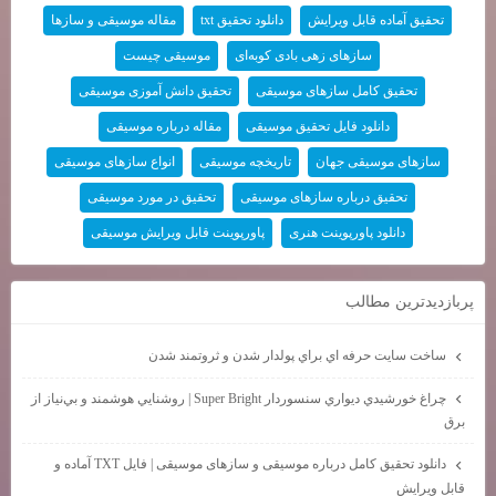
تحقیق آماده قابل ویرایش
دانلود تحقیق txt
مقاله موسیقی و سازها
سازهای زهی بادی کوبه‌ای
موسیقی چیست
تحقیق کامل سازهای موسیقی
تحقیق دانش آموزی موسیقی
دانلود فایل تحقیق موسیقی
مقاله درباره موسیقی
سازهای موسیقی جهان
تاریخچه موسیقی
انواع سازهای موسیقی
تحقیق درباره سازهای موسیقی
تحقیق در مورد موسیقی
دانلود پاورپوینت هنری
پاورپوینت قابل ویرایش موسیقی
پربازديدترين مطالب
ساخت سايت حرفه اي براي پولدار شدن و ثروتمند شدن
چراغ خورشيدي ديواري سنسوردار Super Bright | روشنايي هوشمند و بي‌نياز از
برق
دانلود تحقیق کامل درباره موسیقی و سازهای موسیقی | فایل TXT آماده و
قابل ویرایش