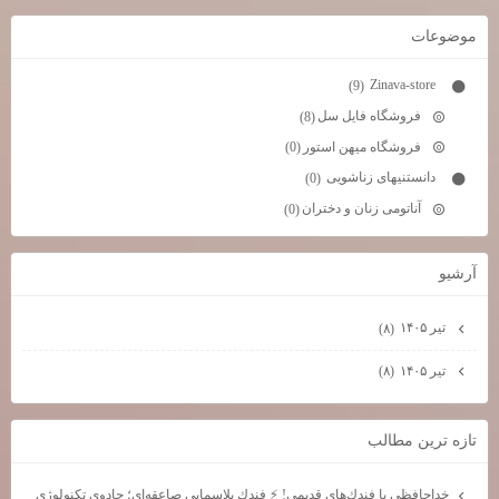
موضوعات
Zinava-store
(9)
فروشگاه فایل سل
(8)
فروشگاه میهن استور
(0)
دانستنیهای زناشویی
(0)
آناتومی زنان و دختران
(0)
آرشيو
تیر ۱۴۰۵
(۸)
تیر ۱۴۰۵
(۸)
تازه ترين مطالب
خداحافظي با فندك‌هاي قديمي! ⚡ فندك پلاسمايي صاعقه‌اي؛ جادوي تكنولوژي