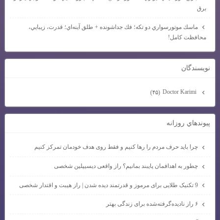
برق
ماسك موتورسواري دو تكه؛ فك جداشونده + طلق آينه‌اي؛ قدرت، زيبايي،
محافظت كامل!
نويسندگان
Doctor Karimi
(۴۵)
پيوندهاي روزانه
چرا باید حرف مردم را رها کنیم و فقط روی هدف خودمان تمرکز کنیم
چطور به اهدافمان پایبند بمانیم؟ راز واقعی دیسیپلین شخصی
9 تکنیک طلایی برای مرموز و قدرتمند دیده شدن | راز هیبت و اقتدار شخصی
۶ راز نادیده‌گرفته‌شده برای زندگی بهتر