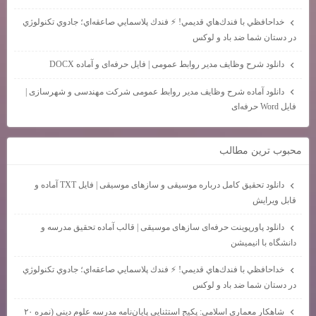
خداحافظي با فندك‌هاي قديمي! ⚡ فندك پلاسمايي صاعقه‌اي؛ جادوي تكنولوژي
در دستان شما ضد باد و لوكس
دانلود شرح وظایف مدیر روابط عمومی | فایل حرفه‌ای و آماده DOCX
دانلود آماده شرح وظایف مدیر روابط عمومی شرکت مهندسی و شهرسازی |
فایل Word حرفه‌ای
محبوب ترين مطالب
دانلود تحقیق کامل درباره موسیقی و سازهای موسیقی | فایل TXT آماده و
قابل ویرایش
دانلود پاورپوینت حرفه‌ای سازهای موسیقی | قالب آماده تحقیق مدرسه و
دانشگاه با انیمیشن
خداحافظي با فندك‌هاي قديمي! ⚡ فندك پلاسمايي صاعقه‌اي؛ جادوي تكنولوژي
در دستان شما ضد باد و لوكس
شاهكار معماري اسلامي: پكيج استثنايي پايان‌نامه مدرسه علوم ديني (نمره ۲۰