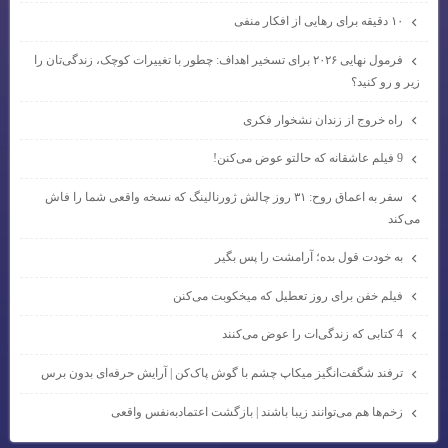
۱۰ دقیقه برای رهایی از افکار منفی
فرمول نهایی ۲۰۲۶ برای تسخیر اهداف: چطور با تغییرات کوچک، زندگی‌تان را
زیر و رو کنید؟
راه خروج از زندان نشخوار فکری
9 فیلم عاشقانه که حالتو عوض می‌کنن!
سفر به اعماق روح: ۳۱ روز چالش ژورنالینگ که نسخه واقعی شما را فاش
می‌کند
به خودت قول بده؛ آرامشت را پس بگیر
فیلم خفن برای روز تعطیل که میخکوبت می‌کنن
4 کتابی که زندگی‌ات را عوض می‌کنند
ترفند شگفت‌انگیز میکاپ چشم با گوش پاک‌کن | آرایش حرفه‌ای بدون برس
زخم‌ها هم می‌توانند زیبا باشند | بازگشت اعتمادبه‌نفس واقعی