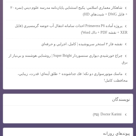
شاهكار معماري اسلامي: پكيج استثنايي پايان‌نامه مدرسه علوم ديني (نمره ۲۰
+ فايل DWG + شيت‌هاي HD)
پروژه آماده Primavera P6 احداث سامانه انتقال آب حوضه گرمسيري (فايل
XER + نقشه PDF + داك Word)
نقشه فاز ۲ استخر سرپوشيده | كامل، اجرايي و حرفه‌اي
چراغ خورشيدي ديواري سنسوردار Super Bright | روشنايي هوشمند و بي‌نياز از
برق
ماسك موتورسواري دو تكه؛ فك جداشونده + طلق آينه‌اي؛ قدرت، زيبايي،
محافظت كامل!
نويسندگان
Doctor Karimi
(۴۵)
پيوندهاي روزانه