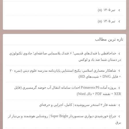
تیر ۱۴۰۵
(۸)
تیر ۱۴۰۵
(۸)
تازه ترين مطالب
خداحافظي با فندك‌هاي قديمي! ⚡ فندك پلاسمايي صاعقه‌اي؛ جادوي تكنولوژي
در دستان شما ضد باد و لوكس
شاهكار معماري اسلامي: پكيج استثنايي پايان‌نامه مدرسه علوم ديني (نمره ۲۰
+ فايل DWG + شيت‌هاي HD)
پروژه آماده Primavera P6 احداث سامانه انتقال آب حوضه گرمسيري (فايل
XER + نقشه PDF + داك Word)
نقشه فاز ۲ استخر سرپوشيده | كامل، اجرايي و حرفه‌اي
چراغ خورشيدي ديواري سنسوردار Super Bright | روشنايي هوشمند و بي‌نياز از
برق