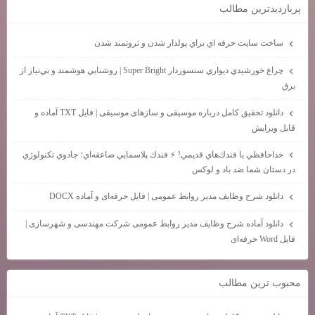
پربازديدترين مطالب
ساخت سايت حرفه اي براي پولدار شدن و ثروتمند شدن
چراغ خورشيدي ديواري سنسوردار Super Bright | روشنايي هوشمند و بي‌نياز از
برق
دانلود تحقیق کامل درباره موسیقی و سازهای موسیقی | فایل TXT آماده و
قابل ویرایش
خداحافظي با فندك‌هاي قديمي! ⚡ فندك پلاسمايي صاعقه‌اي؛ جادوي تكنولوژي
در دستان شما ضد باد و لوكس
دانلود شرح وظایف مدیر روابط عمومی | فایل حرفه‌ای و آماده DOCX
دانلود آماده شرح وظایف مدیر روابط عمومی شرکت مهندسی و شهرسازی |
فایل Word حرفه‌ای
محبوب ترين مطالب