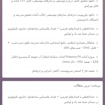
دانلود تحقیق کامل درباره موسیقی و سازهای موسیقی | فایل TXT آماده و
قابل ویرایش
دانلود پاورپوینت حرفه‌ای سازهای موسیقی | قالب آماده تحقیق مدرسه و
دانشگاه با انیمیشن
خداحافظي با فندك‌هاي قديمي! ⚡ فندك پلاسمايي صاعقه‌اي؛ جادوي تكنولوژي
در دستان شما ضد باد و لوكس
شاهكار معماري اسلامي: پكيج استثنايي پايان‌نامه مدرسه علوم ديني (نمره ۲۰
+ فايل DWG + شيت‌هاي HD)
پروژه آماده Primavera P6 احداث سامانه انتقال آب حوضه گرمسيري (فايل
XER + نقشه PDF + داك Word)
نقشه فاز ۲ استخر سرپوشيده | كامل، اجرايي و حرفه‌اي
پربحث ترين مطالب
خداحافظي با فندك‌هاي قديمي! ⚡ فندك پلاسمايي صاعقه‌اي؛ جادوي تكنولوژي
در دستان شما ضد باد و لوكس