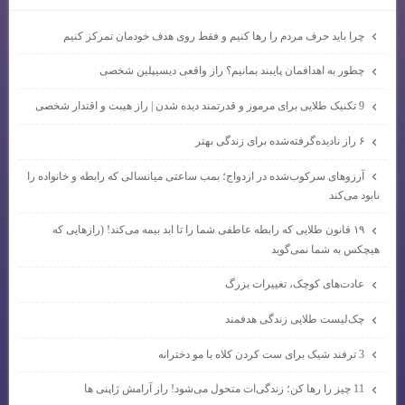
چرا باید حرف مردم را رها کنیم و فقط روی هدف خودمان تمرکز کنیم
چطور به اهدافمان پایبند بمانیم؟ راز واقعی دیسیپلین شخصی
9 تکنیک طلایی برای مرموز و قدرتمند دیده شدن | راز هیبت و اقتدار شخصی
۶ راز نادیده‌گرفته‌شده برای زندگی بهتر
آرزوهای سرکوب‌شده در ازدواج؛ بمب ساعتی میانسالی که رابطه و خانواده را
نابود می‌کند
۱۹ قانون طلایی که رابطه عاطفی شما را تا ابد بیمه می‌کند! (رازهایی که
هیچکس به شما نمی‌گوید
عادت‌های کوچک، تغییرات بزرگ
چک‌لیست طلایی زندگی هدفمند
3 ترفند شیک برای ست کردن کلاه با مو دخترانه
11 چیز را رها کن؛ زندگی‌ات متحول می‌شود! راز آرامش ژاپنی ها