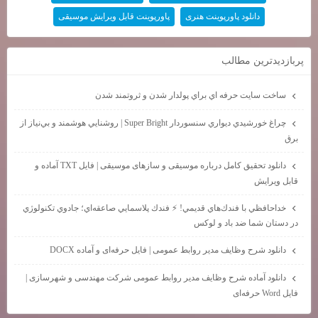
دانلود پاورپوینت هنری
پاورپوینت قابل ویرایش موسیقی
پربازديدترين مطالب
ساخت سايت حرفه اي براي پولدار شدن و ثروتمند شدن
چراغ خورشيدي ديواري سنسوردار Super Bright | روشنايي هوشمند و بي‌نياز از
برق
دانلود تحقیق کامل درباره موسیقی و سازهای موسیقی | فایل TXT آماده و
قابل ویرایش
خداحافظي با فندك‌هاي قديمي! ⚡ فندك پلاسمايي صاعقه‌اي؛ جادوي تكنولوژي
در دستان شما ضد باد و لوكس
دانلود شرح وظایف مدیر روابط عمومی | فایل حرفه‌ای و آماده DOCX
دانلود آماده شرح وظایف مدیر روابط عمومی شرکت مهندسی و شهرسازی |
فایل Word حرفه‌ای