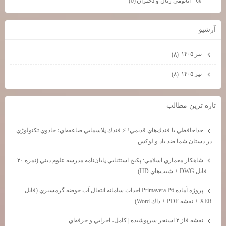
آناتومی زنان و دختران
(0)
آرشيو
تیر ۱۴۰۵
(۸)
تیر ۱۴۰۵
(۸)
تازه ترين مطالب
خداحافظي با فندك‌هاي قديمي! ⚡ فندك پلاسمايي صاعقه‌اي؛ جادوي تكنولوژي
در دستان شما ضد باد و لوكس
شاهكار معماري اسلامي: پكيج استثنايي پايان‌نامه مدرسه علوم ديني (نمره ۲۰
+ فايل DWG + شيت‌هاي HD)
پروژه آماده Primavera P6 احداث سامانه انتقال آب حوضه گرمسيري (فايل
XER + نقشه PDF + داك Word)
نقشه فاز ۲ استخر سرپوشيده | كامل، اجرايي و حرفه‌اي