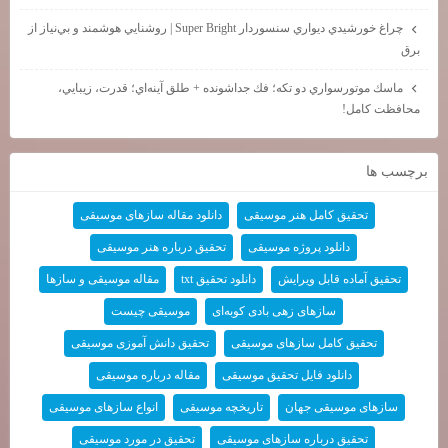
چراغ خورشيدي ديواري سنسوردار Super Bright | روشنايي هوشمند و بي‌نياز از
برق
ماسك موتورسواري دو تكه؛ فك جداشونده + طلق آينه‌اي؛ قدرت، زيبايي،
محافظت كامل!
برچسب ها
تحقیق کامل هنر موسیقی
دانلود مقاله سازهای موسیقی
دانلود پروژه موسیقی
تحقیق درباره هنر موسیقی
تحقیق آماده قابل ویرایش
دانلود تحقیق txt
مقاله موسیقی و سازها
سازهای زهی بادی کوبه‌ای
موسیقی چیست
تحقیق کامل سازهای موسیقی
تحقیق دانش آموزی موسیقی
دانلود فایل تحقیق موسیقی
مقاله درباره موسیقی
سازهای موسیقی جهان
تاریخچه موسیقی
انواع سازهای موسیقی
تحقیق درباره سازهای موسیقی
تحقیق در مورد موسیقی