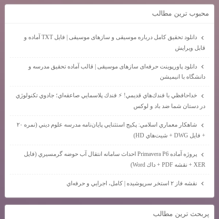
محبوب ترين مطالب
دانلود تحقیق کامل درباره موسیقی و سازهای موسیقی | فایل TXT آماده و
قابل ویرایش
دانلود پاورپوینت حرفه‌ای سازهای موسیقی | قالب آماده تحقیق مدرسه و
دانشگاه با انیمیشن
خداحافظي با فندك‌هاي قديمي! ⚡ فندك پلاسمايي صاعقه‌اي؛ جادوي تكنولوژي
در دستان شما ضد باد و لوكس
شاهكار معماري اسلامي: پكيج استثنايي پايان‌نامه مدرسه علوم ديني (نمره ۲۰
+ فايل DWG + شيت‌هاي HD)
پروژه آماده Primavera P6 احداث سامانه انتقال آب حوضه گرمسيري (فايل
XER + نقشه PDF + داك Word)
نقشه فاز ۲ استخر سرپوشيده | كامل، اجرايي و حرفه‌اي
پربحث ترين مطالب