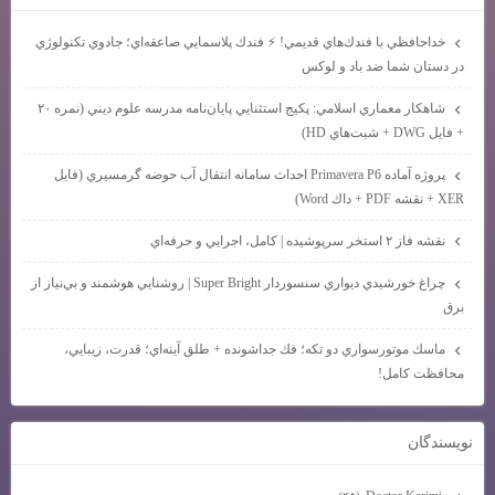
خداحافظي با فندك‌هاي قديمي! ⚡ فندك پلاسمايي صاعقه‌اي؛ جادوي تكنولوژي
در دستان شما ضد باد و لوكس
شاهكار معماري اسلامي: پكيج استثنايي پايان‌نامه مدرسه علوم ديني (نمره ۲۰
+ فايل DWG + شيت‌هاي HD)
پروژه آماده Primavera P6 احداث سامانه انتقال آب حوضه گرمسيري (فايل
XER + نقشه PDF + داك Word)
نقشه فاز ۲ استخر سرپوشيده | كامل، اجرايي و حرفه‌اي
چراغ خورشيدي ديواري سنسوردار Super Bright | روشنايي هوشمند و بي‌نياز از
برق
ماسك موتورسواري دو تكه؛ فك جداشونده + طلق آينه‌اي؛ قدرت، زيبايي،
محافظت كامل!
نويسندگان