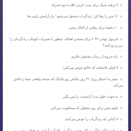
3 ترفند شیک برای ست کردن کلاه با مو دخترانه
11 چیز را رها کن؛ زندگی‌ات متحول می‌شود! راز آرامش ژاپنی ها
۱۰ دقیقه برای رهایی از افکار منفی
فرمول نهایی ۲۰۲۶ برای تسخیر اهداف: چطور با تغییرات کوچک، زندگی‌تان را
زیر و رو کنید؟
راه خروج از زندان نشخوار فکری
9 فیلم عاشقانه که حالتو عوض می‌کنن!
سفر به اعماق روح: ۳۱ روز چالش ژورنالینگ که نسخه واقعی شما را فاش
می‌کند
به خودت قول بده؛ آرامشت را پس بگیر
فیلم خفن برای روز تعطیل که میخکوبت می‌کنن
4 کتابی که زندگی‌ات را عوض می‌کنند
ترفند شگفت‌انگیز میکاپ چشم با گوش پاک‌کن | آرایش حرفه‌ای بدون برس