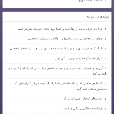
Doctor Karimi
(۴۵)
پيوندهاي روزانه
چرا باید حرف مردم را رها کنیم و فقط روی هدف خودمان تمرکز کنیم
چطور به اهدافمان پایبند بمانیم؟ راز واقعی دیسیپلین شخصی
9 تکنیک طلایی برای مرموز و قدرتمند دیده شدن | راز هیبت و اقتدار شخصی
۶ راز نادیده‌گرفته‌شده برای زندگی بهتر
آرزوهای سرکوب‌شده در ازدواج؛ بمب ساعتی میانسالی که رابطه و خانواده را
نابود می‌کند
۱۹ قانون طلایی که رابطه عاطفی شما را تا ابد بیمه می‌کند! (رازهایی که
هیچکس به شما نمی‌گوید
عادت‌های کوچک، تغییرات بزرگ
چک‌لیست طلایی زندگی هدفمند