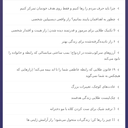
چرا باید حرف مردم را رها کنیم و فقط روی هدف خودمان تمرکز کنیم
چطور به اهدافمان پایبند بمانیم؟ راز واقعی دیسیپلین شخصی
9 تکنیک طلایی برای مرموز و قدرتمند دیده شدن | راز هیبت و اقتدار شخصی
۶ راز نادیده‌گرفته‌شده برای زندگی بهتر
آرزوهای سرکوب‌شده در ازدواج؛ بمب ساعتی میانسالی که رابطه و خانواده را
نابود می‌کند
۱۹ قانون طلایی که رابطه عاطفی شما را تا ابد بیمه می‌کند! (رازهایی که
هیچکس به شما نمی‌گوید
عادت‌های کوچک، تغییرات بزرگ
چک‌لیست طلایی زندگی هدفمند
3 ترفند شیک برای ست کردن کلاه با مو دخترانه
11 چیز را رها کن؛ زندگی‌ات متحول می‌شود! راز آرامش ژاپنی ها