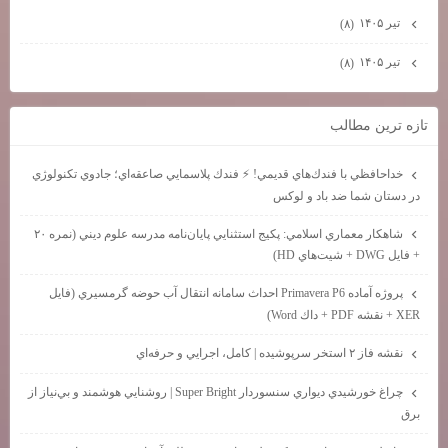
تیر ۱۴۰۵
(۸)
تیر ۱۴۰۵
(۸)
تازه ترين مطالب
خداحافظي با فندك‌هاي قديمي! ⚡ فندك پلاسمايي صاعقه‌اي؛ جادوي تكنولوژي
در دستان شما ضد باد و لوكس
شاهكار معماري اسلامي: پكيج استثنايي پايان‌نامه مدرسه علوم ديني (نمره ۲۰
+ فايل DWG + شيت‌هاي HD)
پروژه آماده Primavera P6 احداث سامانه انتقال آب حوضه گرمسيري (فايل
XER + نقشه PDF + داك Word)
نقشه فاز ۲ استخر سرپوشيده | كامل، اجرايي و حرفه‌اي
چراغ خورشيدي ديواري سنسوردار Super Bright | روشنايي هوشمند و بي‌نياز از
برق