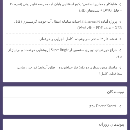
شاهكار معماري اسلامي: پكيج استثنايي پايان‌نامه مدرسه علوم ديني (نمره ۲۰
+ فايل DWG + شيت‌هاي HD)
پروژه آماده Primavera P6 احداث سامانه انتقال آب حوضه گرمسيري (فايل
XER + نقشه PDF + داك Word)
نقشه فاز ۲ استخر سرپوشيده | كامل، اجرايي و حرفه‌اي
چراغ خورشيدي ديواري سنسوردار Super Bright | روشنايي هوشمند و بي‌نياز از
برق
ماسك موتورسواري دو تكه؛ فك جداشونده + طلق آينه‌اي؛ قدرت، زيبايي،
محافظت كامل!
نويسندگان
Doctor Karimi
(۴۵)
پيوندهاي روزانه