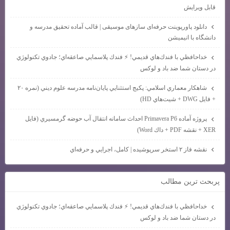
قابل ویرایش
دانلود پاورپوینت حرفه‌ای سازهای موسیقی | قالب آماده تحقیق مدرسه و
دانشگاه با انیمیشن
خداحافظي با فندك‌هاي قديمي! ⚡ فندك پلاسمايي صاعقه‌اي؛ جادوي تكنولوژي
در دستان شما ضد باد و لوكس
شاهكار معماري اسلامي: پكيج استثنايي پايان‌نامه مدرسه علوم ديني (نمره ۲۰
+ فايل DWG + شيت‌هاي HD)
پروژه آماده Primavera P6 احداث سامانه انتقال آب حوضه گرمسيري (فايل
XER + نقشه PDF + داك Word)
نقشه فاز ۲ استخر سرپوشيده | كامل، اجرايي و حرفه‌اي
پربحث ترين مطالب
خداحافظي با فندك‌هاي قديمي! ⚡ فندك پلاسمايي صاعقه‌اي؛ جادوي تكنولوژي
در دستان شما ضد باد و لوكس