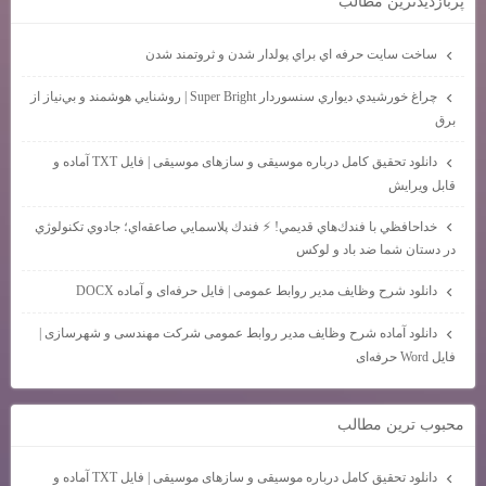
پربازديدترين مطالب
ساخت سايت حرفه اي براي پولدار شدن و ثروتمند شدن
چراغ خورشيدي ديواري سنسوردار Super Bright | روشنايي هوشمند و بي‌نياز از
برق
دانلود تحقیق کامل درباره موسیقی و سازهای موسیقی | فایل TXT آماده و
قابل ویرایش
خداحافظي با فندك‌هاي قديمي! ⚡ فندك پلاسمايي صاعقه‌اي؛ جادوي تكنولوژي
در دستان شما ضد باد و لوكس
دانلود شرح وظایف مدیر روابط عمومی | فایل حرفه‌ای و آماده DOCX
دانلود آماده شرح وظایف مدیر روابط عمومی شرکت مهندسی و شهرسازی |
فایل Word حرفه‌ای
محبوب ترين مطالب
دانلود تحقیق کامل درباره موسیقی و سازهای موسیقی | فایل TXT آماده و