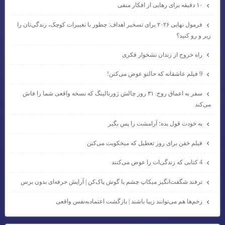
۱۰ دقیقه برای رهایی از افکار منفی
فرمول نهایی ۲۰۲۶ برای تسخیر اهداف: چطور با تغییرات کوچک، زندگی‌تان را
زیر و رو کنید؟
راه خروج از زندان نشخوار فکری
9 فیلم عاشقانه که حالتو عوض می‌کنن!
سفر به اعماق روح: ۳۱ روز چالش ژورنالینگ که نسخه واقعی شما را فاش
می‌کند
به خودت قول بده؛ آرامشت را پس بگیر
فیلم خفن برای روز تعطیل که میخکوبت می‌کنن
4 کتابی که زندگی‌ات را عوض می‌کنند
ترفند شگفت‌انگیز میکاپ چشم با گوش پاک‌کن | آرایش حرفه‌ای بدون برس
زخم‌ها هم می‌توانند زیبا باشند | بازگشت اعتمادبه‌نفس واقعی