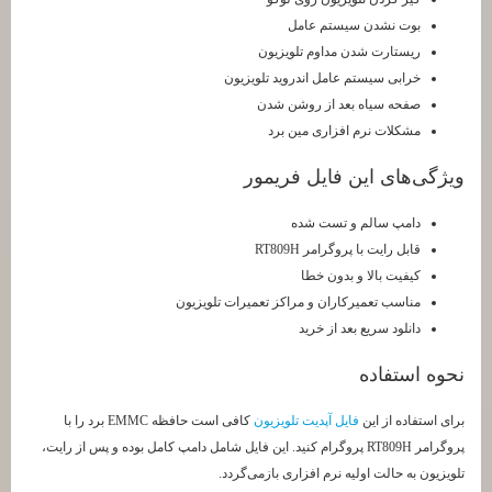
بوت نشدن سیستم عامل
ریستارت شدن مداوم تلویزیون
خرابی سیستم عامل اندروید تلویزیون
صفحه سیاه بعد از روشن شدن
مشکلات نرم افزاری مین برد
ویژگی‌های این فایل فریمور
دامپ سالم و تست شده
قابل رایت با پروگرامر RT809H
کیفیت بالا و بدون خطا
مناسب تعمیرکاران و مراکز تعمیرات تلویزیون
دانلود سریع بعد از خرید
نحوه استفاده
برای استفاده از این
فایل آپدیت تلویزیون
کافی است حافظه EMMC برد را با
پروگرامر RT809H پروگرام کنید. این فایل شامل دامپ کامل بوده و پس از رایت،
تلویزیون به حالت اولیه نرم افزاری بازمی‌گردد.