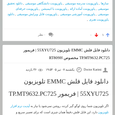
سازها
,
پاورپوینت مدرسه موسیقی
,
پاورپوینت دانشگاهی موسیقی
,
دانلود تحقیق
موسیقی
,
پاورپوینت آماده ارائه
,
پاورپوینت با انیمیشن
,
پاورپوینت حرفه‌ای
موسیقی
,
پاورپوینت آموزشی موسیقی
,
پاورپوینت قابل ویرایش موسیقی
,
دانلود
پاورپوینت هنری
,
۰ نظر
۰
۱
دانلود فایل فلش EMMC تلویزیون 55XYU725 | فریمور
TP.MT9632.PC725 مخصوص RT809H
Doctor Karimi
یکشنبه ۰۷ تیر ۰۵ ۱۹:۵۴
۳۶ بازديد
دانلود فایل فلش EMMC تلویزیون
55XYU725 | فریمور TP.MT9632.PC725
اگر تلویزیون شما روی لوگو گیر کرده، روشن نمی‌شود یا نیاز به
آپدیت نرم افزار
تلویزیون
دارد، این فایل فلش دقیقاً همان چیزی است که برای تعمیر سریع و