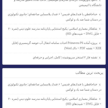
دانشگاه با انیمیشن
خداحافظي با فندك‌هاي قديمي! ⚡ فندك پلاسمايي صاعقه‌اي؛ جادوي تكنولوژي
در دستان شما ضد باد و لوكس
شاهكار معماري اسلامي: پكيج استثنايي پايان‌نامه مدرسه علوم ديني (نمره ۲۰
+ فايل DWG + شيت‌هاي HD)
پروژه آماده Primavera P6 احداث سامانه انتقال آب حوضه گرمسيري (فايل
XER + نقشه PDF + داك Word)
نقشه فاز ۲ استخر سرپوشيده | كامل، اجرايي و حرفه‌اي
پربحث ترين مطالب
خداحافظي با فندك‌هاي قديمي! ⚡ فندك پلاسمايي صاعقه‌اي؛ جادوي تكنولوژي
در دستان شما ضد باد و لوكس
شاهكار معماري اسلامي: پكيج استثنايي پايان‌نامه مدرسه علوم ديني (نمره ۲۰
+ فايل DWG + شيت‌هاي HD)