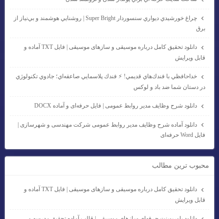
چراغ خورشيدي ديواري سنسوردار Super Bright | روشنايي هوشمند و بي‌نياز از
برق
دانلود تحقیق کامل درباره موسیقی و سازهای موسیقی | فایل TXT آماده و
قابل ویرایش
خداحافظي با فندك‌هاي قديمي! ⚡ فندك پلاسمايي صاعقه‌اي؛ جادوي تكنولوژي
در دستان شما ضد باد و لوكس
دانلود شرح وظایف مدیر روابط عمومی | فایل حرفه‌ای و آماده DOCX
دانلود آماده شرح وظایف مدیر روابط عمومی شرکت مهندسی و شهرسازی |
فایل Word حرفه‌ای
محبوب ترين مطالب
دانلود تحقیق کامل درباره موسیقی و سازهای موسیقی | فایل TXT آماده و
قابل ویرایش
دانلود پاورپوینت حرفه‌ای سازهای موسیقی | قالب آماده تحقیق مدرسه و