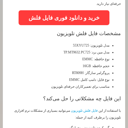
حرفه‌ای نیاز دارید.
خرید و دانلود فوری فایل فلش
مشخصات فایل فلش تلویزیون
مدل تلویزیون: 55XYU725
مدل مین برد: TP.MT9632.PC725
نوع حافظه: EMMC
حجم حافظه: 16GB
پروگرامر سازگار: RT809H
نوع فایل: دامپ کامل EMMC
مناسب برای تعمیرکاران حرفه‌ای تلویزیون
این فایل چه مشکلاتی را حل می‌کند؟
با استفاده از این
فایل فلش تلویزیون
می‌توانید بسیاری از مشکلات نرم افزاری
تلویزیون را برطرف کنید از جمله:
گیر کردن تلویزیون روی لوگو