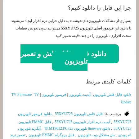
چرا این فایل را دانلود کنیم؟
بسیاری از مشکلات تلویزیون‌های هوشمند به دلیل خرابی نرم افزار ایجاد می‌شوند.
با دانلود این
فریمور اصلی تلویزیون 55XYU725
می‌توانید بدون تعویض قطعات
سخت افزاری، تلویزیون را در چند دقیقه تعمیر کنید.
دانلود فوری فایل فلش و تعمیر
تلویزیون
کلمات کلیدی مرتبط
دانلود فایل فلش تلویزیون
|
آپدیت تلویزیون
|
فریمور تلویزیون
|
TV
|
TV Firmware
Update
برچسب ها:
فایل فلش تلویزیون 55XYU725
,
دانلود فریمور تلویزیون
55XYU725
,
آپدیت نرم افزار تلویزیون 55XYU725
,
فایل EMMC تلویزیون
55XYU725
,
دانلود firmware تلویزیون TP.MT9632.PC725
,
آپگرید تلویزیون
اندرویدی
,
حل مشکل بوت تلویزیون
,
فایل پروگرام EMMC تلویزیون
,
تعمیر نرم