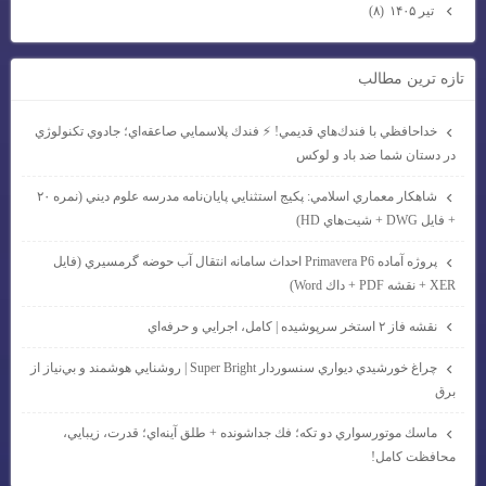
تیر ۱۴۰۵
(۸)
تازه ترين مطالب
خداحافظي با فندك‌هاي قديمي! ⚡ فندك پلاسمايي صاعقه‌اي؛ جادوي تكنولوژي
در دستان شما ضد باد و لوكس
شاهكار معماري اسلامي: پكيج استثنايي پايان‌نامه مدرسه علوم ديني (نمره ۲۰
+ فايل DWG + شيت‌هاي HD)
پروژه آماده Primavera P6 احداث سامانه انتقال آب حوضه گرمسيري (فايل
XER + نقشه PDF + داك Word)
نقشه فاز ۲ استخر سرپوشيده | كامل، اجرايي و حرفه‌اي
چراغ خورشيدي ديواري سنسوردار Super Bright | روشنايي هوشمند و بي‌نياز از
برق
ماسك موتورسواري دو تكه؛ فك جداشونده + طلق آينه‌اي؛ قدرت، زيبايي،
محافظت كامل!