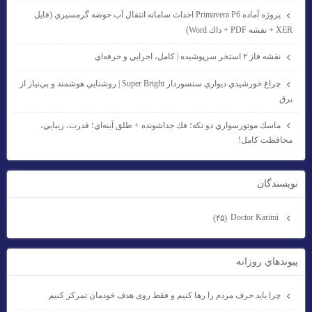
پروژه آماده Primavera P6 احداث سامانه انتقال آب حوضه گرمسيري (فايل
XER + نقشه PDF + داك Word)
نقشه فاز ۲ استخر سرپوشيده | كامل، اجرايي و حرفه‌اي
چراغ خورشيدي ديواري سنسوردار Super Bright | روشنايي هوشمند و بي‌نياز از
برق
ماسك موتورسواري دو تكه؛ فك جداشونده + طلق آينه‌اي؛ قدرت، زيبايي،
محافظت كامل!
نويسندگان
Doctor Karimi
(۴۵)
پيوندهاي روزانه
چرا باید حرف مردم را رها کنیم و فقط روی هدف خودمان تمرکز کنیم