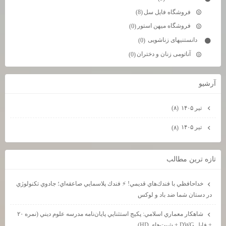
فروشگاه فایل سل
(8)
فروشگاه میهن استور
(0)
دانستنیهای زناشویی
(0)
آناتومی زنان و دختران
(0)
آرشيو
تیر ۱۴۰۵
(۸)
تیر ۱۴۰۵
(۸)
تازه ترين مطالب
خداحافظي با فندك‌هاي قديمي! ⚡ فندك پلاسمايي صاعقه‌اي؛ جادوي تكنولوژي
در دستان شما ضد باد و لوكس
شاهكار معماري اسلامي: پكيج استثنايي پايان‌نامه مدرسه علوم ديني (نمره ۲۰
+ فايل DWG + شيت‌هاي HD)