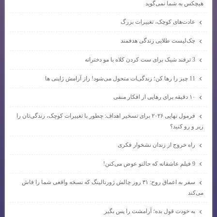
هیچکس به شما نمی‌گوید
عادت‌های کوچک، تغییرات بزرگ
چک‌لیست طلایی زندگی هدفمند
3 ترفند شیک برای ست کردن کلاه با مو دخترانه
11 چیز را رها کن؛ زندگی‌ات متحول می‌شود! راز آرامش ژاپنی ها
۱۰ دقیقه برای رهایی از افکار منفی
فرمول نهایی ۲۰۲۶ برای تسخیر اهداف: چطور با تغییرات کوچک، زندگی‌تان را
زیر و رو کنید؟
راه خروج از زندان نشخوار فکری
9 فیلم عاشقانه که حالتو عوض می‌کنن!
سفر به اعماق روح: ۳۱ روز چالش ژورنالینگ که نسخه واقعی شما را فاش
می‌کند
به خودت قول بده؛ آرامشت را پس بگیر