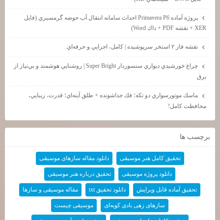
پروژه آماده Primavera P6 احداث سامانه انتقال آب حوضه گرمسيري (فايل
XER + نقشه PDF + داك Word)
نقشه فاز ۲ استخر سرپوشيده | كامل، اجرايي و حرفه‌اي
چراغ خورشيدي ديواري سنسوردار Super Bright | روشنايي هوشمند و بي‌نياز از
برق
ماسك موتورسواري دو تكه؛ فك جداشونده + طلق آينه‌اي؛ قدرت، زيبايي،
محافظت كامل!
برچسب ها
تحقیق کامل هنر موسیقی
دانلود مقاله سازهای موسیقی
دانلود پروژه موسیقی
تحقیق درباره هنر موسیقی
تحقیق آماده قابل ویرایش
دانلود تحقیق txt
مقاله موسیقی و سازها
سازهای زهی بادی کوبه‌ای
موسیقی چیست