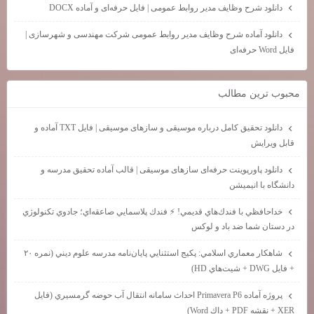
دانلود شرح وظایف مدیر روابط عمومی | فایل حرفه‌ای و آماده DOCX
دانلود آماده شرح وظایف مدیر روابط عمومی شرکت مهندسی و شهرسازی |
فایل Word حرفه‌ای
محبوب ترين مطالب
دانلود تحقیق کامل درباره موسیقی و سازهای موسیقی | فایل TXT آماده و
قابل ویرایش
دانلود پاورپوینت حرفه‌ای سازهای موسیقی | قالب آماده تحقیق مدرسه و
دانشگاه با انیمیشن
خداحافظي با فندك‌هاي قديمي! ⚡ فندك پلاسمايي صاعقه‌اي؛ جادوي تكنولوژي
در دستان شما ضد باد و لوكس
شاهكار معماري اسلامي: پكيج استثنايي پايان‌نامه مدرسه علوم ديني (نمره ۲۰
+ فايل DWG + شيت‌هاي HD)
پروژه آماده Primavera P6 احداث سامانه انتقال آب حوضه گرمسيري (فايل
XER + نقشه PDF + داك Word)