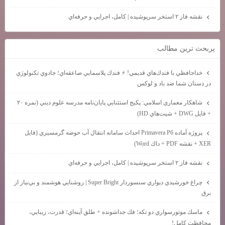
نقشه فاز ۲ استخر سرپوشيده | كامل، اجرايي و حرفه‌اي
پربحث ترين مطالب
خداحافظي با فندك‌هاي قديمي! ⚡ فندك پلاسمايي صاعقه‌اي؛ جادوي تكنولوژي
در دستان شما ضد باد و لوكس
شاهكار معماري اسلامي: پكيج استثنايي پايان‌نامه مدرسه علوم ديني (نمره ۲۰
+ فايل DWG + شيت‌هاي HD)
پروژه آماده Primavera P6 احداث سامانه انتقال آب حوضه گرمسيري (فايل
XER + نقشه PDF + داك Word)
نقشه فاز ۲ استخر سرپوشيده | كامل، اجرايي و حرفه‌اي
چراغ خورشيدي ديواري سنسوردار Super Bright | روشنايي هوشمند و بي‌نياز از
برق
ماسك موتورسواري دو تكه؛ فك جداشونده + طلق آينه‌اي؛ قدرت، زيبايي،
محافظت كامل!