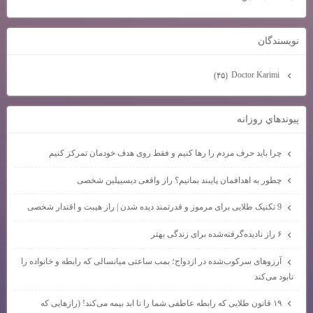
نويسندگان
Doctor Karimi
(۴۵)
پيوندهاي روزانه
چرا باید حرف مردم را رها کنیم و فقط روی هدف خودمان تمرکز کنیم
چطور به اهدافمان پایبند بمانیم؟ راز واقعی دیسیپلین شخصی
9 تکنیک طلایی برای مرموز و قدرتمند دیده شدن | راز هیبت و اقتدار شخصی
۶ راز نادیده‌گرفته‌شده برای زندگی بهتر
آرزوهای سرکوب‌شده در ازدواج؛ بمب ساعتی میانسالی که رابطه و خانواده را
نابود می‌کند
۱۹ قانون طلایی که رابطه عاطفی شما را تا ابد بیمه می‌کند! (رازهایی که