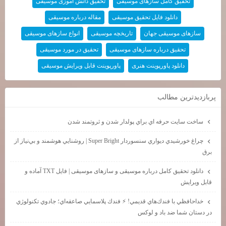
تحقیق کامل سازهای موسیقی
تحقیق دانش آموزی موسیقی
دانلود فایل تحقیق موسیقی
مقاله درباره موسیقی
سازهای موسیقی جهان
تاریخچه موسیقی
انواع سازهای موسیقی
تحقیق درباره سازهای موسیقی
تحقیق در مورد موسیقی
دانلود پاورپوینت هنری
پاورپوینت قابل ویرایش موسیقی
پربازديدترين مطالب
ساخت سايت حرفه اي براي پولدار شدن و ثروتمند شدن
چراغ خورشيدي ديواري سنسوردار Super Bright | روشنايي هوشمند و بي‌نياز از
برق
دانلود تحقیق کامل درباره موسیقی و سازهای موسیقی | فایل TXT آماده و
قابل ویرایش
خداحافظي با فندك‌هاي قديمي! ⚡ فندك پلاسمايي صاعقه‌اي؛ جادوي تكنولوژي
در دستان شما ضد باد و لوكس